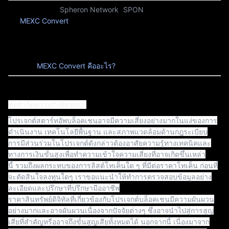
ด
หมายเหตุพิเศษ:
Spheron Network
(
SPON
) จะสามารถใช้งานได้
บน
MEXC Convert
ห
ลังจากเริ่มลิสต์ในตลาดสปอต 1 ชั่วโมง คุณ
สามารถแปลงเหรียญได้ทันทีและราบรื่นผ่าน MEXC Convert โดย
ไม่มีค่าธรรมเนียมการทำรายการ และไม่ต้องกังวลเรื่องราคาผันผวน
สำหรับข้อมูลเพิ่มเติมเกี่ยวกับวิธีการใช้งาน MEXC Convert โปรดดู
บทความ
MEXC Convert คืออะไร?
ข้อจำกัดความรับผิดชอบ:
โปรเจกต์สตาร์ทอัพบล็อคเชนอาจมีความเสี่ยงอย่างมากในแง่ของการ
ดำเนินงาน เทคโนโลยีพื้นฐาน และสภาพแวดล้อมด้านกฎระเบียบ
การมีส่วนร่วมในโปรเจกต์ดังกล่าวต้องอาศัยความรู้ทางเทคนิคและ
ทางการเงินขั้นสูงเพื่อทำความเข้าใจความเสี่ยงที่อาจเกิดขึ้นเหล่า
นี้ รวมถึงผลกระทบของการลิสต์โทเค็นใด ๆ ที่มีต่อราคาโทเค็น ก่อนที่
จะตัดสินใจลงทุนใดๆ เราขอแนะนำให้ทำการตรวจสอบข้อมูลอย่าง
ละเอียดและปรึกษาที่ปรึกษามืออาชีพ
ราคาสินทรัพย์ดิจิทัลที่เกี่ยวข้องกับโปรเจกต์บล็อคเชนมีความผันผวน
อย่างมากและอาจผันผวนเนื่องจากปัจจัยต่างๆ ซึ่งอาจนำไปสู่การสูญ
เสียที่สำคัญหรืออาจถึงขั้นสูญเสียทั้งหมดได้ นอกจากนี้ เนื่องมาจาก