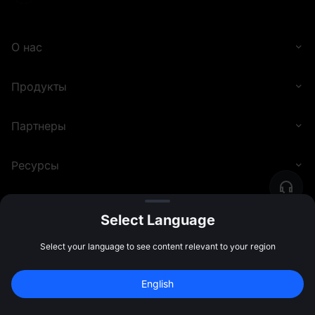
О нас
Продукты
Партнеры
Ресурсы
Правовые вопросы и соответствие требованиям
Select Language
Select your language to see content relevant to your region
©
2026
MEXC.COM
10 000 USDT
 бонусов за 
English
регистрацию
Зарегистрироваться
47:59:46