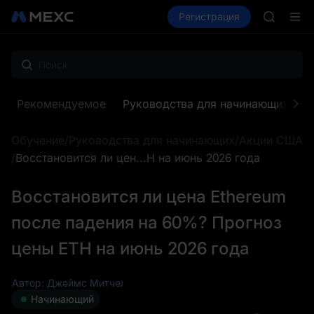
ACE
Купить крипто
Рынки
Регистрация
Спот
Фьючерсы
HFT
SPCX
UNITREE
Фьючерс
SKYAI
ACE
Рекомендуемое
Руководства для начинающих
З
HFT
SPCX
Обучение
/
Руководства для начинающих
/
Акции США
UNITREE
Фьючерс
/
Восстановится ли цен...H на июнь 2026 года
Восстановится ли цена Ethereum
после падения на 60%? Прогноз
цены ETH на июнь 2026 года
Автор: Джеймс Митчелл (James Mitchell)
Начинающий