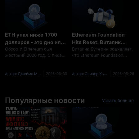
рекордных максимумов, а
основная сеть строит,
доходность ставок падает
оценивает и проверяет
до исторических
минимумов. Со
ETH упал ниже 1700
Ethereum Foundation
долларов - это дно или
Hits Reset: Виталик
Обзор У Ethereum был
Виталик Бутерин объявляет,
ловушка?
раскрывает более
жестокий 2026 год. С пика
что Ethereum Foundation
экономичный EF,
около 4954 долларов в
"сократится", сократит
меньше продаж ETH и
августе 2025 года ETH упал
продажи ETH и
стратегию CROPS-First
более чем на 60 процентов,
переориентируется
Автор: Джеймс Митчелл (James Mitchell)
2026-06-30
Автор: Оливер Хьюз (Oliver Hughes)
2026-05-26
ненадолго коснувшись зоны
исключительно на CROPS -
в 1600 долларов в июне
устойчивость к цензуре,
после девяти месяцев
открытость,
давлени
Популярные новости
конфиденциальность и
Узнать больше
безопасность