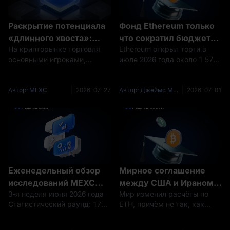
Раскрытие потенциала
Фонд Ethereum только
«длинного хвоста»:
что сократил бюджет
На крипторынке торговля
Ethereum открыл торги в
Полный спектр
на 40%: что это значит
основными игроками,
июле 2026 года около 1 571
торговых
для цены ETH? Прогноз
такими как BTC и ETH, стала
$, что составляет лишь
возможностей MEXC
цены Ethereum на июль
крайне конкурентной, тогда
небольшую часть от
2026 года
как реальные возможности
исторического максимума
Автор: MEXC
2026-07-27
Автор: Джеймс Митчелл (James Mitchell)
2026-07-01
для сверхприбыли зачастую
примерно в 4 950 $,
скрываются в
достигнутого менее года
недооцененных активах
назад. Это падение
«длинного хвост
заставило многих пол
Еженедельный обзор
Мирное соглашение
исследований MEXC
между США и Ираном
3-я неделя июня 2026 года
Мир изменил расчёты по
Alpha Trader | Чистый
только что изменило
Статистический раунд: 17
ETH, причём не так, как
отток средств из ETF
прогноз цены Ethereum
июня 2026 г. – 23 июня Срез
ожидало большинство
продолжается, а
(ETH), и цифры это
данных: 23 июня 2026 г.
инвесторов. Когда в июне