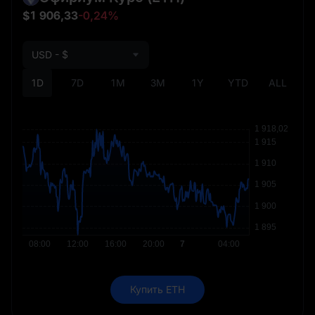
$1 906,33
-0,24%
USD - $
1D
7D
1M
3M
1Y
YTD
ALL
Купить ETH