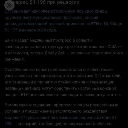
сценарии, $1 198 при рецессии
Citi занимает наиболее осторожную позицию среди
крупных институциональных прогнозов, снизив
двенадцатимесячный целевой ориентир по ETH с $4 304 до
$3 175 в начале 2026 года
.
Банк назвал медленный прогресс в области
законодательства о структуре рынка криптовалют США —
в частности, закона Clarity Act — основным фактором этого
снижения.
Ослабление активности пользователей on-chain также
учитывалось при понижении, хотя аналитики Citi отметили,
что тенденции к принятию стейблкоинов и токенизации
реальных активов могут обеспечить частичный ценовой
пол для ETH независимо от законодательных результатов.
В медвежьем сценарии, предполагающем рецессионные
условия и продолжение регуляторного бездействия,
модели Citi указывают на возможное падение ETH до $1
198
— сценарий, требующий одновременного сбоя по