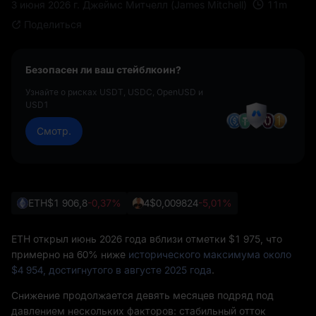
11
m
3 июня 2026 г.
Джеймс Митчелл (James Mitchell)
Поделиться
Безопасен ли ваш стейблкоин?
Узнайте о рисках USDT, USDC, OpenUSD и
USD1
Смотр.
ETH
$1 906,8
-0,37%
4
$0,009824
-5,01%
ETH открыл июнь 2026 года вблизи отметки $1 975, что
примерно на 60% ниже
исторического максимума около
$4 954, достигнутого в августе 2025 года
.
Снижение продолжается девять месяцев подряд под
давлением нескольких факторов: стабильный отток