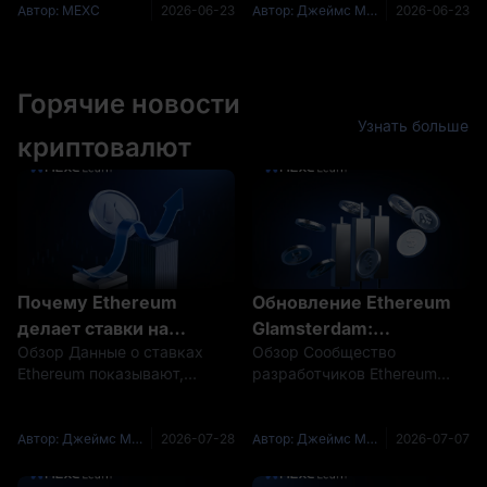
«железный пол» BTC на
подтверждают
Основной нарратив За
2026 года было
Автор: MEXC
2026-06-23
Автор: Джеймс Митчелл (James Mitchell)
2026-06-23
уровне 62 000$
прошедшую неделю рынок
подтверждено прекращение
криптовалют испытал
огня между США и Ираном,
держится уверенно –
резкую волатильность под
Ethereum не просто
кто тихо накапливает на
двойным
Горячие новости
восстановился вместе с б
фоне экстремального
Узнать больше
страха?
криптовалют
Почему Ethereum
Обновление Ethereum
делает ставки на
Glamsterdam:
Обзор Данные о ставках
Обзор Сообщество
рекордно высоком
капитальный ремонт,
Ethereum показывают,
разработчиков Ethereum
уровне по мере
как основная сеть
казалось бы,
отслеживает следующий
падения доходности
строит блоки
противоречивую
хардфорк под кодовым
комбинацию:
названием Glamsterdam,
Автор: Джеймс Митчелл (James Mitchell)
2026-07-28
Автор: Джеймс Митчелл (James Mitchell)
2026-07-07
заблокированное
потому что он проникает
предложение достигает
под поверхность в то, как