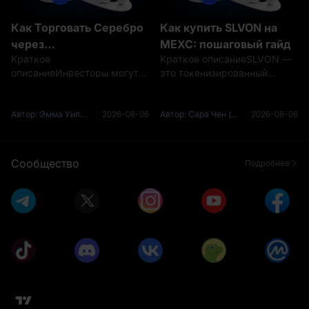
Как Торговать Серебро
Как купить SLVON на
через
MEXC: пошаговый гайд
Краткое
Краткое описаниеSLVON —
токенизированные ETF:
описаниеИнвесторы могут
это токенизированный
полный гайд по SLVON
получить доступ к серебру
продукт Ondo,
через физические слитки,
разработанный для
фьючерсные контракты,
обеспечения экономической
Автор: Эмма Уильямс (Emma Williams)
2026-08-06
Автор: Сара Чен (Sarah Chen)
2026-08-06
акции добывающих
экспозиции, привязанной к
компаний и биржевые
iShares Silver Trust (NYSE
продукты. Токенизация
Arca:
Сообщество
Подробнее
создает еще один путь,
SLV).Соответствующие
связывая трад
требованиям польз