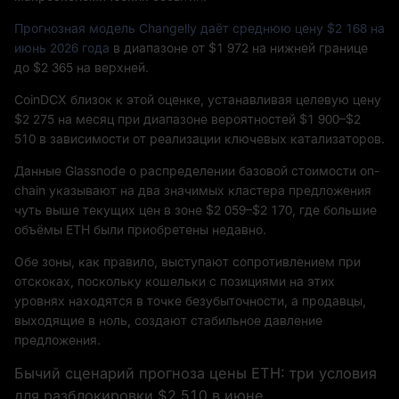
Прогнозная модель Changelly даёт среднюю цену $2 168 на
июнь 2026 года
в диапазоне от $1 972 на нижней границе
до $2 365 на верхней.
CoinDCX близок к этой оценке, устанавливая целевую цену
$2 275 на месяц при диапазоне вероятностей $1 900–$2
510 в зависимости от реализации ключевых катализаторов.
Данные Glassnode о распределении базовой стоимости on-
chain указывают на два значимых кластера предложения
чуть выше текущих цен в зоне $2 059–$2 170, где большие
объёмы ETH были приобретены недавно.
Обе зоны, как правило, выступают сопротивлением при
отскоках, поскольку кошельки с позициями на этих
уровнях находятся в точке безубыточности, а продавцы,
выходящие в ноль, создают стабильное давление
предложения.
Бычий сценарий прогноза цены ETH: три условия
для разблокировки $2 510 в июне