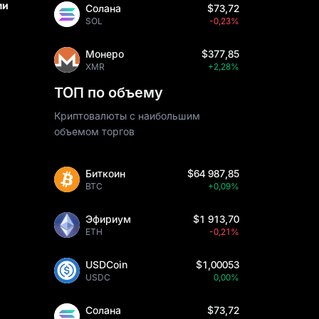
ми
Солана
$73,72
SOL
-0,23%
Монеро
$377,85
XMR
+2,28%
ТОП по объему
Криптовалюты с наибольшим
объемом торгов
Биткоин
$64 987,85
BTC
+0,09%
Эфириум
$1 913,70
ETH
-0,21%
USDCoin
$1,00053
USDC
0,00%
Солана
$73,72