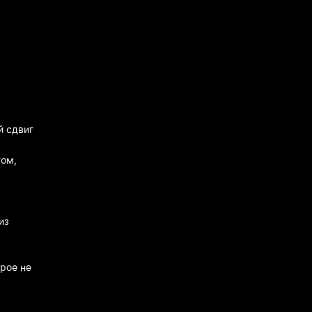
й сдвиг
том,
из
орое не