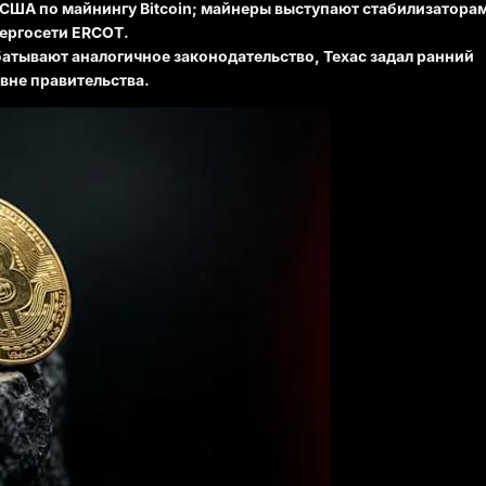
 США по майнингу Bitcoin; майнеры выступают стабилизатора
нергосети ERCOT.
атывают аналогичное законодательство, Техас задал ранний
овне правительства.