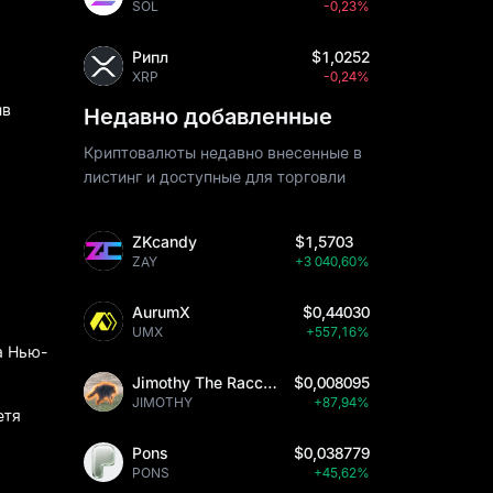
SOL
-0,23%
Рипл
$1,0252
XRP
-0,24%
ив
Недавно добавленные
Криптовалюты недавно внесенные в
листинг и доступные для торговли
ZKcandy
$1,5703
ZAY
+3 040,60%
AurumX
$0,44030
UMX
+557,16%
а Нью-
Jimothy The Raccoon
$0,008095
JIMOTHY
+87,94%
етя
Pons
$0,038779
PONS
+45,62%