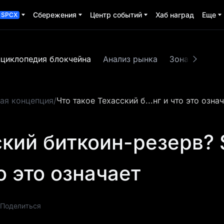
Сбережения
Центр событий
Хаб наград
Еще
SPCX
циклопедия блокчейна
Анализ рынка
Зона MX
О
ая концепция
/
Что такое Техасский б...нг и что это озна
ский биткоин-резерв? 
о это означает
Поделиться