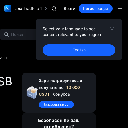
SKYAI
Гала TradFi с 1 000 000$
Подписка на рынок UNITREE STAR 10
Войти
Регистрация
SPCX растет после локапа
GOLD(XAU)
AAOI
Select your language to see
бзор
MEME
Gold & Silver
Обзор проекта
SKYAI
content relevant to your region
Подписка на рынок UNITREE STAR 10
SPCX растет после локапа
English
чает
SB
Зарегистрируйтесь и
получите до
10 000
USDT
бонусов
Присоединиться
Безопасен ли ваш
стейблкоин?