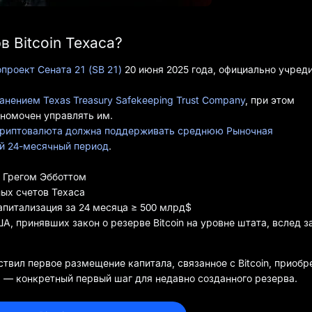
в Bitcoin Техаса?
проект Сената 21 (SB 21)
20 июня 2025 года, официально учред
анением Texas Treasury Safekeeping Trust Company
, при этом
лномочен управлять им.
риптовалюта должна поддерживать среднюю Рыночная
ий 24-месячный период
.
м Грегом Эбботтом
ых счетов Техаса
питализация за 24 месяца ≥ 500 млрд$
, принявших закон о резерве Bitcoin на уровне штата, вслед з
твил первое размещение капитала, связанное с Bitcoin, приобр
F) — конкретный первый шаг для недавно созданного резерва.