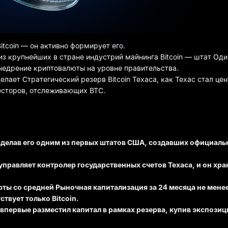
tcoin — он активно формирует его.
й из крупнейших в стране индустрий майнинга Bitcoin — штат Од
внедрение криптовалюты на уровне правительства.
елает Стратегический резерв Bitcoin Техаса, как Техас стал це
нвесторов, отслеживающих BTC.
 сделав его одним из первых штатов США, создавших официал
управляет контролер государственных счетов Техаса, и он хра
ты со средней Рыночная капитализация за 24 месяца не мене
твует только Bitcoin.
 впервые разместил капитал в рамках резерва, купив экспозиц