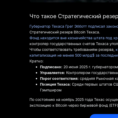
Что такое Стратегический резер
Губернатор Техаса Грег Эбботт подписал законо
Стратегический резерв Bitcoin Техаса.
Фонд находится вне казначейства штата под хр
контролер государственных счетов Техаса упо
Чтобы соответствовать требованиям резерва,
к
капитализация не менее 500 млрд$ за последн
Кратко:
Подписано:
20 июня 2025 г. губернаторо
Управляется:
Контролером государственн
Порог соответствия:
средняя Рыночная ка
Позиция Техаса:
Среди первых штатов США
Гэмпширом
По состоянию на ноябрь 2025 года Техас осущес
экспозицию к Bitcoin через биржевой фонд (ET