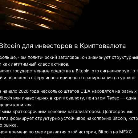
Bitcoin для инвесторов в Криптовалюта
 больше, чем политический заголовок: он знаменует структурны
n как легитимный класс активов.
яет государственные средства в Bitcoin, это сигнализирует о 
й и перешел в сферу инвестиционного планирования на уровне
на начало 2026 года несколько штатов США находятся на разных
itcoin или инвестициях в криптовалюту, при этом Техас — один 
щения капитала.
прямым краткосрочным ценовым катализатором. Долгосрочные
тата формирует структурно устойчивое накопление Bitcoin, кот
о рынка.
ом времени по мере развития этой истории, Bitcoin на MEXC