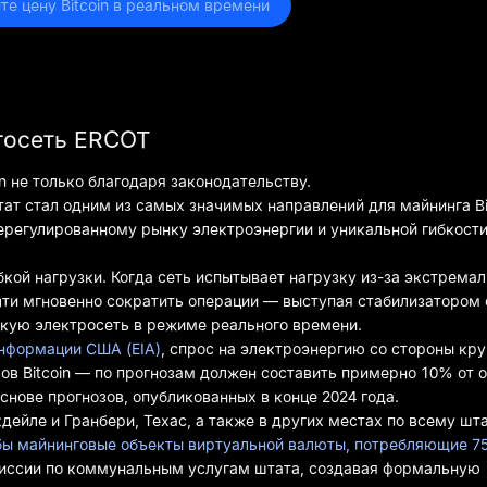
те цену Bitcoin в реальном времени
ргосеть ERCOT
n не только благодаря законодательству.
штат стал одним из самых значимых направлений для майнинга Bi
ерегулированному рынку электроэнергии и уникальной гибкост
ибкой нагрузки. Когда сеть испытывает нагрузку из-за экстрема
чти мгновенно сократить операции — выступая стабилизатором 
кую электросеть в режиме реального времени.
нформации США (EIA)
, спрос на электроэнергию со стороны кр
ов Bitcoin — по прогнозам должен составить примерно 10% от 
снове прогнозов, опубликованных в конце 2024 года.
ейле и Гранбери, Техас, а также в других местах по всему шта
тобы майнинговые объекты виртуальной валюты, потребляющие 7
иссии по коммунальным услугам штата, создавая формальную