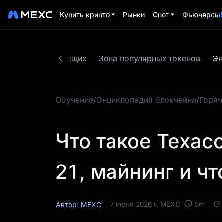
Купить крипто
Рынки
Спот
Фьючерсы
дства для начинающих
Зона популярных токенов
Эн
Обучение
/
Энциклопедия блокчейна
/
Горяч
Что такое Техас
21, майнинг и чт
5
m
7 июня 2026 г.
MEXC
Автор: MEXC