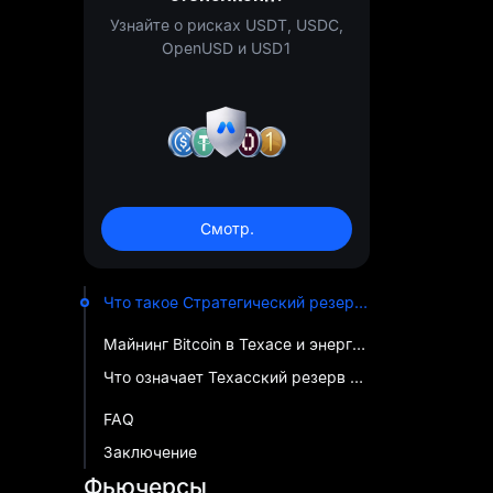
Узнайте о рисках USDT, USDC,
OpenUSD и USD1
Смотр.
Что такое Стратегический резерв Bitcoin Техаса?
Майнинг Bitcoin в Техасе и энергосеть ERCOT
Что означает Техасский резерв Bitcoin для инвесторов в Криптовалюта
FAQ
Заключение
Фьючерсы