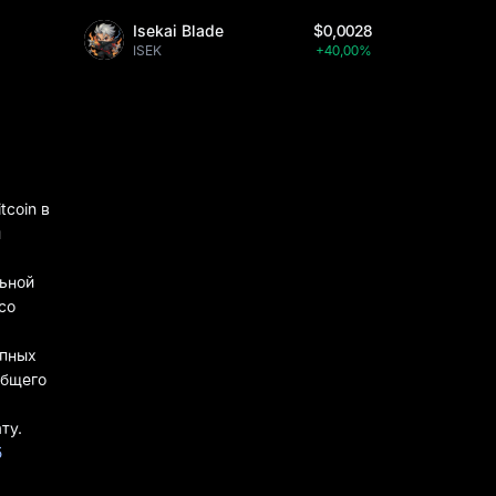
Isekai Blade
$0,0028
ISEK
+40,00%
tcoin в
и
льной
со
упных
общего
ту.
5