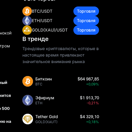
BTC/USDT
Торговля
ETH/USDT
Торговля
GOLD(XAU)/USDT
Торговля
инокой
В тренде
нтром
Трендовые криптовалюты, которые в
настоящее время привлекают
значительное внимание рынка
Биткоин
$64 987,85
ьный
BTC
+0,09%
нится
Эфириум
$1 913,70
ETH
-0,21%
е 500
Tether Gold
$4 329,10
ию на
GOLD(XAUT)
+0,18%