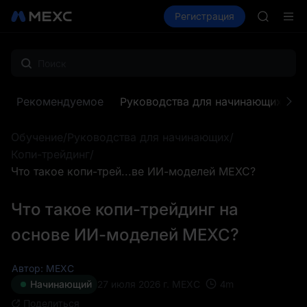
AAOI
Купить крипто
Рынки
Регистрация
Спот
Фьючерсы
SKYAI
Подписк
SPCX ра
GOLD(X
AAOI
SKYAI
Рекомендуемое
Руководства для начинающих
З
Подписк
SPCX ра
Обучение
/
Руководства для начинающих
/
Копи-трейдинг
/
Что такое копи-трей...ве ИИ-моделей MEXC?
Что такое копи-трейдинг на
основе ИИ-моделей MEXC?
Автор: MEXC
4
m
Начинающий
27 июля 2026 г.
MEXC
Поделиться