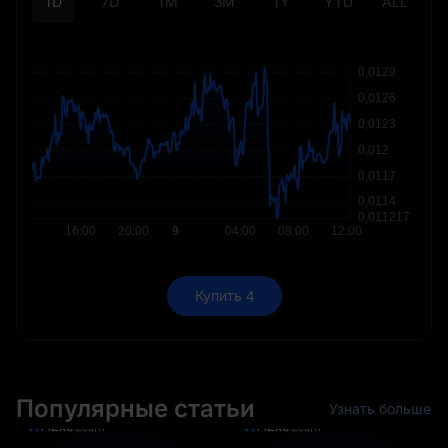
1D
7D
1M
3M
1Y
YTD
ALL
Купить 4
Популярные статьи
Узнать больше