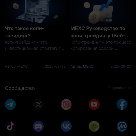
хватает профессиональ
этот барьер, MEXC
представила широ
Что такое копи-
MEXC Руководство по
трейдинг?
копи-трейдингу (Веб-
Копи-трейдинг – это
Копи-трейдинг – это процесс
сайт)
инвестиционная стратегия в
копирования сделок,
криптовалютной торговле,
заключенных другими
которая позволяет
трейдерами, включая все
инвесторам автоматически
их операции. В этой статье
Автор: MEXC
2025-09-12
Автор: MEXC
2025-08-21
копировать торговые
мы продемонстрируем
действия других опытных
процесс копи-трейдинга с
трейдеров. Это очень
помощью веб-сайта.1. Как
Сообщество
Подробнее
удобная инвестиционн
вести копи-