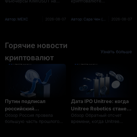
Фьючерсы KIMIUSDT на
криптовалюте
USDT, а не 6 000
премаркет до IPO 6 авг.
складывается из четырёх
2026 года, предоставив
повторяемых структур:
соответствующим
стейкинг, гибкие
Автор: MEXC
2026-08-07
Автор: Сара Чен (Sarah Chen)
2026-08-07
требованиям трейдерам
сбережения на свободном
возможность открывать
остатке, пулы новых токенов
левериджные позиции Лонг
и сбор фандинга. В каждом
или Шорт на основе рыночн
Горячие новости
случае платит вам разная
сто
Узнать больше
криптовалют
Путин подписал
Дата IPO Unitree: когда
российский
Unitree Robotics станет
Обзор Россия провела
Обзор Обратный отсчет
криптозакон, поскольку
публичной?
большую часть прошлого
времени, когда Unitree
регулируемая торговля
года, законодательно
Robotics станет публичной,
открывается под
регулируя свой
вступил в завершающую