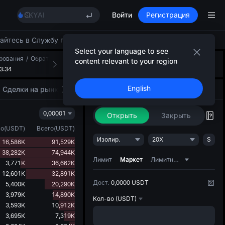
AAOI
SKYAI
Войти
Регистрация
Подписка на рынок UNITREE STAR 10 авг.
SPCX растет после локапа
айтесь в Службу поддержки клиентов.
GOLD(XAU)
Select your language to see
рования
AAOI
/
Обратный отсчет
Макс 24ч
Мин 24ч
Объем 24ч(ENA)
Об
Представляем Стратегию ИИ
content relevant to your region
+
1
3:34
SKYAI
0,09828
0,09134
253,719M
Превратите идеи в стратегические действия
24
Подписка на рынок UNITREE STAR 10 авг.
English
Сделки на рынке
Маркет-муверы
Торговля
Стратегия ИИ
NEW
SPCX растет после локапа
0,00001
Открыть
Закрыть
во
(
USDT
)
Всего
(
USDT
)
Изолир.
20X
S
16,586K
91,529K
38,282K
74,944K
Лимит
Маркет
Лимитный ордер со следованием
3,771K
36,662K
12,601K
32,891K
Дост.
0,0000 USDT
5,400K
20,290K
3,979K
14,890K
Кол-во
(USDT)
3,593K
10,912K
3,695K
7,319K