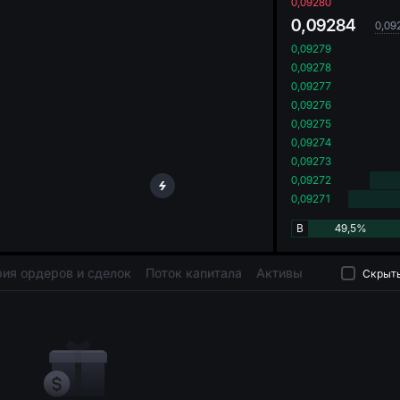
oa
0,09280
0,09284
0,09
0,09279
0,09278
0,09277
0,09276
0,09275
0,09274
0,09273
0,09272
0,09271
B
49,5%
ия ордеров и сделок
Поток капитала
Активы
Скрыть