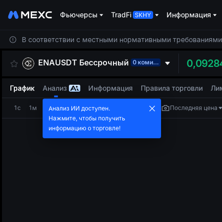
Фьючерсы
TradFi
Информация
В соответствии с местными нормативными требованиями 
ENAUSDT
Бессрочный
0,0928
0 комиссий
График
Анализ
Информация
Правила торговли
Ли
1с
1м
5м
15м
1Ч
4Ч
1Д
Последняя цена
Анализ ИИ доступен.
Нажмите, чтобы получить
информацию о торговле!