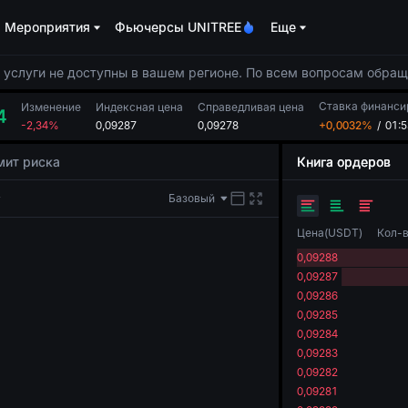
Мероприятия
Фьючерсы UNITREE
Еще
услуги не доступны в вашем регионе. По всем вопросам обращ
Ставка финанси
Изменение
Индексная цена
Справедливая цена
4
-2,34%
0,09287
0,09278
+0,0032%
/
01:5
мит риска
Книга ордеров
Базовый
Цена
(
USDT
)
Кол-
0,09288
0,09287
0,09286
0,09285
0,09284
0,09283
0,09282
0,09281