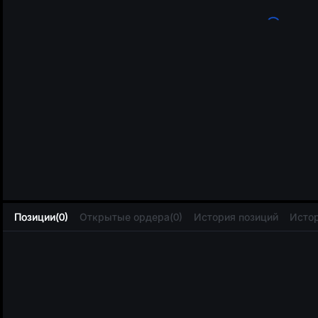
L
Позиции(0)
Открытые ордера(0)
История позиций
Истор