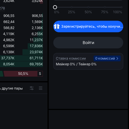
d
3,624K
3,624K
278
0%
25%
50%
75%
100%
906,55
906,55
662,44
1,569K
Зарегистрируйтесь, чтобы получить
$
566,82
2,136K
4,119K
6,255K
4,982K
11,237K
Войти
6,599K
17,836K
6,138K
23,974K
37,737K
61,711K
Ставка комиссии
0 комиссий
8,054K
69,765K
Мейкер
0%
/ Тейкер
0%
50,5%
S
 другие пары