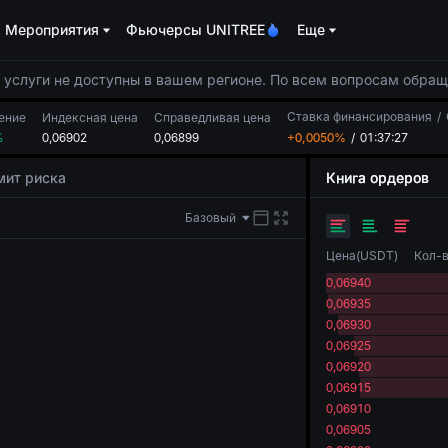
Мероприятия
Фьючерсы UNITREE
Еще
услуги не доступны в вашем регионе. По всем вопросам обращ
Ставка финансирования
/
ение
Индексная цена
Справедливая цена
%
0,06902
0,06899
+0,0050%
/
01:37:27
мит риска
Книга ордеров
Базовый
Цена
(
USDT
)
Кол-
0,06940
0,06935
0,06930
0,06925
0,06920
0,06915
0,06910
0,06905