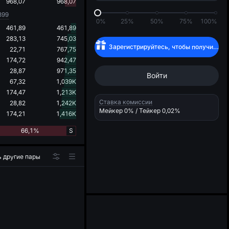
d
968,07
968,07
899
0%
25%
50%
75%
100%
461,89
461,89
283,13
745,03
Зарегистрируйтесь, чтобы получить
$
22,71
767,75
174,72
942,47
28,87
971,35
Войти
67,32
1,039K
174,47
1,213K
Ставка комиссии
28,82
1,242K
Мейкер
0%
/ Тейкер
0,02%
174,21
1,416K
66,1%
S
 другие пары