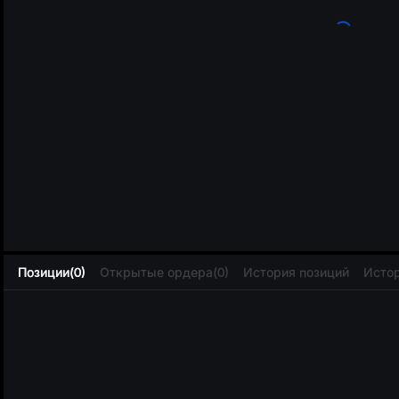
L
Позиции(0)
Открытые ордера(0)
История позиций
Истор