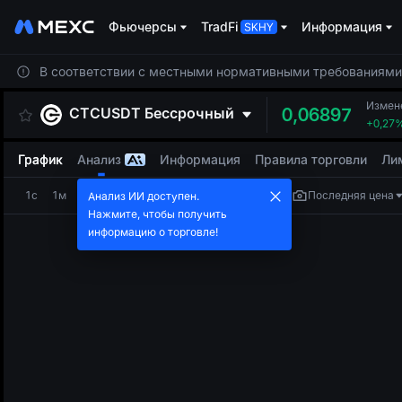
Фьючерсы
TradFi
Информация
В соответствии с местными нормативными требованиями 
Измен
CTCUSDT
Бессрочный
0,06897
+0,27
График
Анализ
Информация
Правила торговли
Ли
1с
1м
5м
15м
1Ч
4Ч
1Д
Последняя цена
Анализ ИИ доступен.
Нажмите, чтобы получить
информацию о торговле!