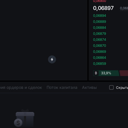
oa
0,06900
0,06897
0,06
0,06894
0,06889
0,06884
0,06879
0,06874
0,06870
0,06869
0,06864
0,06859
B
33,9%
ия ордеров и сделок
Поток капитала
Активы
Скрыть