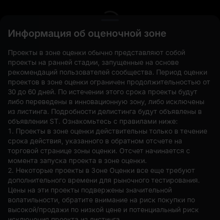
L
Информация об оценочной зоне
Проекты в зоне оценки обычно представляют собой
проекты на ранней стадии, запущенные на основе
рекомендаций пользователей сообщества. Период оценки
проектов в зоне оценки ограничен продолжительностью от
30 до 60 дней. По истечении этого срока проекты будут
либо переведены в инновационную зону, либо исключены
из листинга. Подробности делистинга будут объявлены в
объявлении ST. Ознакомьтесь с правилами ниже:
Открытые ордера(0)
Активы(0)
Стратегии (0)
1. Проекты в зоне оценки действительны только в течение
срока действия, указанного в обратном отсчете на
Скрыть другие пары
торговой странице зоны оценки. Отсчет начинается с
момента запуска проекта в зоне оценки.
2. Некоторые проекты в Зоне Оценки все еще требуют
дополнительного времени для рыночного тестирования.
Цены на эти проекты подвержены значительной
волатильности, обратите внимание на риск покупки по
высокой/продажи по низкой цене и потенциальный риск
исключения проекта из листинга.