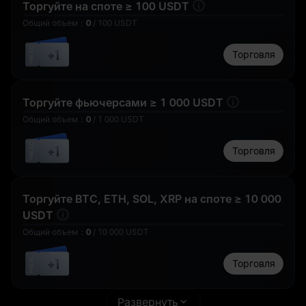
Торгуйте на споте ≥ 100 USDT
Общий объем
：
0
/
100
USDT
10 WLFI
Фьючерсный
бонус в 1 USDT
+1
Торговля
0.5 BTC
Торгуйте фьючерсами ≥ 1 000 USDT
Общий объем
：
0
/
1 000
USDT
+1
Торговля
1 USD1
Аирдроп позиции
в 50
50,000 USD1
GOLD(XAUT)_USD
T
Торгуйте BTC, ETH, SOL, XRP на споте ≥ 10 000
USDT
Общий объем
：
0
/
10 000
USDT
+1
Торговля
Фьючерсный
1 WLFI
бонус в 1 USDT
Благодарим вас
за участие
Развернуть