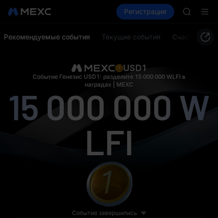
UNITREE
бонус в 5 USDT
Купить крипто
Рынки
Регистрация
Спот
Фьючерсы
Фьючерс
GOLD(X
SPCX
Рекомендуемые события
Текущие события
Счастливый 
CASHCA
HFT
UNITREE
USD1
Фьючерс
Событие Генезис USD1: разделите 15 000 000 WLFI в
10 USD1
наградах | MEXC
15 000 000
W
LFI
5 ETH
События завершились