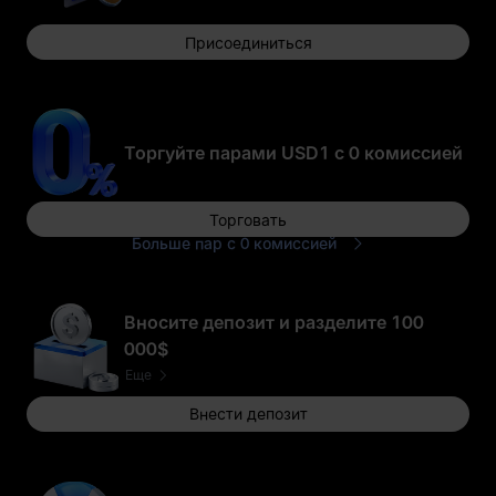
Присоединиться
Благодарим вас
за участие
1 WLFI
Торгуйте парами USD1 с 0 комиссией
Торговать
Больше пар с 0 комиссией
50,000 USD1
Аирдроп позиции
в 50
Вносите депозит и разделите 100
GOLD(XAUT)_USD
T
000$
Еще
Внести депозит
Благодарим вас
0.5 BTC
за участие
Фьючерсный
бонус в 1 USDT