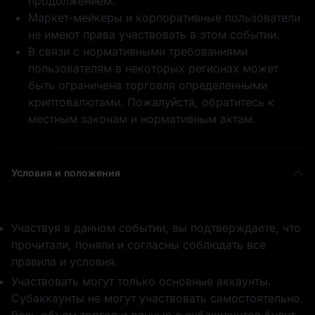
продолжением.
за участие
Маркет-мейкеры и корпоративные пользователи
не имеют права участвовать в этом событии.
В связи с нормативными требованиями
пользователям в некоторых регионах может
быть ограничена торговля определенными
криптовалютами. Пожалуйста, обратитесь к
50,000 USD1
5 ETH
местным законам и нормативным актам.
Условия и положения
0.5 BTC
10 USD1
Участвуя в данном событии, вы подтверждаете, что
прочитали, поняли и согласны соблюдать все
правила и условия.
Участвовать могут только основные аккаунты.
Субаккаунты не могут участвовать самостоятельно.