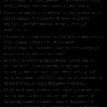
Весь объем торгов и данные с субаккаунтов будут
объединены в основной аккаунт для расчета.
5 ETH
Фьючерсный
Пользователи могут получить награду только один
бонус в 5 USDT
раз за каждый тип события в течение одного
периода. Дублированные награды не будут
выдаваться.
Стоимость наград может колебаться в зависимости
от рыночных условий. MEXC не несет
ответственности за изменения стоимости наград в
10 USD1
10 WLFI
результате рыночных колебаний.
Все получатели награды должны пройти оценку
рисков MEXC. Пользователи, не прошедшие
проверку, лишатся права на получение наград без
повторной выдачи. MEXC сохраняет окончательное
право в отношении распределения наград.
Фьючерсный
1 USD1
MEXC постоянно отслеживает торговую активность
бонус в 5 USDT
на протяжении всего события для выявления и
предотвращения мошеннического поведения и