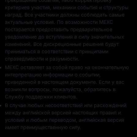
прекращение события, либо корректировку
критериев участия, механики события и структуры
Благодарим вас
0.5 BTC
за участие
наград. Все участники должны соблюдать самые
актуальные условия. По возможности MEXC
постарается предоставить предварительное
уведомление до вступления в силу значительных
изменений. Все дискреционные решения будут
приниматься в соответствии с принципами
50,000 USD1
5 ETH
справедливости и разумности.
MEXC оставляет за собой право на окончательную
интерпретацию информации о событии,
приведенной в настоящем документе. Если у вас
возникли вопросы, пожалуйста, обратитесь в
Службу поддержки клиентов.
В случае любых несоответствий или расхождений
0.5 BTC
10 USD1
между английской версией настоящих правил и
условий и любым переводом, английская версия
имеет преимущественную силу.