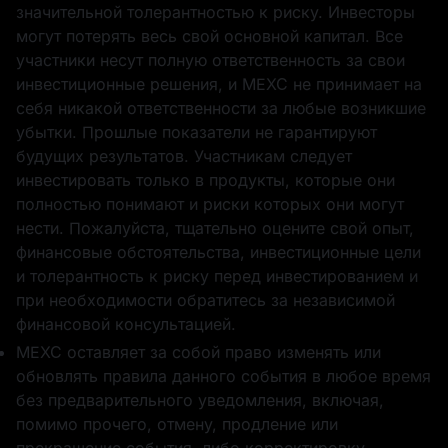
значительной толерантностью к риску. Инвесторы
могут потерять весь свой основной капитал. Все
участники несут полную ответственность за свои
инвестиционные решения, и MEXC не принимает на
себя никакой ответственности за любые возникшие
убытки. Прошлые показатели не гарантируют
Аирдроп позиции
Благодарим вас
будущих результатов. Участникам следует
в 50
за участие
GOLD(XAUT)_USD
инвестировать только в продукты, которые они
T
полностью понимают и риски которых они могут
нести. Пожалуйста, тщательно оцените свой опыт,
финансовые обстоятельства, инвестиционные цели
и толерантность к риску перед инвестированием и
при необходимости обратитесь за независимой
1 WLFI
50,000 USD1
финансовой консультацией.
MEXC оставляет за собой право изменять или
обновлять правила данного события в любое время
без предварительного уведомления, включая,
помимо прочего, отмену, продление или