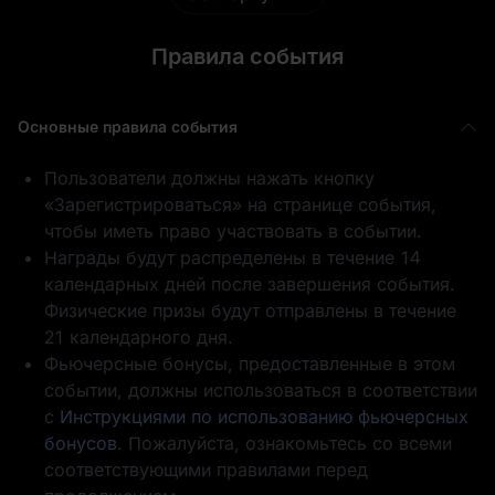
Правила события
Аирдроп позиции
Благодарим вас
Основные правила события
в 50
за участие
GOLD(XAUT)_USD
T
Пользователи должны нажать кнопку
«Зарегистрироваться» на странице события,
чтобы иметь право участвовать в событии.
Награды будут распределены в течение 14
календарных дней после завершения события.
1 WLFI
50,000 USD1
Физические призы будут отправлены в течение
21 календарного дня.
Фьючерсные бонусы, предоставленные в этом
событии, должны использоваться в соответствии
с
Инструкциями по использованию фьючерсных
бонусов
. Пожалуйста, ознакомьтесь со всеми
соответствующими правилами перед
Благодарим вас
0.5 BTC