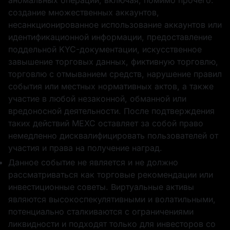
аномальных операций, включая, помимо прочего:
создание множественных аккаунтов,
несанкционированное использование аккаунтов или
идентификационной информации, предоставление
10 WLFI
Фьючерсный
поддельной KYC-документации, искусственное
бонус в 1 USDT
завышение торговых данных, фиктивную торговлю,
торговлю с отмыванием средств, нарушение правил
события или местных нормативных актов, а также
участие в любой незаконной, обманной или
вредоносной деятельности. После подтверждения
таких действий MEXC оставляет за собой право
1 USD1
Аирдроп позиции
немедленно дисквалифицировать пользователей от
в 50
участия и права на получение наград.
GOLD(XAUT)_USD
T
Данное событие не является и не должно
рассматриваться как торговые рекомендации или
инвестиционные советы. Виртуальные активы
являются высокоспекулятивными и волатильными,
потенциально сталкиваются с ограничениями
Фьючерсный
1 WLFI
ликвидности и подходят только для инвесторов со
бонус в 1 USDT