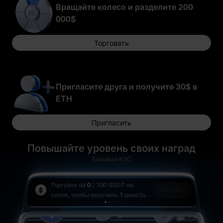
Вращайте колесо и разделите 200
000$
Торговать
50,000 USD1
5 ETH
1 USD1
Пригласите друга и получите 30$ в
ETH
Пригласить
0.5 BTC
10 USD1
Повышайте уровень своих наград
10 WLFI
Базовый KYC
Торгуйте на
0
/ 100 USDT
на
Тор
Завершено
споте, чтобы получить
1
шанс(ов)
спо
на розыгрыш
на 