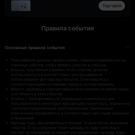
+2
Торговля
Благодарим вас
Правила события
за участие
50 USDT в GRAM
5 USDT в GRAM
Основные правила события
Пользователи должны нажать кнопку «Зарегистрироваться» на
странице события, чтобы принять участие в событии.
Бонусы, полученные в рамках этого события, должны
использоваться в соответствии с
инструкциями по
использованию фьючерсных бонусов
. Ознакомьтесь с
10 USDT в GRAM
Благодарим вас
соответствующими условиями перед их использованием.
за участие
Маркет-мейкеры и корпоративные пользователи не имеют права
участвовать в этом событии.
В связи с требованиями регулирования и комплаенса для
пользователей в некоторых юрисдикциях может быть ограничена
торговля определенными криптовалютами. Применимые
ограничения определяются в соответствии с местными законами
и правилами.
Награды будут распределены в течение 14 дней после окончания
события. Если указанные токен-награды не будут внесены в
5 USDT в GRAM
100 USDT в GRAM
листинг на платформе на момент распределения, награды будут