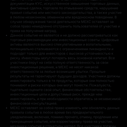
документации KYC, искусственное завышение торговых данных,
фиктивные сделки, торговля по отмыванию средств, нарушение
50 USDT в GRAM
5 USDT в GRAM
правил события или местного законодательства, а также участие
в любом незаконном, обманном или вредоносном поведении. В
случае обнаружения такой деятельности MEXC оставляет за
собой право немедленно отстранить пользователей от участия и
права на получение наград.
Данное событие не является и не должно рассматриваться как
торговые рекомендации или инвестиционные советы. Цифровые
активы являются высоко спекулятивными и волатильными,
потенциально сталкиваются с ограничениями ликвидности и
подходят только для инвесторов с высокой устойчивостью к
10 USDT в GRAM
Благодарим вас
риску. Инвесторы могут потерять весь основной капитал. Все
за участие
участники берут на себя полную ответственность за свои
инвестиционные решения, и MEXC не несет никакой
ответственности за любые возникшие убытки. Прошлые
результаты не гарантируют будущих доходов. Участники должны
инвестировать только в те продукты, которые они полностью
понимают и риски которых они могут понести. Пожалуйста,
тщательно оцените свой опыт, финансовые обстоятельства,
инвестиционные цели и допустимый риск, прежде чем
инвестировать, и при необходимости обратитесь за независимой
финансовой консультацией.
5 USDT в GRAM
100 USDT в GRAM
MEXC оставляет за собой право изменять или обновлять данные
правила события в любое время без предварительного
уведомления, включая, помимо прочего, отмену, продление или
прекращение события, или корректировку права на участие,
механики события и структуры наград. Все участники должны