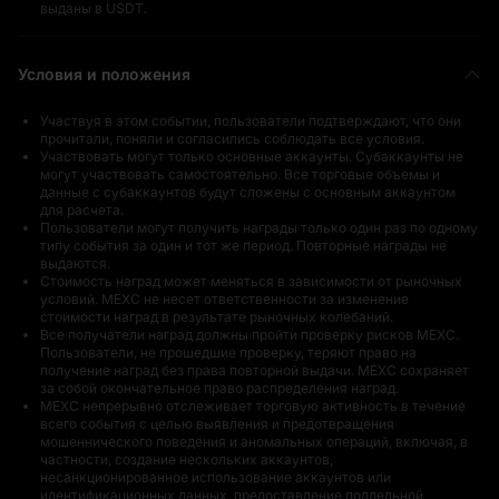
выданы в USDT.
Условия и положения
Участвуя в этом событии, пользователи подтверждают, что они
прочитали, поняли и согласились соблюдать все условия.
Участвовать могут только основные аккаунты. Субаккаунты не
Благодарим вас
50 USDT в GRAM
могут участвовать самостоятельно. Все торговые объемы и
за участие
данные с субаккаунтов будут сложены с основным аккаунтом
для расчета.
Пользователи могут получить награды только один раз по одному
типу события за один и тот же период. Повторные награды не
выдаются.
Стоимость наград может меняться в зависимости от рыночных
условий. MEXC не несет ответственности за изменение
стоимости наград в результате рыночных колебаний.
Все получатели наград должны пройти проверку рисков MEXC.
Пользователи, не прошедшие проверку, теряют право на
100 USDT в GRAM
10 USDT в GRAM
получение наград без права повторной выдачи. MEXC сохраняет
за собой окончательное право распределения наград.
MEXC непрерывно отслеживает торговую активность в течение
всего события с целью выявления и предотвращения
мошеннического поведения и аномальных операций, включая, в
частности, создание нескольких аккаунтов,
несанкционированное использование аккаунтов или
идентификационных данных, предоставление поддельной