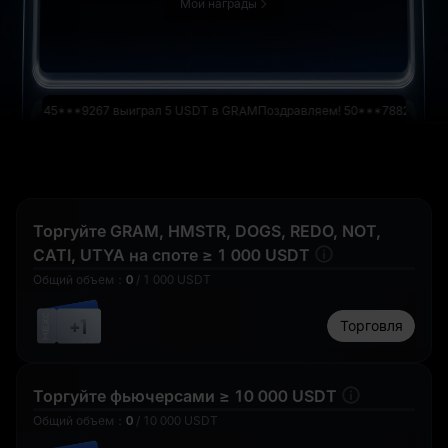
раз
Мои награды
10 USDT в GRAM
5 USDT в GRAM
100 USDT в GRAM
45***9267
выиграл
5 USDT
в GRAM
Поздравляем!
50***7882
выиграл
10 
50 USDT в GRAM
Благодарим вас
50 USDT в GRAM
Торгуйте GRAM, HMSTR, DOGS, REDO, NOT,
за участие
CATI, UTYA на споте ≥ 1 000 USDT
Общий объем
：
0
/
1 000
USDT
+1
Торговля
100 USDT в GRAM
100 USDT в GRAM
10 USDT в GRAM
Торгуйте фьючерсами ≥ 10 000 USDT
Общий объем
：
0
/
10 000
USDT