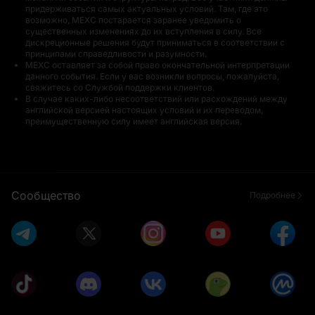
придерживаться самых актуальных условий. Там, где это
возможно, MEXC постарается заранее уведомить о
существенных изменениях до их вступления в силу. Все
дискреционные решения будут приниматься в соответствии с
принципами справедливости и разумности.
Благодарим вас
50 USDT в GRAM
MEXC оставляет за собой право окончательной интерпретации
за участие
данного события. Если у вас возникли вопросы, пожалуйста,
свяжитесь со Службой поддержки клиентов.
В случае каких-либо несоответствий или расхождений между
английской версией настоящих условий и их переводом,
преимущественную силу имеет английская версия.
100 USDT в GRAM
10 USDT в GRAM
Сообщество
Подробнее
50 USDT в GRAM
5 USDT в GRAM