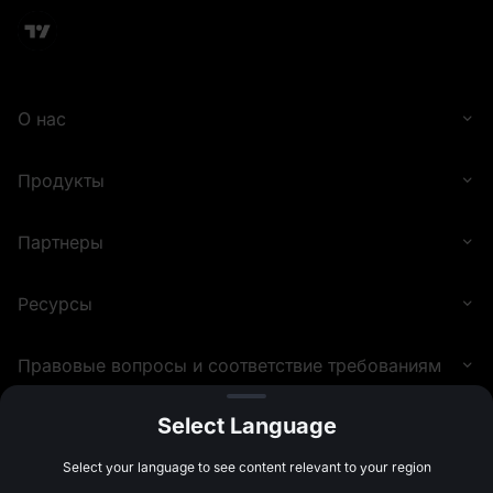
О нас
10 USDT в GRAM
Благодарим вас
за участие
Продукты
Партнеры
Ресурсы
5 USDT в GRAM
Правовые вопросы и соответствие требованиям
Select Language
©
2026
MEXC.COM
Select your language to see content relevant to your region