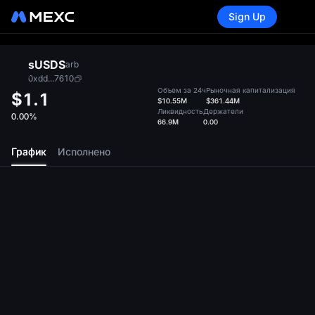
Sign Up
sUSDS
arb
0xdd...7610
Объем за 24ч
Рыночная капитализация
$1.1
$10.55M
$361.44M
Ликвидность
Держатели
0.00%
66.9M
0.00
График
Исполнено