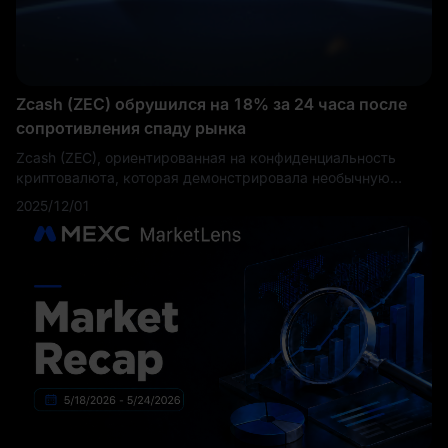
инвесторов, стремящихся к регулируемому доступу к
Zcash.
Zcash (ZEC) обрушился на 18% за 24 часа после
сопротивления спаду рынка
Zcash (ZEC), ориентированная на конфиденциальность
криптовалюта, которая демонстрировала необычную
устойчивость во время недавних рыночных потрясений,
2025/12/01
испытала резкий разворот с падением на 18% за
последние 24 часа. Токен потерял более трети своей
стоимости за последнюю неделю, что ознаменовало
значительный спад после недель относительной силы.