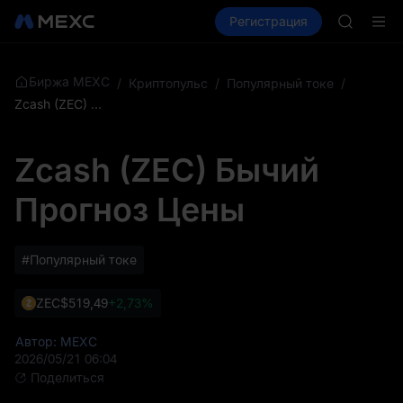
AAOI
Купить крипто
Рынки
Регистрация
Спот
Фьючерсы
SKYAI
Подписк
SPCX ра
GOLD(X
Биржа MEXC
/
Криптопульс
/
Популярный токе
/
AAOI
Zcash (ZEC) Бычий Прогноз Цены
SKYAI
Подписк
Zcash (ZEC) Бычий
SPCX ра
Прогноз Цены
#Популярный токе
ZEC
$519,49
+2,73%
Автор: MEXC
2026/05/21 06:04
Поделиться