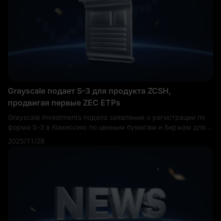
Grayscale подает S-3 для продукта ZCSH,
продвигая первые ZEC ETPs
Grayscale Investments подала заявление о регистрации по
форме S-3 в Комиссию по ценным бумагам и биржам для
своего продукта ZCSH, что представляет собой ключевой
2025/11/28
регуляторный этап в стремлении компании запустить
первые в индустрии криптовалют биржевые продукты на
основе Zcash (ZEC). Эта заявка сигнализирует о
стратегическом расширении Grayscale за пределы
установленных предложений Bitcoin и блокчейн Ethereum в
сферу ориентированных на конфиденциальность цифровых
активов, потенциально открывая новые инвестиционные
возможности для институциональных и розничных