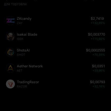
для торговли
ZKcandy
$2,7419
ZAY
+132,85%
Isekai Blade
$0,003770
ISEK
+115,92%
ShotsAI
$0,0002555
SHOT
+70,33%
Aether Network
$0,0351
AET
+33,96%
TradingRazor
$0,00793
RAZOR
+32,16%