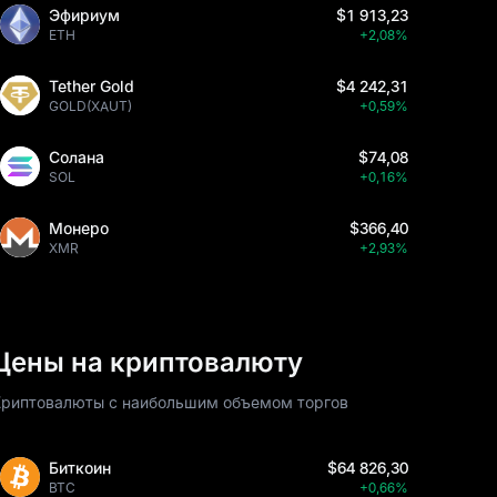
Эфириум
$1 913,23
ETH
+2,08%
Tether Gold
$4 242,31
GOLD(XAUT)
+0,59%
Солана
$74,08
SOL
+0,16%
Монеро
$366,40
XMR
+2,93%
Цены на криптовалюту
Криптовалюты с наибольшим объемом торгов
Биткоин
$64 826,30
BTC
+0,66%