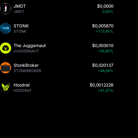
JMDT
$0,0000
JMDT
0,00%
STONK
$0,005870
STONK
+113,45%
The Juggernaut
$0,003010
JUGGERNAUT
+56,60%
StonkBroker
$0,020137
STONKBROKER
+44,04%
Hoodrat
$0,0012226
HOODRAT
+41,37%