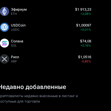
Эфириум
$1 913,23
ETH
+2,08%
USDCoin
$1,00097
USDC
+0,01%
Солана
$74,08
SOL
+0,16%
Рипл
$1,0516
XRP
-0,85%
Недавно добавленные
риптовалюты недавно внесенные в листинг и
оступные для торговли