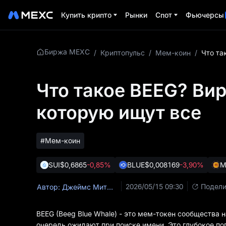
Купить крипто
Рынки
Спот
Фьючерсы
Биржа MEXC
/
Криптопульс
/
Мем-коин
/
Что такое BEEG? Ви
которую ищут все
#Мем-коин
SUI
$0,6865
-0,85%
BLUE
$0,008169
-3,90%
M
2026/05/15 09:30
Подели
Автор: Джеймс Митчелл (James Mitchell)
BEEG (Beeg Blue Whale) - это мем-токен сообщества н
очередь ожидают при поиске имени. Это глубокое по