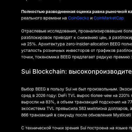
Полностью разводненная оценка равна рыночной к
реального времени на
CoinGecko
и
CoinMarketCap
Отраслевые исследования, проанализировавшие более
разблокировок приводят к снижению цен, а разблок
на 25%. Архитектура zero-insider-allocation BEEG пол
усталость розничных инвесторов от графиков разбло
точки, токеномика BEEG предлагает редкую премию з
Sui Blockchain: высокопроизводит
Выбор BEEG в пользу Sui не был произвольным. Экос
сред в 2026 году: DeFi TVL вырос более чем на 220
выросли на 83%, а объем транзакций подскочил на 77
экосистема TVL превысила 583 миллиона долларов, а
866 транзакций в секунду после обновления Mysticeti 
С технической точки зрения Sui построена на языке