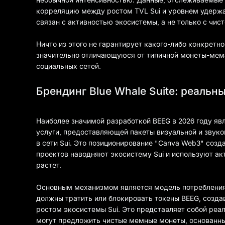
корреляцию между ростом TVL Sui и уровнем удержан
связан с активностью экосистемы, а не только с чис
Ничто из этого не гарантирует какого-либо конкретно
значительно отличающуюся от типичной монеты-мема
социальных сетей.
Брендинг Blue Whale Suite: реальн
Наиболее значимой разработкой BEEG в 2026 году явл
услуги, предоставляющей пакеты визуальной и звуко
в сети Sui. Это позиционирование "Canva Web3" созд
проектов наводняют экосистему Sui и используют ак
растет.
Основным механизмом является модель потребления т
должны тратить или блокировать токены BEEG, созда
ростом экосистемы Sui. Это представляет собой реа
могут предложить чистые мемные монеты, основанны