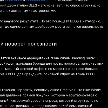
ия держателей BEEG - это означает, что спрос структурно
то спекулятивными настроениями.
го ценового результата. Но это помещает BEEG в категорию,
, где единственным драйвером роста является виральность
ый поворот полезности
яется активное наращивание "Blue Whale Branding Suite" -
вой идентификации бренда для новых проектов, запускаемых
ает мощный сетевой эффект: по мере того, как все больше
тивы BEEG для брендинга, основной спрос на токен BEEG
окенов - проекты, использующие Creative Suite Blue Whale,
вая давление прямой покупки, которое масштабируется с
льный, измеримый уровень спроса, который структурно не
е на настроениях, и представляет собой осмысленный