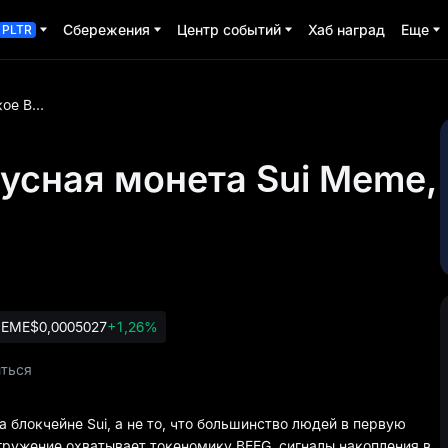
Сбережения
Центр событий
Хаб наград
Еще
PLTR
Что такое BEEG? Вирусная монета Sui Meme, которую ищут все
русная монета Sui Meme,
EME
$0,0005027
+1,26%
ться
а блокчейне Sui, а не то, что большинство людей в первую
гружение охватывает токеномику BEEG, сигналы накопления в