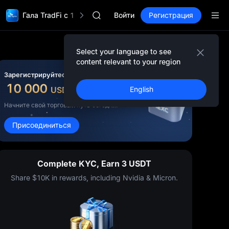
BLESS
Гала TradFi с 1 000 000$
MINIMAX
Войти
Регистрация
HEI
CAP
UNITREE
Select your language to see
Фьючерсы Юнитри уже доступны
content relevant to your region
BLESS
Зарегистрируйтесь и получите до
MINIMAX
10 000
USDT
English
бонусов
HEI
CAP
Начните свой торговый путь сегодня!
UNITREE
Присоединиться
Фьючерсы Юнитри уже доступны
Complete KYC, Earn 3 USDT
Share $10K in rewards, including Nvidia & Micron.