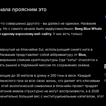
ачала проясним это
-то совершенно другого - вы далеко не одиноки. Название
у. Но с самого начала было недвусмысленно:
Beeg Blue Whale
к одному взрослому веб-сайту.
У них есть только
ернутый на блокчейне Sui, использующий синего кита в
 Название представляет собой аббревиатуру от
Blue,
меренное слияние криптокультуры (где "киты" относятся к
ь рынки) и подлинной миссии по сохранению океана.
Т
ющие до 30 метров в длину и 200 тонн в весе. Каждый
в
лекислого газа за всю свою жизнь, что делает его ключевым
е этой экологической символики в блокчейн-проект придает
етонов мемов структурно не могут воспроизвести, а в 2026
значительно больший вес с институциональным капиталом, этот