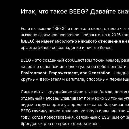
Итак, что такое BEEG? Давайте сн
Если вы искали "BEEG" и приехали сюда, ожидая чего
вызвало огромное поисковое любопытство в 2026 год
(BEEG) не имеет абсолютно никакого отношения ни 
орфографическое совпадение и ничего более.
BEEG - это созданный сообществом токен мемов, разв
качестве основной интеллектуальной собственности.
Environment, Empowerment, and Generation
- предна
крупным держателям капитала, способным перемещат
Синие киты - крупнейшие животные на Земле, достига
отдельный человек улавливает примерно 33 тонны уг
видом в круговороте углерода в океане. Встраивани
BEEG глубину повествования, которую большинство ж
году, когда повествования, связанные с ESG, имеют 
брендовый ров не просто декоративен.