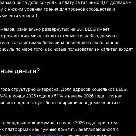
нзакций за доли секунды и плату за газ ниже 0,01 доллара -
у с низким уровнем трения для токенов сообщества и
ми сети уровня 1.
мемов, изначально развернутых на Sui, BEEG имеет
отражает динамику захвата стоимости, наблюдаемую с
тина в экосистемах блокчейна последовательна: ранние
ибыль по мере того, как новые пользователи и капитал входят
мные деньги?
 года структурно интересна. Доля адресов кошельков BEEG,
4% в конце 2025 года до 51% в начале 2026 года - сигнал
рически предшествует более широкой осведомленности о
о рекордных максимумов в начале 2026 года, при этом
их платформах как "умные деньги", накапливающиеся с
 на
CoinGecko
и
CoinMarketCap
, показывают прямую