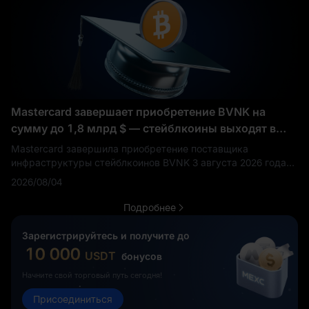
Mastercard завершает приобретение BVNK на
сумму до 1,8 млрд $ — стейблкоины выходят в
ядро глобальных платежей
Mastercard завершила приобретение поставщика
инфраструктуры стейблкоинов BVNK 3 августа 2026 года
после объявления о сделке в марте.
2026/08/04
Подробнее
Зарегистрируйтесь и получите до
10 000
USDT
бонусов
Начните свой торговый путь сегодня!
Присоединиться