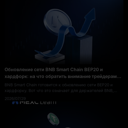
активных экосистем блокчейн-индустрии, используя
устоявшуюся пользовательскую базу и инфраструктуру
PancakeSwap.
Обновление сети BNB Smart Chain BEP20 и
хардфорк: на что обратить внимание трейдерам
BNB
BNB Smart Chain готовится к обновлению сети BEP20 и
хардфорку. Вот что это означает для держателей BNB,
депозитов, выводов, валидаторов и рыночных настроений.
2026/07/29