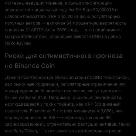
паттерны ведущих токенов, а бычьи конфигурации
зеркалят потенциальный подъём SHIB до $0,000018 и
целевой показатель XRP в $2,20 на фоне регуляторных
попутных ветров — включая 64-процентную вероятность
принятия CLARITY Act к 2026 году, — что подчёркивает
макрокатализаторы, способные вывести BNB на новые
максимумы.
Риски для оптимистичного прогноза
по Binance Coin
Даже в позитивном ценовом сценарии по BNB такие риски,
как рыночные коррекции, регуляторные ограничения или
конкурирующие блокчейн-технологии, могут сдержать
бычий импульс BNB. Например, снижение ликвидности,
наблюдавшееся у таких токенов, как XRP (30-дневный
показатель Binance на 5-летнем минимуме в 0,038), или
перекупленность по RSI — например, значение 86,
зафиксированное у стремительно растущих активов, таких
как Baby Token, — указывают на краткосрочные риски