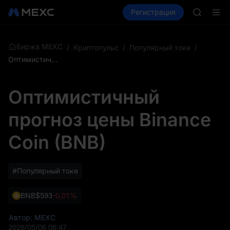
AAOI
Купить крипто
Рынки
Регистрация
Спот
Фьючерсы
Подписк
SPCX ра
SKYAI
ACE
Биржа MEXC
/
Криптопульс
/
Популярный токе
/
AAOI
Оптимистичный прогноз цены Binance Coin (BNB)
Подписк
SPCX ра
Оптимистичный
прогноз цены Binance
Coin (BNB)
#Популярный токе
BNB
$593
-0,01%
Автор: MEXC
2026/05/06 06:47