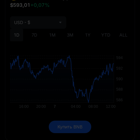
$593,01
+0,07%
USD - $
1D
7D
1M
3M
1Y
YTD
ALL
Купить BNB