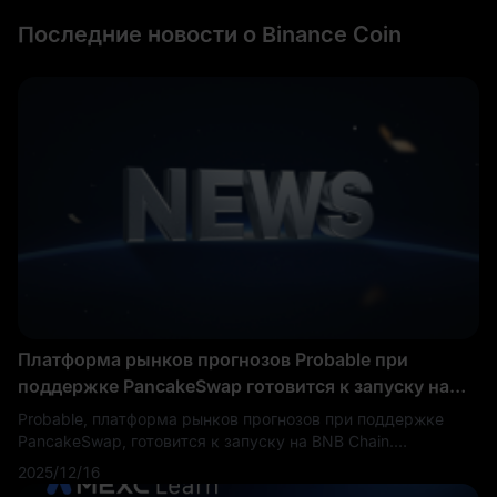
Последние новости о Binance Coin
Платформа рынков прогнозов Probable при
поддержке PancakeSwap готовится к запуску на
BNB Chain
Probable, платформа рынков прогнозов при поддержке
PancakeSwap, готовится к запуску на BNB Chain.
Платформа принесет децентрализованную
2025/12/16
функциональность рынков прогнозов в одну из самых