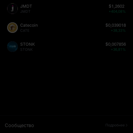
JMDT
$1,2602
JMDT
+404,08%
Catecoin
$0,039018
CATE
+38,33%
STONK
$0,007856
STONK
+36,81%
Сообщество
Подробнее