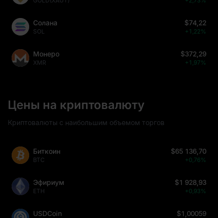
GOLD(XAUT)
+2,73%
Солана
$74,22
SOL
+1,22%
Монеро
$372,29
XMR
+1,97%
Цены на криптовалюту
Криптовалюты с наибольшим объемом торгов
Биткоин
$65 136,70
BTC
+0,76%
Эфириум
$1 928,93
ETH
+0,93%
USDCoin
$1,00059