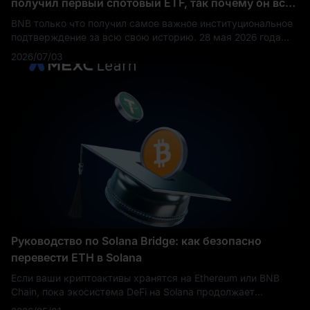
получил первый спотовый ETF, так почему он всё
ещё ниже почти на 60%?
BNB только что получил самое важное институциональное
подтверждение за всю свою историю. 28 мая 2026 года
VanEck запустила первый в США спотовый ETF на базе
2026/07/03
токена, открыв доступ традиционным инвестор
Руководство по Solana Bridge: как безопасно
перевести ETH в Solana
Если ваши криптоактивы хранятся на Ethereum или BNB
Chain, пока экосистема DeFi на Solana продолжает
стремительно развиваться — вы упускаете реальные