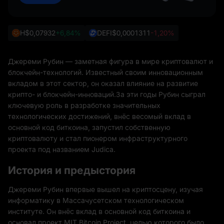
H
$0,07932
+6,84%
DEFI
$0,0001311
-1,20%
Джереми Рубин — заметная фигура в мире криптовалют и
блокчейн-технологий. Известный своим инновационным
вкладом в этот сектор, он оказал влияние на развитие
крипто- и блокчейн-инноваций.За эти годы Рубин сыграл
ключевую роль в разработке значительных
технологических достижений, внёс весомый вклад в
основной код биткоина, запустил собственную
криптовалюту и стал пионером инфраструктурного
проекта под названием Judica.
История и предыстория
Джереми Рубин впервые вышел на криптосцену, изучая
информатику в Массачусетском технологическом
институте. Он внёс вклад в основной код биткоина и
основал проект MIT Bitcoin Project, целью которого было