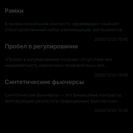
Рамки
В профессиональном контексте «фреймворк» означает
структурированный набор рекомендаций, инструментов
или практик, предназначенных для поддержки разработки
2025/12/23 10:42
и внедрения проектов, приложений или систем.
Пробел в регулировании
«Пробел в регулировании» означает отсутствие или
неадекватность нормативно-правовой базы или
руководящих принципов, регулирующих новые или
2025/12/23 10:42
развивающиеся области технологий, рынков или других
Синтетические фьючерсы
секторов.
Синтетические фьючерсы — это финансовые контракты,
имитирующие результаты традиционных фьючерсных
контрактов, не требующие фактической торговли базовым
2025/12/23 10:42
активом. Эти деривативы создаются с использовани