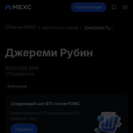
SHOP
Купить крипто
Рынки
Регистрация
Спот
Фьючерсы
LLY
BLESS
HEI
CYS
Биржа MEXC
/
Криптоглоссарий
/
Джереми Рубин
SHOP
LLY
BLESS
Джереми Рубин
HEI
CYS
2025/12/23 10:42
Поделиться
#Advanced
Следующий шаг BTC после FOMC
Серия притока в ETF завершилась. ETH
набирает силу.
Перейти