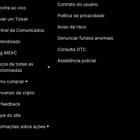
Contrato do usuário
porte ao vivo
Política de privacidade
viar um Ticket
Aviso de risco
ntral de Comunicados
Denunciar fundos anormais
rendizado
Consulta OTC
og MEXC
Assistência judicial
eços de todas as
iptomoedas
mo comprar
nversor de cripto
 feedback
pa do site
formações sobre ações