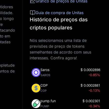
Gráfico de preços de Unitas
tidores
lidade.
Guia de compra de Unitas
ao longo
Histórico de preços das
de
criptos populares
stacando
lto em
Nós selecionamos uma lista de
ntadas
previsões de preço de tokens
semelhantes de acordo com seus
interesses. Confira agora!
mpletude
Saros
$
0.0002898
untos de
-0.85%
SAROS
COP
$
0.0002881
-0.13%
COP
pump.fun
$
0.002301
-0.34%
PUMP