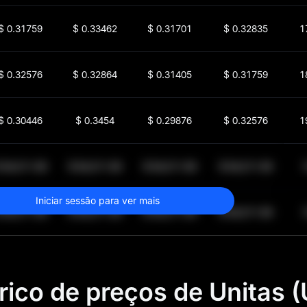
$
0.31759
$
0.33462
$
0.31701
$
0.32835
1
$
0.32576
$
0.32864
$
0.31405
$
0.31759
1
$
0.30446
$
0.3454
$
0.29876
$
0.32576
1
$
64,011.99
$
64,011.99
$
64,011.99
$
64,011.99
1
Iniciar sessão para ver mais
$
64,011.99
$
64,011.99
$
64,011.99
$
64,011.99
1
rico de preços de Unitas (