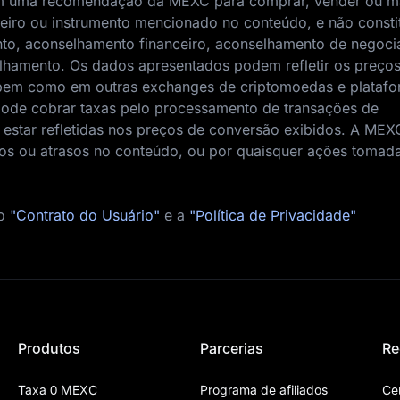
nem uma recomendação da MEXC para comprar, vender ou m
nceiro ou instrumento mencionado no conteúdo, e não consti
to, aconselhamento financeiro, aconselhamento de negoci
elhamento. Os dados apresentados podem refletir os preço
bem como em outras exchanges de criptomoedas e platafo
de cobrar taxas pelo processamento de transações de
star refletidas nos preços de conversão exibidos. A MEX
ros ou atrasos no conteúdo, ou por quaisquer ações toma
 o
"Contrato do Usuário"
e a
"Política de Privacidade"
Produtos
Parcerias
Re
Taxa 0 MEXC
Programa de afiliados
Ce