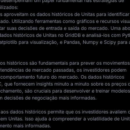
s desempenham um papel fundamental nas estratégias de
lizados:
es aproveitam os dados históricos de Unitas para identificar
do. Utilizando ferramentas como gráficos e recursos visua
ntar suas decisões de entrada e saída do mercado. Uma a
ados históricos de Unitas no GridDB e analisá-los com Pyt
atplotlib para visualização, e Pandas, Numpy e Scipy para 
dos históricos são fundamentais para prever os movimentos
 tendências de mercado passadas, os investidores podem
 o comportamento futuro do mercado. Os dados históricos
, que fornecem insights minuto a minuto sobre os preços 
chamento, são cruciais para desenvolver e treinar modelos
 em decisões de negociação mais informadas.
 aos dados históricos permite que os investidores avaliem o
em Unitas. Isso ajuda a compreender a volatilidade de Unit
imento mais informadas.