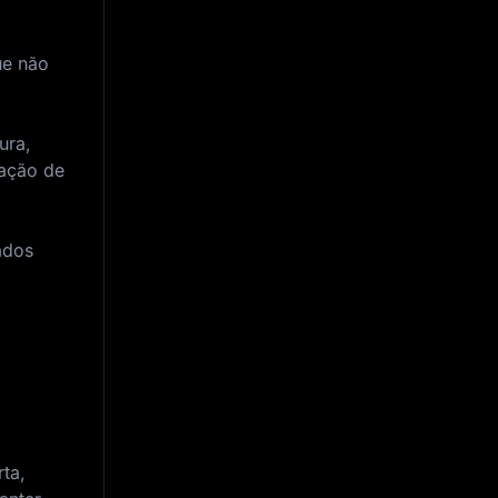
ue não
ura,
iação de
ados
ta,