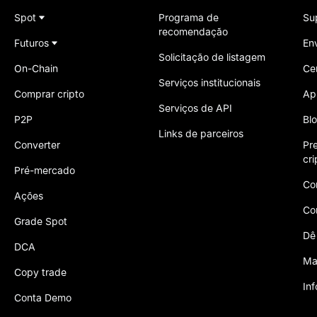
Spot
Programa de
Su
recomendação
Futuros
En
Solicitação de listagem
On-Chain
Ce
Serviços institucionais
Comprar cripto
Ap
Serviços de API
P2P
Bl
Links de parceiros
Converter
Pr
cr
Pré-mercado
Co
Ações
Co
Grade Spot
Dê
DCA
Ma
Copy trade
In
Conta Demo