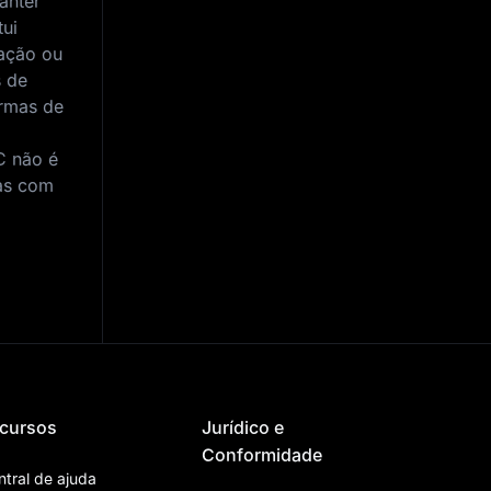
anter
tui
ação ou
s de
rmas de
C não é
das com
cursos
Jurídico e
Conformidade
ntral de ajuda