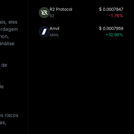
R2 Protocol
$
0.0007847
-1.76%
R2
is, eles
Anvil
$
0.0007959
bordagem
+32.96%
ANVL
hon,
análise
 de
de
s riscos
as,