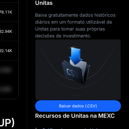
Unitas
78.11K
Baixe gratuitamente dados históricos
diários em um formato utilizável de
Unitas para tomar suas próprias
82.94K
decisões de investimento.
92.14K
0.84K
0.84K
Baixar dados (.CSV)
Recursos de Unitas na MEXC
UP)