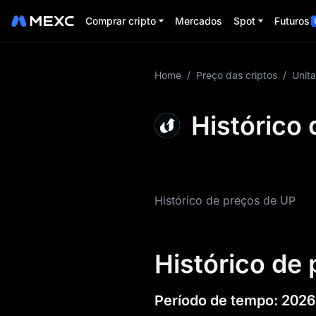
Comprar cripto
Mercados
Spot
Futuros
Mais sobre UP
Home
/
Preço das criptos
/
Unit
Informações sobre
Histórico 
preços de UP
O que é UP
Tokenomics de UP
Histórico de preços de UP
Previsão de preço
de UP
Histórico de 
Histórico de preço
de UP
Período de tempo
:
2026
Guia de compra de