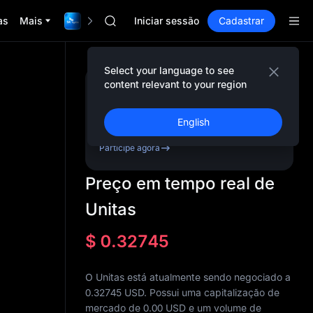
ACE
as
Mais
$1,000,000 TradFi Gala
HFT
Iniciar sessão
Cadastrar
SPCX
UNITREE
Unitree Future Now Live
Select your language to see
UNITREE STAR Market Subscription on Aug
content relevant to your region
Cadastre-se e receba
SPCX rises despite lock-up expiry
até
10,000
USDT
em
SKYAI
bônus
English
ACE
HFT
Participe agora
SPCX
UNITREE
Preço em tempo real de
Unitree Future Now Live
UNITREE STAR Market Subscription on Aug
Unitas
SPCX rises despite lock-up expiry
$
0.32745
O Unitas está atualmente sendo negociado a
0.32745 USD. Possui uma capitalização de
mercado de
0.00
USD e um volume de