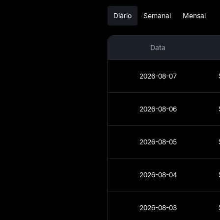
UP
Diário
Semanal
Mensal
Conversor de UP
para moeda Fiat
Data
Spot UP
2026-08-07
Pré-mercado
Ganhos
2026-08-06
Airdrop+
2026-08-05
Notícias
Blog
2026-08-04
Aprendizado
2026-08-03