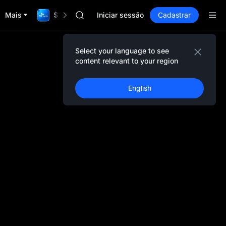
HFT
Mais
$1,000,000 TradFi Gala
UNITREE
Iniciar sessão
Cadastrar
Unitree Future Now Live
GOLD(XAU)
SPCX
Select your language to see
CASHCAT
content relevant to your region
HFT
UNITREE
English
Unitree Future Now Live