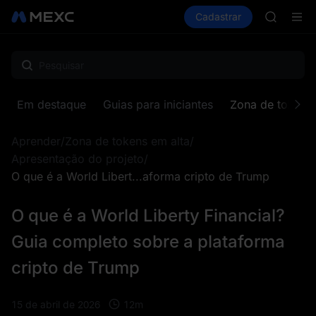
AAOI
Comprar cripto
Mercados
Cadastrar
Spot
Futuros
SKYAI
S
UNITREE 
SPCX ris
GOLD(X
AAOI
SKYAI
Em destaque
Guias para iniciantes
Zona de tokens 
UNITREE 
SPCX ris
Aprender
/
Zona de tokens em alta
/
Apresentação do projeto
/
O que é a World Libert...aforma cripto de Trump
O que é a World Liberty Financial?
Guia completo sobre a plataforma
cripto de Trump
12
m
15 de abril de 2026