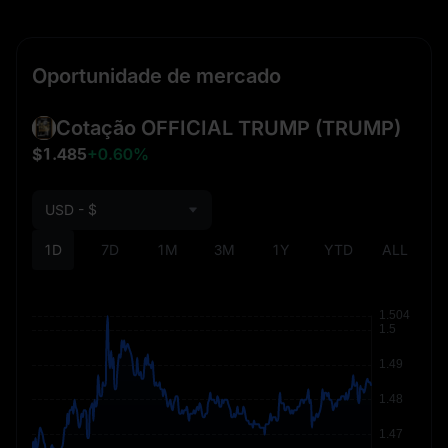
Oportunidade de mercado
Cotação OFFICIAL TRUMP
(TRUMP)
$1.485
+0.60%
USD - $
1D
7D
1M
3M
1Y
YTD
ALL