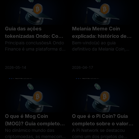
Guia das ações
Melania Meme Coin
tokenizadas Ondo: Como
explicada: histórico de
Principais conclusõesA Ondo
Bem-vindo(a) ao guia
funciona a exposição on-
preço, capitalização de
Finance é uma plataforma de
definitivo da Melania Coin,
chain de ações
mercado e tudo o que
tokenização de ativos do
uma das criptomoedas mais
você precisa saber
mundo real (RWA) focada em
comentadas de 2025. Se você
levar ativos financeiros
é novo no mundo das
2026-05-14
2026-04-17
tradicionais, como títulos do
memecoins ou das
Tesouro dos EUA, ações e
criptomoedas em geral, este
ETFs, para o
artigo vai explicar tudo o que
v
O que é Mog Coin
O que é o Pi Coin? Guia
(MOG)? Guia completo
completo sobre o valor
No dinâmico mundo das
A Pi Network se destacou
sobre o preço da cripto
da Pi Network, preço e
criptomoedas, as memecoins
como um dos projetos de
Mog, previsão de preço,
como vender Pi Coin