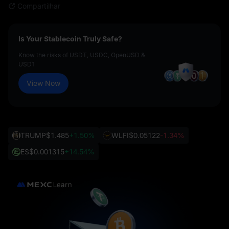
Compartilhar
Is Your Stablecoin Truly Safe?
Know the risks of USDT, USDC, OpenUSD &
USD1
View Now
TRUMP
$1.485
+1.50%
WLFI
$0.05122
-1.34%
ES
$0.001315
+14.54%