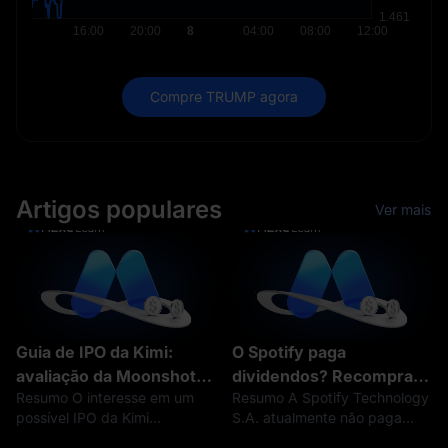
Compre TRUMP agora
Artigos populares
Ver mais
Guia de IPO da Kimi:
O Spotify paga
avaliação da Moonshot
dividendos? Recompras
Resumo O interesse em um
Resumo A Spotify Technology
AI, financiamento,
de SPOT, alocação de
possível IPO da Kimi
S.A. atualmente não paga
investidores e possível
capital e tratamento de
aumentou à medida que a
dividendos em dinheiro. A
listagem
SPOTON