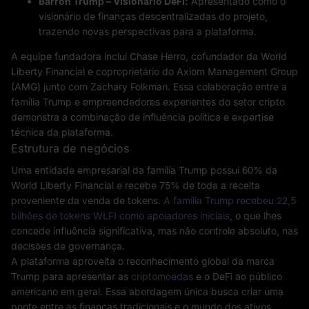
Barron Trump – Visionário DeFi:
Apresentado como o
visionário de finanças descentralizadas do projeto,
trazendo novas perspectivas para a plataforma.
A equipe fundadora inclui Chase Herro, cofundador da World
Liberty Financial e coproprietário do Axiom Management Group
(AMG) junto com Zachary Folkman. Essa colaboração entre a
família Trump e empreendedores experientes do setor cripto
demonstra a combinação de influência política e expertise
técnica da plataforma.
Estrutura de negócios
Uma entidade empresarial da família Trump possui 60% da
World Liberty Financial e recebe 75% de toda a receita
proveniente da venda de tokens.
A família Trump recebeu 22,5
bilhões de tokens WLFI como apoiadores iniciais
, o que lhes
concede influência significativa, mas não controle absoluto, nas
decisões de governança.
A plataforma aproveita o reconhecimento global da marca
Trump para apresentar as
criptomoedas
e o DeFi ao público
americano em geral. Essa abordagem única busca criar uma
ponte entre as finanças tradicionais e o mundo dos ativos