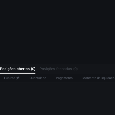
L
Posições abertas (
0
)
Posições fechadas (
0
)
Futuros
Quantidade
Pagamento
Montante da liquidaçã