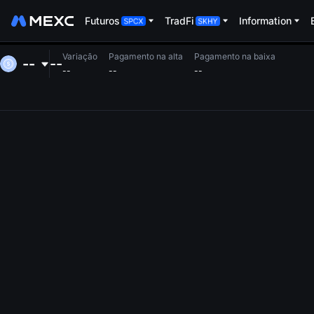
Futuros
TradFi
Information
Variação
Pagamento na alta
Pagamento na baixa
--
--
--
--
--
1m
5m
15m
1h
4h
1d