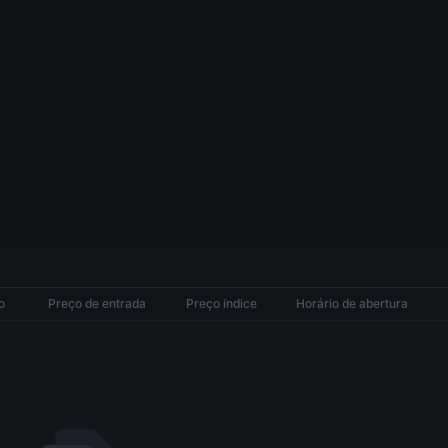
o
o
Preço de entrada
Preço índice
Horário de abertura