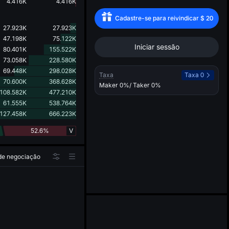
d
4.416K
4.416K
Cadastre-se para reivindicar
$
20
27.923K
27.923K
47.198K
75.122K
Iniciar sessão
80.401K
155.522K
73.058K
228.580K
69.448K
298.028K
Taxa
Taxa 0
70.600K
368.628K
Maker
0%
/ Taker
0%
108.582K
477.210K
61.555K
538.764K
127.458K
666.223K
52.6%
V
 de negociação