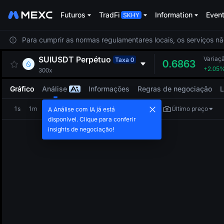
Futuros
TradFi
Information
Even
Para cumprir as normas regulamentares locais, os serviços nã
SUIUSDT
Perpétuo
Variaç
Taxa 0
0.6863
+2.05
300x
Gráfico
Análise
Informações
Regras de negociação
L
1s
1m
5m
15m
1h
4h
1d
Último preço
A Análise com IA já está
disponível. Clique para conferir
insights de negociação!