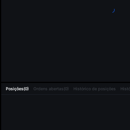
L
Posições(0)
Ordens abertas(0)
Histórico de posições
Hist