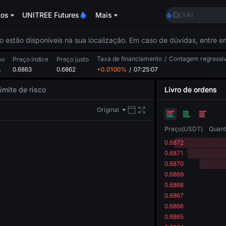
AAOI
tos
UNITREE Futures
Mais
SKYAI
UNITREE STAR M
SPCX rises desp
o estão disponíveis na sua localização. Em caso de dúvidas, entre 
GOLD(XAU)
Taxa de financiamento
/
Contagem regressi
AAOI
ão
Preço índice
Preço justo
%
0.6863
0.6862
+0.0100%
/
07:25:07
SKYAI
UNITREE STAR M
imite de risco
Livro de ordens
SPCX rises desp
Original
Preço
(
USDT
)
Quant
0.6872
0.6871
0.6870
0.6869
0.6868
0.6867
0.6866
0.6865