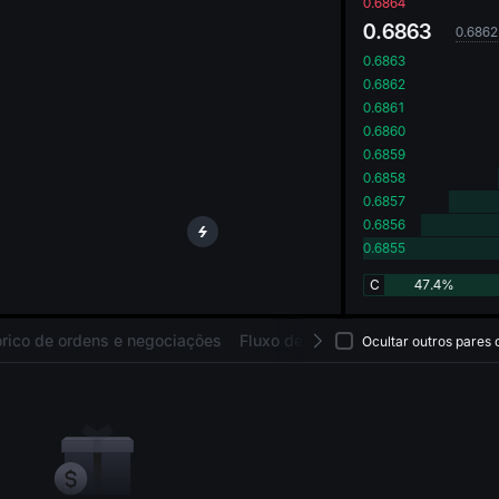
oa
0.6864
0.6863
0.6862
0.6863
0.6862
0.6861
0.6860
0.6859
0.6858
0.6857
0.6856
0.6855
C
47.4%
órico de ordens e negociações
Fluxo de capital
Ativos
Ocultar outros pares