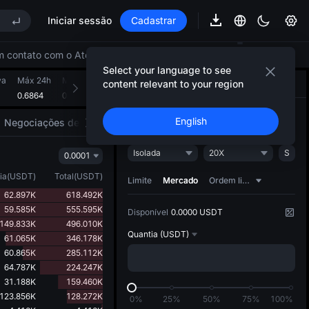
Iniciar sessão
Cadastrar
arket Subscription on Aug 10
ite lock-up expiry
em contato com o Atendimento ao Cliente.
Select your language to see
va
Máx 24h
Mín 24h
Volume 24h (SUI)
Vol. 24h completo (USDT)
content relevant to your region
Negociar
Estratégia de IA
NEW
0.6864
0.6641
131.965M
88.896M
arket Subscription on Aug 10
Abrir
Fechar
English
Negociações de mercado
Motores do mercado
ite lock-up expiry
Isolada
20X
S
0.0001
ia
(
USDT
)
Total
(
USDT
)
Limite
Mercado
Ordem limite dinâmica
62.897K
618.492K
59.585K
555.595K
Disponível
0.0000 USDT
149.833K
496.010K
Quantia
(USDT)
61.065K
346.178K
60.865K
285.112K
64.787K
224.247K
31.188K
159.460K
123.856K
128.272K
0%
25%
50%
75%
100%