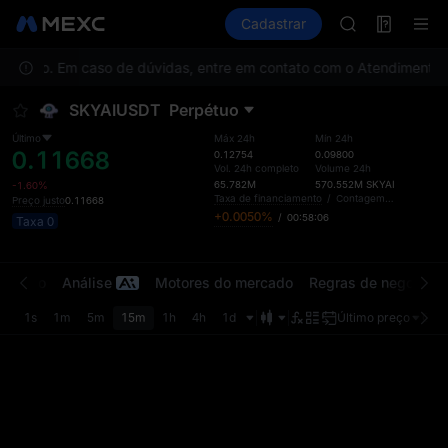
GOLD(XAU)
Futuros
TradFi
Cadastrar
Information
AAOI
Event
SKYAI
alização. Em caso de dúvidas, entre em contato com o Atendimento a
UNITREE STAR 
SPCX rises des
SKYAIUSDT
Perpétuo
GOLD(XAU)
AAOI
Último
Máx 24h
Mín 24h
0.11668
SKYAI
0.12754
0.09800
Vol. 24h completo
Volume 24h
UNITREE STAR 
65.782M
570.552M
SKYAI
-1.60%
SPCX rises des
Taxa de financiamento
/
Contagem regressiva
Preço justo
0.11668
+0.0050%
/
00:58:06
Taxa 0
ercado
Análise
Motores do mercado
Regras de negociaç
1s
1m
5m
15m
1h
4h
1d
Último preço
Orig