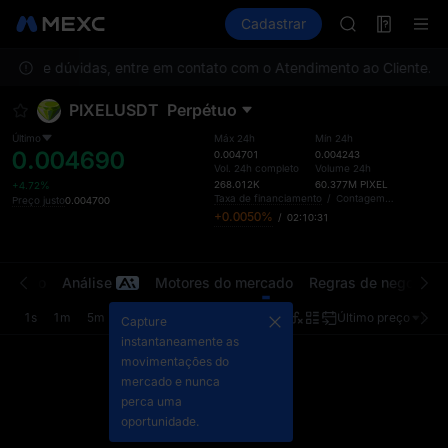
ACE
Futuros
TradFi
Cadastrar
Information
HFT
Event
SPCX
 caso de dúvidas, entre em contato com o Atendimento ao Cliente.
UNITREE
Par
Unitree Futur
PIXELUSDT
Perpétuo
SKYAI
ACE
Último
Máx 24h
Mín 24h
0.004690
HFT
0.004701
0.004243
Vol. 24h completo
Volume 24h
SPCX
268.012K
60.377M
PIXEL
+4.72%
UNITREE
Taxa de financiamento
/
Contagem regressiva
Preço justo
0.004700
+0.0050%
/
02:10:31
Unitree Futur
ercado
Análise
Motores do mercado
Regras de negociaç
1s
1m
5m
15m
1h
4h
1d
Último preço
Orig
Capture
instantaneamente as
movimentações do
mercado e nunca
perca uma
oportunidade.