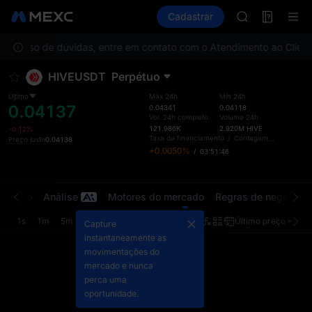
SPCX
Futuros
TradFi
Cadastrar
Information
CASHCAT
HFT
. Em caso de dúvidas, entre em contato com o Atendimento ao Cliente
UNITREE
Unitree Futur
HIVEUSDT
Perpétuo
GOLD(XAU)
SPCX
Último
Máx 24h
Mín 24h
0.04137
CASHCAT
0.04341
0.04118
Vol. 24h completo
Volume 24h
HFT
121.986K
2.920M
HIVE
-0.12%
UNITREE
Taxa de financiamento
/
Contagem regressiva
Preço justo
0.04138
+0.0050%
/
03:51:46
Unitree Futur
ercado
Análise
Motores do mercado
Regras de negociaç
1s
1m
5m
15m
1h
4h
1d
Último preço
Orig
Capture
instantaneamente as
movimentações do
mercado e nunca
perca uma
oportunidade.