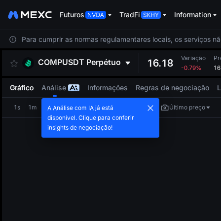
Futuros
TradFi
Information
Para cumprir as normas regulamentares locais, os serviços nã
Variação
Pr
COMPUSDT
Perpétuo
16.18
-0.79%
16
Gráfico
Análise
Informações
Regras de negociação
L
1s
1m
5m
15m
1h
4h
1d
Último preço
A Análise com IA já está
disponível. Clique para conferir
insights de negociação!