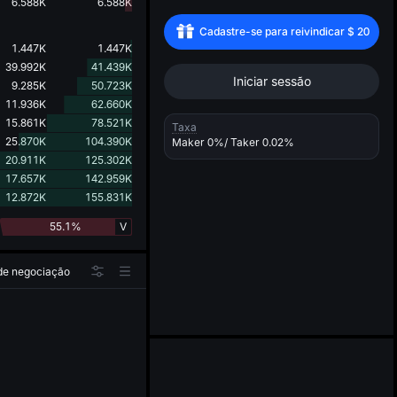
d
6.588K
6.588K
Cadastre-se para reivindicar
$
20
1.447K
1.447K
39.992K
41.439K
Iniciar sessão
9.285K
50.723K
11.936K
62.660K
15.861K
78.521K
Taxa
25.870K
104.390K
Maker
0%
/ Taker
0.02%
20.911K
125.302K
17.657K
142.959K
12.872K
155.831K
55.1%
V
 de negociação