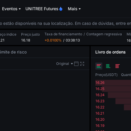
Eventos
UNITREE Futures
Mais
o estão disponíveis na sua localização. Em caso de dúvidas, entre 
Taxa de financiamento
/
Contagem regressiva
Má
eço índice
Preço justo
.21
16.18
+0.0100%
/
03:38:13
16
imite de risco
Livro de ordens
Original
Preço
(
USDT
)
Quant
16.26
16.25
16.24
16.23
16.22
16.21
16.20
16.19