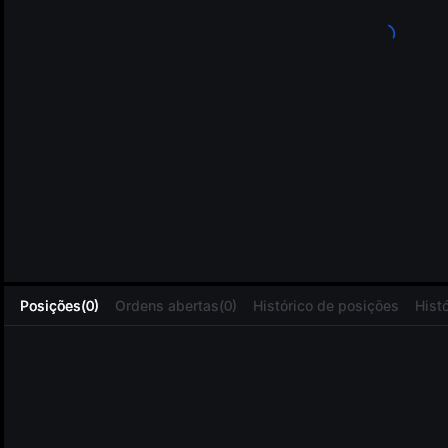
L
Posições(0)
Ordens abertas(0)
Histórico de posições
Hist