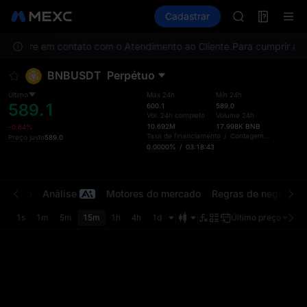
SKYAI
Futuros
TradFi
Cadastrar
Information
ACE
Event
HFT
as, entre em contato com o Atendimento ao Cliente.
Para cumprir as n
SPCX
UNITREE
BNBUSDT
Perpétuo
Unitree Futur
SKYAI
Último
Máx 24h
Mín 24h
589.1
ACE
600.1
589.0
Vol. 24h completo
Volume 24h
HFT
10.692M
17.998K
BNB
-0.64%
SPCX
Taxa de financiamento
/
Contagem regressiva
Preço justo
589.0
0.0000%
/
03:18:43
UNITREE
Unitree Futur
ercado
Análise
Motores do mercado
Regras de negociaç
1s
1m
5m
15m
1h
4h
1d
Último preço
Orig