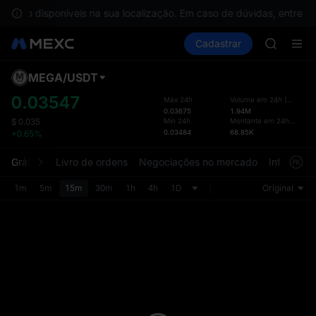
SKYAI
o estão disponíveis na sua localização. Em caso de dúvidas, entre e
ACE
Comprar cripto
Mercados
Cadastrar
Spot
Futuros
HFT
U
SPCX
UNITREE
MEGA
/
USDT
Layo
Unitree 
atual
0.03547
Máx 24h
Volume em 24h
(
MEGA
)
UNITREE 
0.03675
1.94M
A pág
SPCX ris
Mín 24h
Montante em 24h
(
USDT
)
$
0.035
Spot f
0.03484
68.85K
+0.65%
SKYAI
uma i
ACE
intuit
Gráfico
Livro de ordens
Negociações no mercado
Informaçõ
HFT
person
SPCX
seção 
1m
5m
15m
30m
1h
4h
1D
Original
UNITREE
Unitree 
UNITREE 
SPCX ris