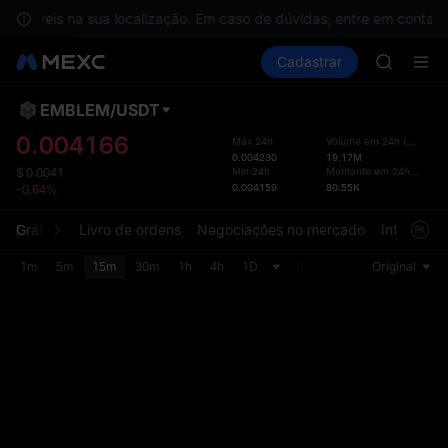
SPCX ris
sponíveis na sua localização. Em caso de dúvidas, entre em contato
SKYAI
Comprar cripto
Mercados
Cadastrar
Spot
Futuros
ACE
U
HFT
SPCX
EMBLEM
/
USDT
Layo
UNITREE
atual
0.004166
Máx 24h
Volume em 24h
(
EMBLE
Unitree 
0.004230
19.17M
A pág
UNITREE 
Mín 24h
Montante em 24h
(
USDT
)
$
0.0041
Spot f
0.004159
80.55K
-0.64%
SPCX ris
uma i
SKYAI
intuit
Gráfico
Livro de ordens
Negociações no mercado
Informaçõ
ACE
person
HFT
seção 
1m
5m
15m
30m
1h
4h
1D
Original
SPCX
UNITREE
Unitree 
UNITREE 
SPCX ris