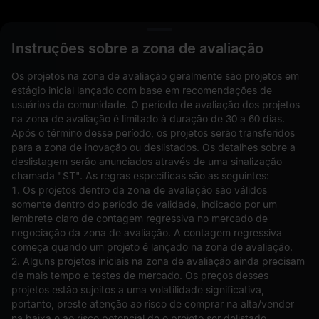
L
Instruções sobre a zona de avaliação
Os projetos na zona de avaliação geralmente são projetos em
estágio inicial lançado com base em recomendações de
usuários da comunidade. O período de avaliação dos projetos
na zona de avaliação é limitado à duração de 30 a 60 dias.
Após o término desse período, os projetos serão transferidos
para a zona de inovação ou deslistados. Os detalhes sobre a
deslistagem serão anunciados através de uma sinalização
chamada "ST". As regras específicas são as seguintes:
Ordens em aberto(0)
Holdings(0)
Estratégias (0)
1. Os projetos dentro da zona de avaliação são válidos
somente dentro do período de validade, indicado por um
Ocultar outros pares
lembrete claro de contagem regressiva no mercado de
negociação da zona de avaliação. A contagem regressiva
começa quando um projeto é lançado na zona de avaliação.
2. Alguns projetos iniciais na zona de avaliação ainda precisam
de mais tempo e testes de mercado. Os preços desses
projetos estão sujeitos a uma volatilidade significativa,
portanto, preste atenção ao risco de comprar na alta/vender
na baixa e ao risco potencial de o projeto ser delistado.