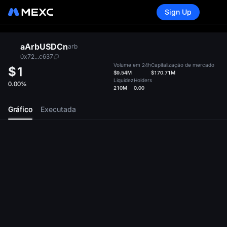
Sign Up
aArbUSDCn
arb
0x72...c637
Volume em 24h
Capitalização de mercado
$1
$9.54M
$170.71M
Liquidez
Holders
0.00%
210M
0.00
Gráfico
Executada