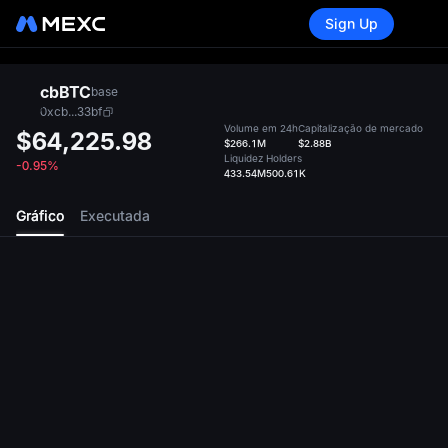
Sign Up
cbBTC
base
0xcb...33bf
Volume em 24h
Capitalização de mercado
$64,225.98
$266.1M
$2.88B
Liquidez
Holders
-0.95%
433.54M
500.61K
Gráfico
Executada