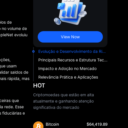
olos de
o no volume de
ppleNet evoluiu
View Now
Evolução e Desenvolvimento da RippleNet
ações,
Principais Recursos e Estrutura Tecnológica
 que usam
Impacto e Adoção no Mercado
lidar saldos de
Relevância Prática e Aplicações
ais rápida, mas
HOT
Criptomoedas que estão em alta
ceiras que
atualmente e ganhando atenção
a rede. Esse
significativa do mercado
fiduciárias e
Bitcoin
$64,419.89