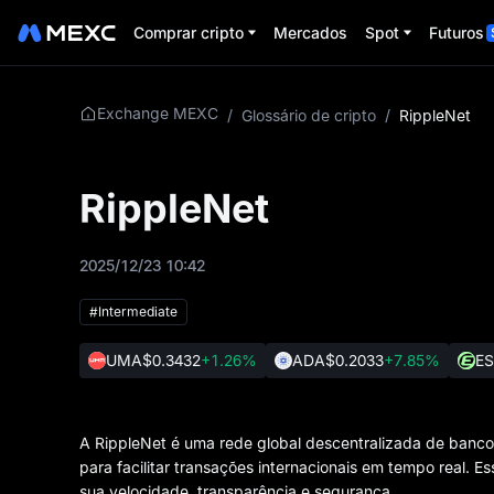
Comprar cripto
Mercados
Spot
Futuros
Exchange MEXC
/
Glossário de cripto
/
RippleNet
RippleNet
2025/12/23 10:42
#Intermediate
UMA
$0.3432
+1.26%
ADA
$0.2033
+7.85%
ES
A RippleNet é uma rede global descentralizada de banco
para facilitar transações internacionais em tempo real. 
sua velocidade, transparência e segurança.