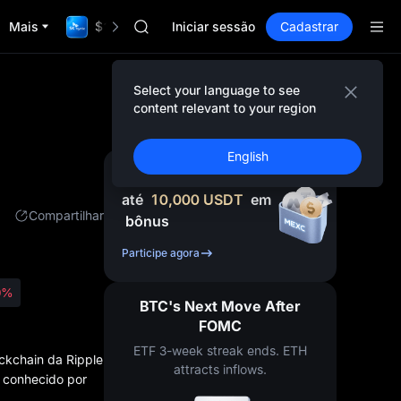
SKYAI
Mais
$1,000,000 TradFi Gala
ACE
Iniciar sessão
Cadastrar
HFT
SPCX
UNITREE
Select your language to see
Unitree Future Now Live
content relevant to your region
SKYAI
ACE
English
HFT
Cadastre-se e receba
SPCX
até
10,000
USDT
em
UNITREE
Compartilhar
bônus
Unitree Future Now Live
Participe agora
0%
BTC's Next Move After
FOMC
ETF 3-week streak ends. ETH
ckchain da Ripple
attracts inflows.
, conhecido por