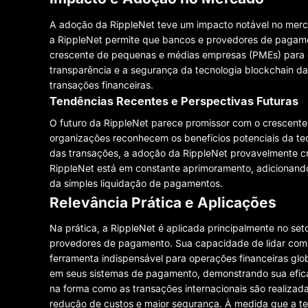
A adoção da RippleNet teve um impacto notável no merca
a RippleNet permite que bancos e provedores de pagamen
crescente de pequenas e médias empresas (PMEs) para o
transparência e a segurança da tecnologia blockchain d
transações financeiras.
Tendências Recentes e Perspectivas Futuras
O futuro da RippleNet parece promissor com o crescente 
organizações reconhecem os benefícios potenciais da te
das transações, a adoção da RippleNet provavelmente cr
RippleNet está em constante aprimoramento, adicionando
da simples liquidação de pagamentos.
Relevância Prática e Aplicações
Na prática, a RippleNet é aplicada principalmente no set
provedores de pagamento. Sua capacidade de lidar com m
ferramenta indispensável para operações financeiras g
em seus sistemas de pagamento, demonstrando sua eficác
na forma como as transações internacionais são realizad
redução de custos e maior segurança. À medida que a tec