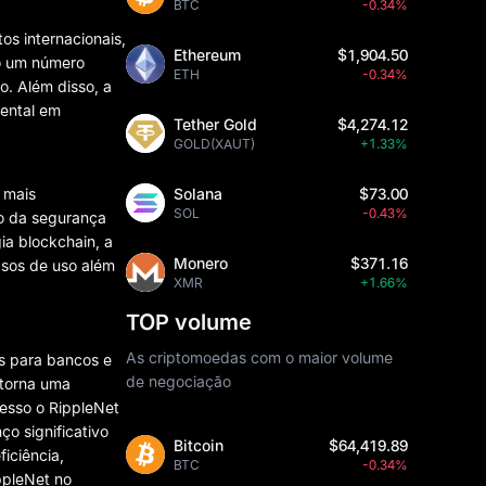
BTC
-0.34%
s internacionais,
Ethereum
$1,904.50
do um número
ETH
-0.34%
. Além disso, a
mental em
Tether Gold
$4,274.12
GOLD(XAUT)
+1.33%
 mais
Solana
$73.00
SOL
-0.43%
to da segurança
ia blockchain, a
Monero
$371.16
asos de uso além
XMR
+1.66%
TOP volume
As criptomoedas com o maior volume
os para bancos e
de negociação
 torna uma
esso o RippleNet
o significativo
Bitcoin
$64,419.89
iciência,
BTC
-0.34%
ppleNet no