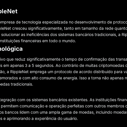
pleNet
 empresa de tecnologia especializada no desenvolvimento de protoc
leNet cresceu significativamente, tanto em tamanho da rede quant
solucionar as ineficiências dos sistemas bancários tradicionais, a Ri
instituições financeiras em todo o mundo.
nológica
vo que reduz significativamente o tempo de confirmação das trans
nais em apenas 3 a 5 segundos. Ao contrário de muitas criptomoedas
ão, a RippleNet emprega um protocolo de acordo distribuído para va
emorados e com alto consumo de energia. Isso a torna não apenas m
das tradicionais.
egração com os sistemas bancários existentes. As instituições finan
 permitem comunicação e operação perfeitas com outros membros d
ue os bancos lidem com uma ampla gama de moedas, incluindo moedas 
s e aprimorando a experiência do usuário.