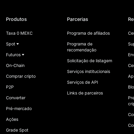
Produtos
Parcerias
Re
Taxa 0 MEXC
Programa de afiliados
Ce
Spot
Programa de
Su
recomendação
Futuros
En
Solicitação de listagem
On-Chain
Ce
Serviços institucionais
Comprar cripto
Ap
Serviços de API
P2P
Bl
Links de parceiros
Converter
Pr
cr
Pré-mercado
Co
Ações
Co
Grade Spot