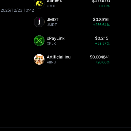
AurumX
$0.00000
UMX
0.00%
2025/12/23 10:42
JMDT
$0.8916
JMDT
+256.64%
xPayLink
$0.215
XPLK
+53.57%
Artificial Inu
$0.004841
AIINU
+20.06%