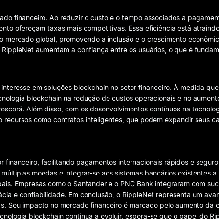
do financeiro. Ao reduzir o custo e o tempo associados a pagamento
to ofereçam taxas mais competitivas. Essa eficiência está atrain
 mercado global, promovendo a inclusão e o crescimento econômico
a RippleNet aumentam a confiança entre os usuários, o que é funda
interesse em soluções blockchain no setor financeiro. À medida que
cnologia blockchain na redução de custos operacionais e no aumen
escerá. Além disso, com os desenvolvimentos contínuos na tecnolog
 recursos como contratos inteligentes, que podem expandir seus c
or financeiro, facilitando pagamentos internacionais rápidos e segur
últiplas moedas e integrar-se aos sistemas bancários existentes a
lobais. Empresas como o Santander e o PNC Bank integraram com suc
ia e confiabilidade. Em conclusão, o RippleNet representa um avanç
as. Seu impacto no mercado financeiro é marcado pelo aumento da ef
nologia blockchain continua a evoluir, espera-se que o papel do Ri