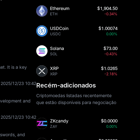
Ethereum
$1,904.50
ETH
-0.34%
USDCoin
$1.00074
USDC
0.00%
Solana
$73.00
SOL
-0.43%
t. It is a key
XRP
$1.0265
XRP
-2.18%
2025/12/23 10:42
Recém-adicionados
Criptomoedas listadas recentemente
development and
que estão disponíveis para negociação
2025/12/23 10:42
ZKcandy
$0.0000
ZAY
0.00%
asswords, and