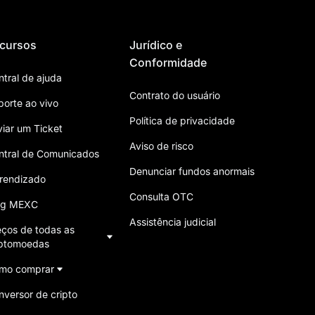
cursos
Jurídico e
Conformidade
ntral de ajuda
Contrato do usuário
porte ao vivo
Política de privacidade
viar um Ticket
Aviso de risco
ntral de Comunicados
Denunciar fundos anormais
rendizado
Consulta OTC
og MEXC
Assistência judicial
eços de todas as
iptomoedas
mo comprar
nversor de cripto