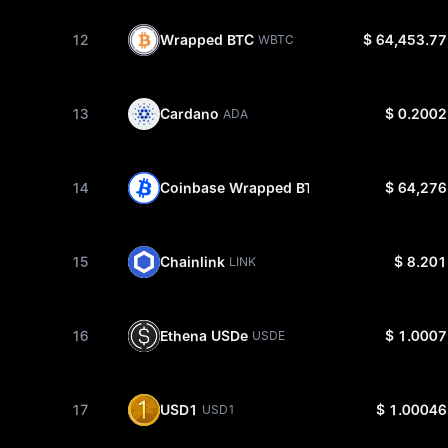
12
Wrapped BTC
$ 64,453.77
WBTC
13
Cardano
$ 0.2002
ADA
14
Coinbase Wrapped BTC
$ 64,276
CBBTC
15
Chainlink
$ 8.201
LINK
16
Ethena USDe
$ 1.0007
USDE
17
USD1
$ 1.00046
USD1