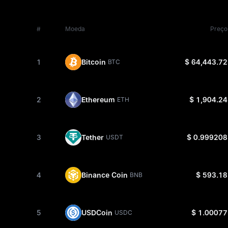
#
Moeda
Preço
1
Bitcoin
$ 64,443.72
BTC
2
Ethereum
$ 1,904.24
ETH
3
Tether
$ 0.999208
USDT
4
Binance Coin
$ 593.18
BNB
5
USDCoin
$ 1.00077
USDC