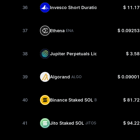
36
Invesco Short Duration US Government Se
$ 11.17
37
Ethena
$ 0.09253
ENA
38
Jupiter Perpetuals Liquidity Provider Tok
$ 3.58
39
Algorand
$ 0.09001
ALGO
40
Binance Staked SOL
$ 81.72
BNSOL
41
Jito Staked SOL
$ 94.22
JITOSOL