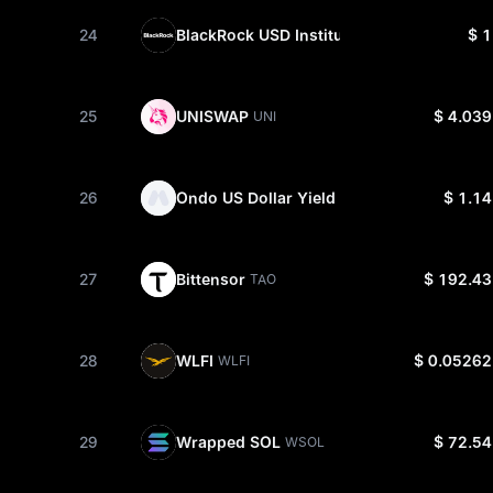
24
BlackRock USD Institutional Digital Liquid
$ 1
25
UNISWAP
$ 4.039
UNI
26
Ondo US Dollar Yield
$ 1.14
USDY
27
Bittensor
$ 192.43
TAO
28
WLFI
$ 0.05262
WLFI
29
Wrapped SOL
$ 72.54
WSOL