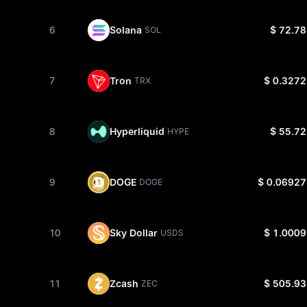
6
Solana
$ 72.78
SOL
7
Tron
$ 0.3272
TRX
8
Hyperliquid
$ 55.72
HYPE
9
DOGE
$ 0.06927
DOGE
10
Sky Dollar
$ 1.0009
USDS
11
Zcash
$ 505.93
ZEC