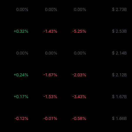
ity Fund
0.00%
0.00%
0.00%
$ 2.73B
BUIDL
+0.32%
-1.43%
-5.25%
$ 2.53B
0.00%
0.00%
0.00%
$ 2.14B
+0.24%
-1.67%
-2.03%
$ 2.12B
+0.17%
-1.53%
-3.43%
$ 1.67B
-0.12%
-0.01%
-0.58%
$ 1.66B