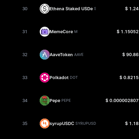
30
Ethena Staked USDe
$ 1.24
SUSDE
31
MemeCore
$ 1.15052
M
32
AaveToken
$ 90.86
AAVE
33
Polkadot
$ 0.8215
DOT
34
Pepe
$ 0.000002807
PEPE
35
syrupUSDC
$ 1.18
SYRUPUSDC