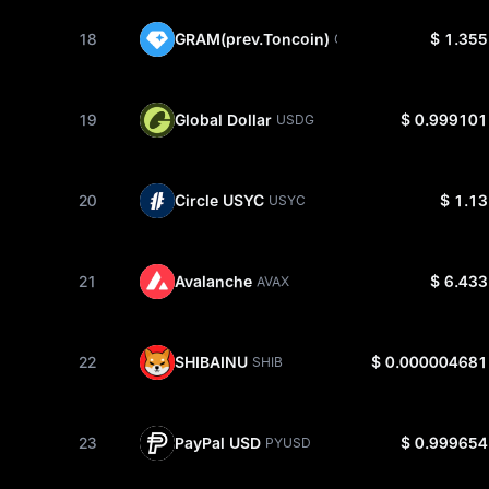
18
GRAM(prev.Toncoin)
$ 1.355
GRAM
19
Global Dollar
$ 0.999101
USDG
20
Circle USYC
$ 1.13
USYC
21
Avalanche
$ 6.433
AVAX
22
SHIBAINU
$ 0.000004681
SHIB
23
PayPal USD
$ 0.999654
PYUSD