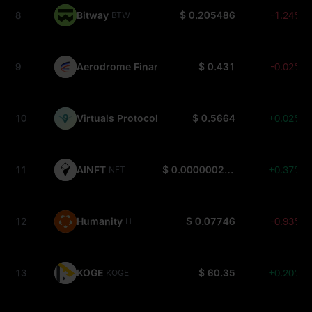
8
Bitway
$ 0.205486
-1.24%
BTW
9
Aerodrome Finance
$ 0.431
-0.02%
AERO
10
Virtuals Protocol
$ 0.5664
+0.02%
VIRTUAL
11
AINFT
$ 0.0000002723
+0.37%
NFT
12
Humanity
$ 0.07746
-0.93%
H
13
KOGE
$ 60.35
+0.20%
KOGE