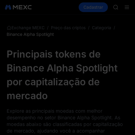
GOLD(X
Comprar cripto
Mercados
Cadastrar
Spot
Futuros
AAOI
S
SKYAI
UNITREE 
SPCX ris
/
/
/
Exchange MEXC
Preço das criptos
Categoria
GOLD(X
Binance Alpha Spotlight
AAOI
SKYAI
Principais tokens de
UNITREE 
SPCX ris
Binance Alpha Spotlight
por capitalização de
mercado
Explore as principais moedas com melhor
desempenho no setor Binance Alpha Spotlight. As
moedas abaixo são classificadas por capitalização
de mercado, ajudando você a acompanhar