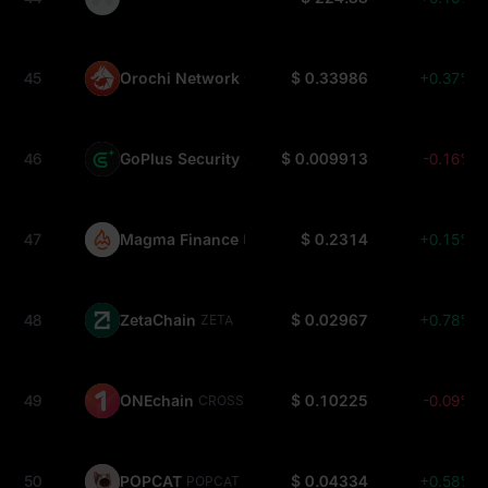
45
Orochi Network
$ 0.33986
+0.37%
ON
46
GoPlus Security
$ 0.009913
-0.16%
GPS
47
Magma Finance
$ 0.2314
+0.15%
MAGMA
48
ZetaChain
$ 0.02967
+0.78%
ZETA
49
ONEchain
$ 0.10225
-0.09%
CROSS
50
POPCAT
$ 0.04334
+0.58%
POPCAT