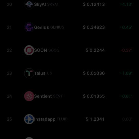
20
SkyAI
$ 0.12413
+4.13%
SKYAI
21
Genius
$ 0.34623
+0.45%
GENIUS
22
SOON
$ 0.2244
-0.37%
SOON
23
Talus
$ 0.05036
+1.89%
US
24
Sentient
$ 0.01355
+0.81%
SENT
25
Instadapp
$ 1.2341
0.00%
FLUID