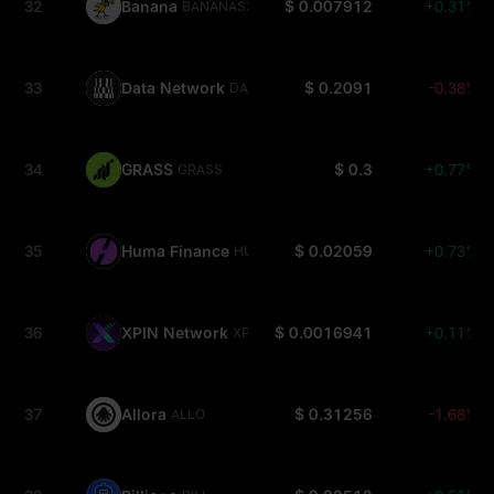
32
Banana
$ 0.007912
+0.31%
BANANAS31
33
Data Network
$ 0.2091
-0.38%
DATA
34
GRASS
$ 0.3
+0.77%
GRASS
35
Huma Finance
$ 0.02059
+0.73%
HUMA
36
XPIN Network
$ 0.0016941
+0.11%
XPIN
37
Allora
$ 0.31256
-1.68%
ALLO