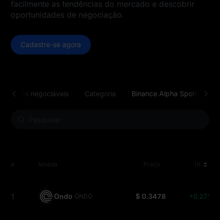
facilmente as tendências do mercado e descobrir
oportunidades de negociação.
Cadastre-se agora
tomoedas negociáveis
Categoria
Binance Alpha Spotlight
#
Moeda
Preço
1h
1
Ondo
$ 0.3478
+0.27%
ONDO