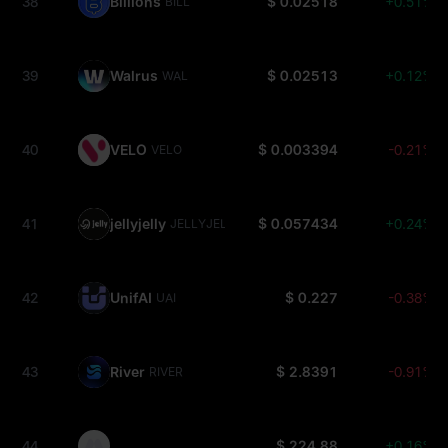
38
Billions
$ 0.02518
+0.51%
BILL
39
Walrus
$ 0.02513
+0.12%
WAL
40
VELO
$ 0.003394
-0.21%
VELO
41
jellyjelly
$ 0.057434
+0.24%
JELLYJELLY
42
UnifAI
$ 0.227
-0.38%
UAI
43
River
$ 2.8391
-0.91%
RIVER
44
$ 224.88
+0.16%