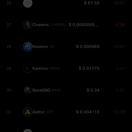
26
$ 67.56
+0.01%
27
Cheems
$ 0.0000005076
-0.39%
CHEEMS
28
Newton
$ 0.000963
+0.21%
AB
29
Kamino
$ 0.01775
0.00%
KMNO
30
RaveDAO
$ 0.34
0.00%
RAVE
31
Aethir
$ 0.004115
+2.19%
ATH