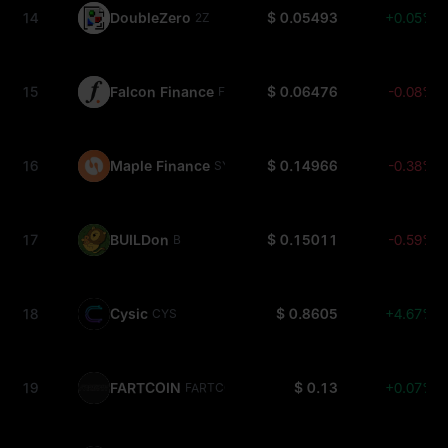
14
DoubleZero
$ 0.05493
+0.05%
2Z
15
Falcon Finance
$ 0.06476
-0.08%
FF
16
Maple Finance
$ 0.14966
-0.38%
SYRUP
17
BUILDon
$ 0.15011
-0.59%
B
18
Cysic
$ 0.8605
+4.67%
CYS
19
FARTCOIN
$ 0.13
+0.07%
FARTCOIN