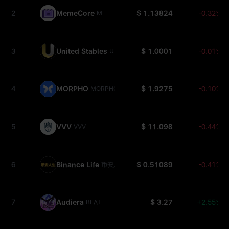
2
MemeCore
$ 1.13824
-0.32%
M
3
United Stables
$ 1.0001
-0.01%
U
4
MORPHO
$ 1.9275
-0.10%
MORPHO
5
VVV
$ 11.098
-0.44%
VVV
6
Binance Life
$ 0.51089
-0.41%
币安人生
7
Audiera
$ 3.27
+2.55%
BEAT