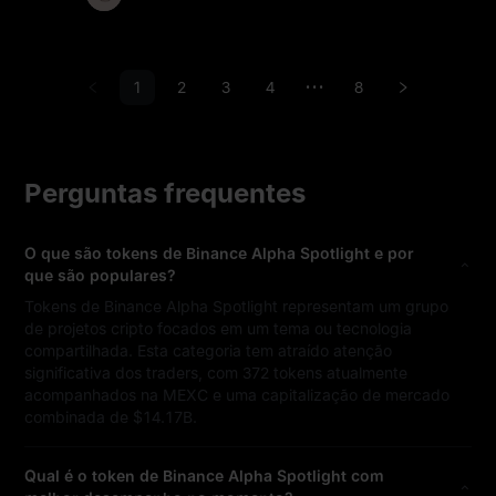
1
2
3
4
8
•••
Perguntas frequentes
O que são tokens de Binance Alpha Spotlight e por
que são populares?
Tokens de Binance Alpha Spotlight representam um grupo
de projetos cripto focados em um tema ou tecnologia
compartilhada. Esta categoria tem atraído atenção
significativa dos traders, com 372 tokens atualmente
acompanhados na MEXC e uma capitalização de mercado
combinada de $14.17B.
Qual é o token de Binance Alpha Spotlight com