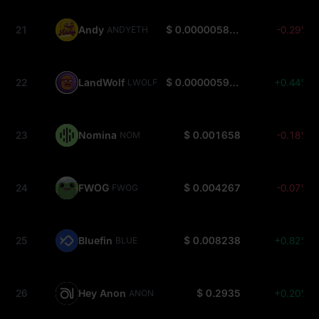
21
Andy
$ 0.000005857
-0.29%
ANDYETH
22
LandWolf
$ 0.000005924
+0.44%
LWOLF
23
Nomina
$ 0.001658
-0.18%
NOM
24
FWOG
$ 0.004267
-0.07%
FWOG
25
Bluefin
$ 0.008238
+0.82%
BLUE
26
Hey Anon
$ 0.2935
+0.20%
ANON