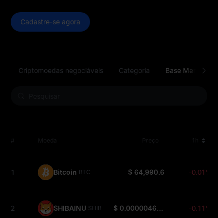
Cadastre-se agora
Criptomoedas negociáveis
Categoria
Base Meme
#
Moeda
Preço
1h
1
Bitcoin
$ 64,990.6
-0.01%
BTC
2
SHIBAINU
$ 0.000004667
-0.11%
SHIB