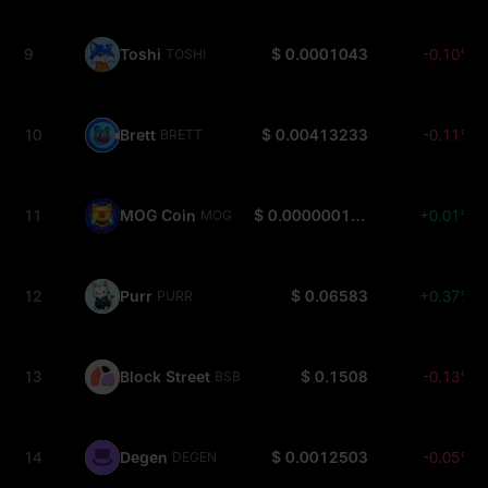
9
Toshi
$ 0.0001043
-0.10%
TOSHI
10
Brett
$ 0.00413233
-0.11%
BRETT
11
MOG Coin
$ 0.00000010116
+0.01%
MOG
12
Purr
$ 0.06583
+0.37%
PURR
13
Block Street
$ 0.1508
-0.13%
BSB
14
Degen
$ 0.0012503
-0.05%
DEGEN