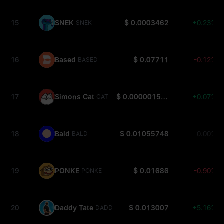
15
SNEK
$ 0.0003462
+0.23%
SNEK
16
Based
$ 0.07711
-0.12%
BASED
17
Simons Cat
$ 0.000001552
+0.07%
CAT
18
Bald
$ 0.01055748
0.00%
BALD
19
PONKE
$ 0.01686
-0.90%
PONKE
20
Daddy Tate
$ 0.013007
+5.16%
DADDY