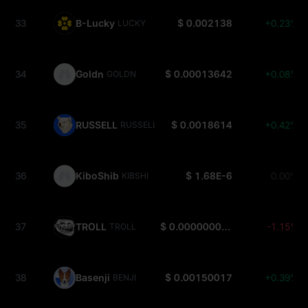
33
B-Lucky
$ 0.002138
+0.23%
LUCKY
34
Goldn
$ 0.00013642
+0.08%
GOLDN
35
RUSSELL
$ 0.0018614
+0.42%
RUSSELL
36
KiboShib
$ 1.68E-6
0.00%
KIBSHI
37
TROLL
$ 0.000000001731
-1.15%
TROLL
38
Basenji
$ 0.00150017
+0.39%
BENJI