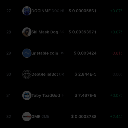
27
DOGINME
$ 0.00005861
+0.07%
DOGINME
28
Ski Mask Dog
$ 0.00353971
+0.07%
SKI
29
unstable coin
$ 0.003424
-0.81%
USDUC
30
DebtReliefBot
$ 2.844E-5
0.00%
DRB
31
Toby ToadGod
$ 7.467E-9
+0.07%
TOBY
32
GME
$ 0.0003788
+2.44%
GME