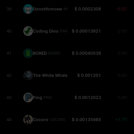
39
Donotfomoew
$ 0.0002308
-0.52%
MOEW
40
Coding Dino
$ 0.00013921
0.00%
DINO
41
BORED
$ 0.00040539
0.00%
BORED
42
The White Whale
$ 0.001201
0.00%
WHITEWHALE
43
Ping
$ 0.0012023
0.00%
PING
44
Cocoro
$ 0.00135985
+1.71%
COCORO