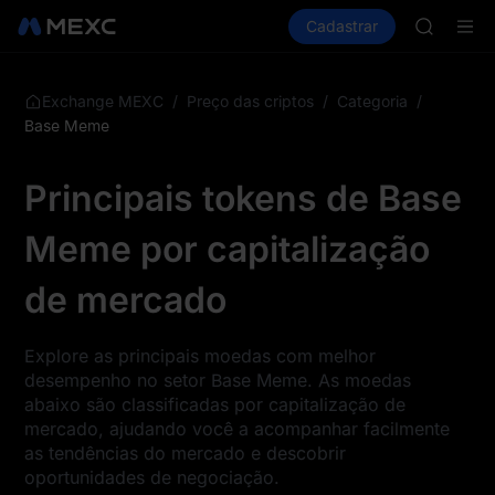
GOLD(X
Comprar cripto
Mercados
Cadastrar
Spot
Futuros
AAOI
S
SKYAI
UNITREE 
SPCX ris
/
/
/
Exchange MEXC
Preço das criptos
Categoria
GOLD(X
Base Meme
AAOI
SKYAI
Principais tokens de Base
UNITREE 
SPCX ris
Meme por capitalização
de mercado
Explore as principais moedas com melhor
desempenho no setor Base Meme. As moedas
abaixo são classificadas por capitalização de
mercado, ajudando você a acompanhar facilmente
as tendências do mercado e descobrir
oportunidades de negociação.