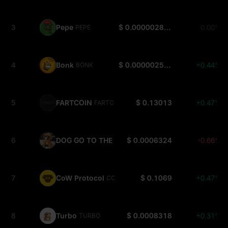
3
Pepe
$ 0.000002875
0.00%
PEPE
4
Bonk
$ 0.000002535
+0.44%
BONK
5
FARTCOIN
$ 0.13013
+0.47%
FARTCOIN
6
DOG GO TO THE MOON
$ 0.0006324
-0.66%
DOG
7
CoW Protocol
$ 0.1069
+0.47%
COW
8
Turbo
$ 0.0008318
+0.31%
TURBO