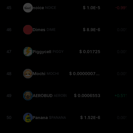
45
noice
$ 1.0E-5
-0.99%
NOICE
46
Dimes
$ 8.9E-6
0.00%
DIME
47
Piggycell
$ 0.01725
0.00%
PIGGY
48
Mochi
$ 0.0000007379
0.00%
MOCHI
49
AEROBUD
$ 0.0006553
+0.51%
AEROBUD
50
Panana
$ 1.52E-6
0.00%
$PANANA