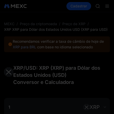
BMT
Comprar cripto
Mercados
Cadastrar
Spot
Futuros
MUBARA
S
UNITREE 
TUT
BMT
MEXC
/
Preço da criptomoeda
/
Preço de XRP
/
MUBARA
XRP XRP para Dólar dos Estados Unidos USD (XRP para USD)
UNITREE 
Recomendamos verificar a taxa de câmbio de hoje de
XRP para BRL
com base no idioma selecionado
XRP/USD: XRP (XRP) para Dólar dos
Estados Unidos (USD)
Conversor e Calculadora
XRP