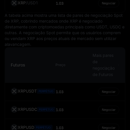
de juros, estabilidade política e desempenho econômico.
XRP
/
USD1
1.03
Negociar
No entanto, o status do USD como moeda de reserva
A tabela acima mostra uma lista de pares de negociação Spot
geralmente oferece um certo grau de proteção contra
de XRP, cobrindo mercados onde XRP é negociado
essas flutuações.
diretamente com criptomoedas principais como USDT, USDC e
Em conclusão, o USD é mais do que apenas a moeda
outras. A negociação Spot permite que os usuários comprem
nacional dos Estados Unidos. Ele é um elemento central
ou vendam XRP aos preços atuais de mercado sem utilizar
alavancagem.
do sistema financeiro global, influenciando o comércio
internacional, a precificação de commodities e até a
Mais pares
economia digital. É um símbolo de estabilidade e força
de
econômica, frequentemente servindo como referência
Futuros
Preço
negociação
pela qual outras moedas são comparadas.
de Futuros
XRPUSDT
PERPÉTUO
1.03
Negociar
XRPUSDC
1.03
PERPÉTUO
Negociar
XRPUSD
1.03
PERPÉTUO
Negociar