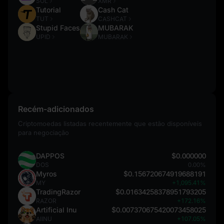
SOL
XMR
Tutorial
Cash Cat
TUT
CASHCAT
Stupid Faces
MUBARAK
UPID
MUBARAK
Recém-adicionados
Criptomoedas listadas recentemente que estão disponíveis
para negociação
DAPPOS
$0.000000
DOS
0.00%
Myros
$0.156720674919688191
MY
+1,095.41%
TradingRazor
$0.01634258378951793205
RAZOR
+172.16%
Artificial Inu
$0.007370675420073458025
AIINU
+107.05%