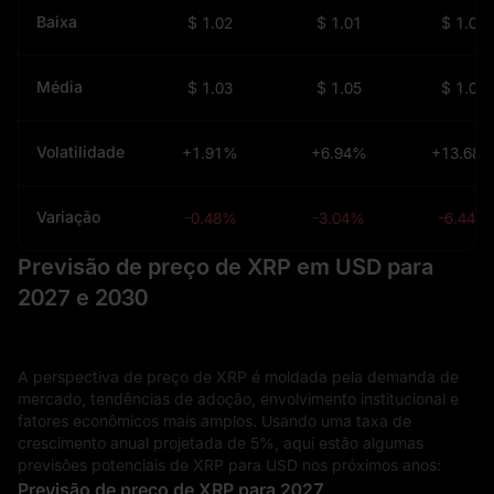
Baixa
$ 1.02
$ 1.01
$ 1.01
Média
$ 1.03
$ 1.05
$ 1.08
Volatilidade
+1.91%
+6.94%
+13.68
Variação
-0.48%
-3.04%
-6.44%
Previsão de preço de XRP em USD para
2027 e 2030
A perspectiva de preço de XRP é moldada pela demanda de
mercado, tendências de adoção, envolvimento institucional e
fatores econômicos mais amplos. Usando uma taxa de
crescimento anual projetada de 5%, aqui estão algumas
previsões potenciais de XRP para USD nos próximos anos:
Previsão de preço de XRP para 2027