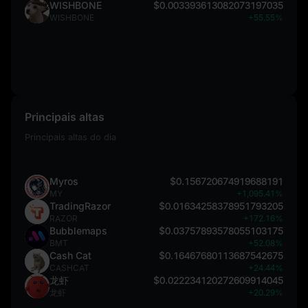
WISHBONE
$0.003393613082073197035
WISHBONE
+55.55%
Principais altas
Principais altas do dia
Myros
$0.156720674919688191
MY
+1,095.41%
TradingRazor
$0.01634258378951793205
RAZOR
+172.16%
Bubblemaps
$0.03757893578055103175
BMT
+52.08%
Cash Cat
$0.16467680113687542675
CASHCAT
+24.44%
龙虾
$0.022234120272609914045
龙虾
+20.29%