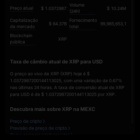
Volume
Preço atual
$ 1.0372987200144113025
$ 10.24M
(24h)
Capitalização
Fornecimento
$ 64.37B
99,985,653,167
de mercado
total
Blockchain
XRP
pública
Taxa de câmbio atual de XRP para USD
O preço ao vivo de XRP (XRP) hoje é
$
1.0372987200144113025
, com uma variação de
0.67%
nas últimas 24 horas. A taxa de conversão atual de XRP
para USD é de
$ 1.0372987200144113025
por XRP.
Descubra mais sobre XRP na MEXC
Preço de cripto
Previsão de preço de cripto
Como comprar criptomoedas