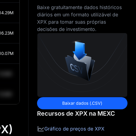
Baixe gratuitamente dados históricos
14.29M
diários em um formato utilizável de
XPX para tomar suas próprias
decisões de investimento.
16.23M
10.07M
10.84K
10.84K
Baixar dados (.CSV)
Recursos de XPX na MEXC
PX)
Gráfico de preços de XPX