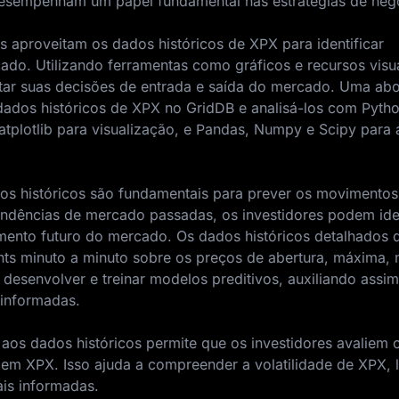
desempenham um papel fundamental nas estratégias de neg
es aproveitam os dados históricos de XPX para identificar
do. Utilizando ferramentas como gráficos e recursos visua
ntar suas decisões de entrada e saída do mercado. Uma a
dados históricos de XPX no GridDB e analisá-los com Pytho
atplotlib para visualização, e Pandas, Numpy e Scipy para 
dos históricos são fundamentais para prever os movimentos
ndências de mercado passadas, os investidores podem iden
ento futuro do mercado. Os dados históricos detalhados
ts minuto a minuto sobre os preços de abertura, máxima, 
 desenvolver e treinar modelos preditivos, auxiliando assi
 informadas.
 aos dados históricos permite que os investidores avaliem o
 em XPX. Isso ajuda a compreender a volatilidade de XPX,
ais informadas.