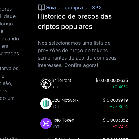
Guia de compra de XPX
dores
Histórico de preços das
lidade.
 longo
criptos populares
de
stacando
Nós selecionamos uma lista de
o em
previsões de preço de tokens
sentadas
semelhantes de acordo com seus
interesses. Confira agora!
tervalos:
 e
BitTorrent
$
0.0000002635
cisão,
+0.49%
BTT
dos
ndo um
U2U Network
$
0.0003919
+27.86%
U2U
Holo Token
$
0.0003352
-0.74%
HOT