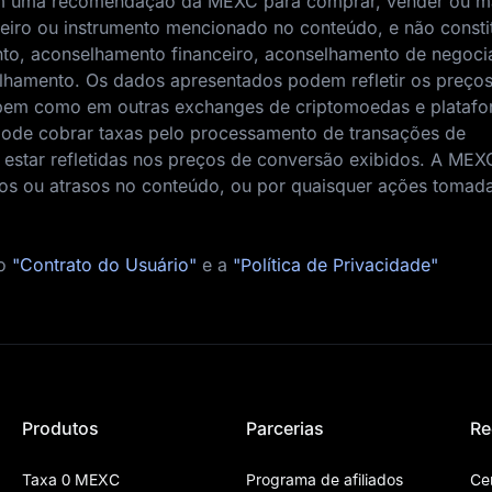
nem uma recomendação da MEXC para comprar, vender ou m
nceiro ou instrumento mencionado no conteúdo, e não consti
to, aconselhamento financeiro, aconselhamento de negoci
elhamento. Os dados apresentados podem refletir os preço
bem como em outras exchanges de criptomoedas e platafo
de cobrar taxas pelo processamento de transações de
star refletidas nos preços de conversão exibidos. A MEX
ros ou atrasos no conteúdo, ou por quaisquer ações toma
 o
"Contrato do Usuário"
e a
"Política de Privacidade"
Produtos
Parcerias
Re
Taxa 0 MEXC
Programa de afiliados
Ce