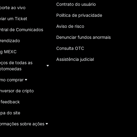
Contrato do usuário
porte ao vivo
Política de privacidade
viar um Ticket
Aviso de risco
ntral de Comunicados
Denunciar fundos anormais
rendizado
Consulta OTC
og MEXC
Assistência judicial
eços de todas as
iptomoedas
mo comprar
nversor de cripto
 feedback
pa do site
formações sobre ações