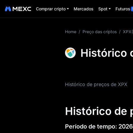
Comprar cripto
Mercados
Spot
Futuros
Mais sobre XPX
Home
/
Preço das criptos
/
XPX(
Informações sobre
Histórico
preços de XPX
O que é XPX
Tokenomics de XPX
Histórico de preços de XPX
Previsão de preço
de XPX
Histórico de
Histórico de preço
de XPX
Período de tempo
:
2026
Guia de compra de