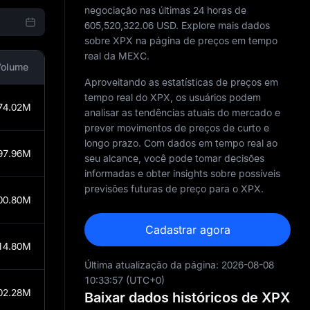
negociação nas últimas 24 horas de
605,520,322.06
USD. Explore mais dados
sobre XPX na página de preços em tempo
real da MEXC.
Volume
Aproveitando as estatísticas de preços em
tempo real do XPX, os usuários podem
74.02M
analisar as tendências atuais do mercado e
prever movimentos de preços de curto e
longo prazo. Com dados em tempo real ao
97.96M
seu alcance, você pode tomar decisões
informadas e obter insights sobre possíveis
previsões futuras de preço para o XPX.
00.80M
Cadastrar agora
14.80M
Última atualização da página:
2026-08-08
10:33:57
(UTC+0)
02.28M
Baixar dados históricos de XPX