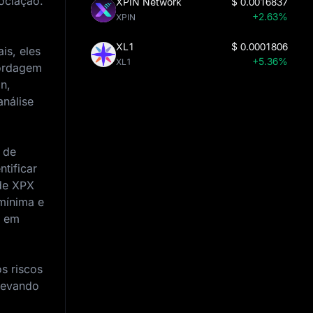
ociação.
XPIN Network
$
0.0016837
+2.63%
XPIN
XL1
$
0.0001806
is, eles
+5.36%
XL1
bordagem
n,
análise
 de
tificar
 de XPX
mínima e
m em
s riscos
 levando