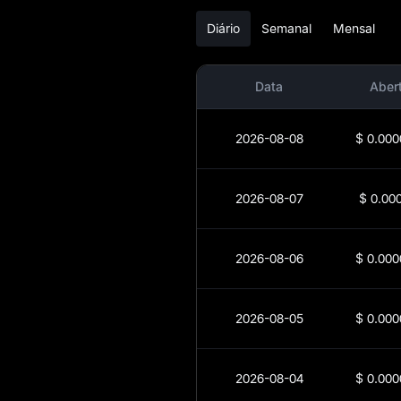
XPX
Diário
Semanal
Mensal
Conversor de XPX
para moeda Fiat
Data
Aber
Spot XPX
2026-08-08
$
0.000
Pré-mercado
Ganhos
2026-08-07
$
0.00
Airdrop+
2026-08-06
$
0.000
Notícias
Blog
2026-08-05
$
0.000
Aprendizado
2026-08-04
$
0.000