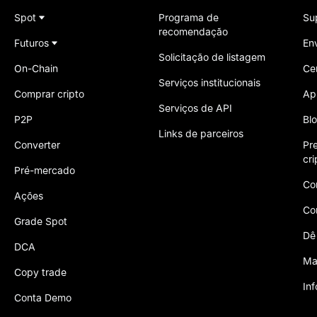
Spot
Programa de
Su
recomendação
Futuros
En
Solicitação de listagem
On-Chain
Ce
Serviços institucionais
Comprar cripto
Ap
Serviços de API
P2P
Bl
Links de parceiros
Converter
Pr
cr
Pré-mercado
Co
Ações
Co
Grade Spot
Dê
DCA
Ma
Copy trade
In
Conta Demo