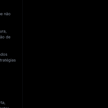
ue não
ura,
ção de
ados
tratégias
ta,