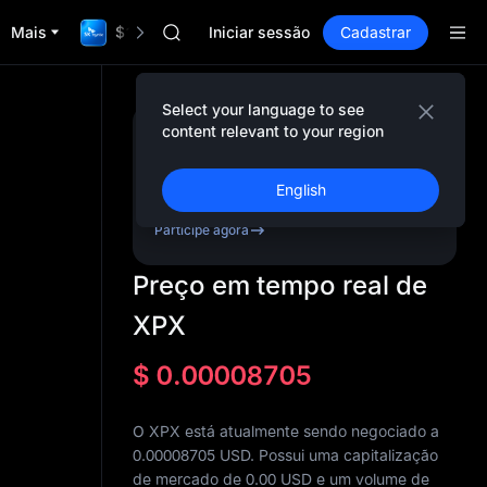
GOLD(XAU)
Mais
$1,000,000 TradFi Gala
AAOI
Iniciar sessão
Cadastrar
SKYAI
UNITREE STAR Market Subscription on Aug
SPCX rises despite lock-up expiry
Select your language to see
GOLD(XAU)
content relevant to your region
Cadastre-se e receba
AAOI
até
10,000
USDT
em
SKYAI
bônus
English
UNITREE STAR Market Subscription on Aug
SPCX rises despite lock-up expiry
Participe agora
Preço em tempo real de
XPX
$
0.00008705
O XPX está atualmente sendo negociado a
0.00008705 USD. Possui uma capitalização
de mercado de
0.00
USD e um volume de