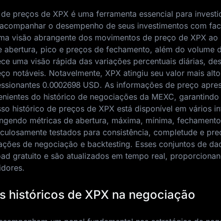
 de preços de XPX é uma ferramenta essencial para investi
 acompanhar o desempenho de seus investimentos com faci
uma visão abrangente dos movimentos de preço de XPX ao
de abertura, pico e preços de fechamento, além do volume 
ce uma visão rápida das variações percentuais diárias, de
ço notáveis. Notavelmente, XPX atingiu seu valor mais alt
essionantes
0.0002698 USD
. As informações de preço apre
enientes do histórico de negociações da MEXC, garantindo
sso histórico de preços de XPX está disponível em vários in
angendo métricas de abertura, máxima, mínima, fechamento
culosamente testados para consistência, completude e pre
lações de negociação e backtesting. Esses conjuntos de da
oad gratuito e são atualizados em tempo real, proporciona
idores.
s históricos de XPX na negociação