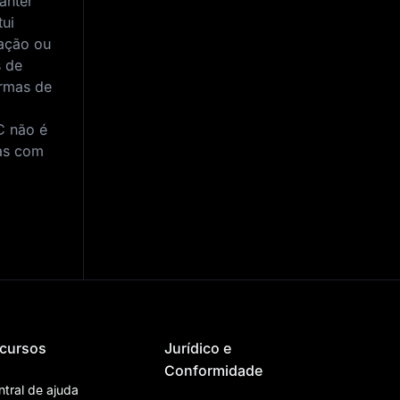
anter
tui
ação ou
s de
rmas de
C não é
das com
cursos
Jurídico e
Conformidade
ntral de ajuda