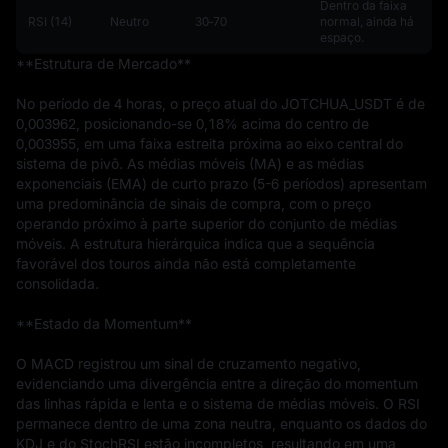
Dentro da faixa
RSI (14)
Neutro
30‑70
normal, ainda há
espaço.
**Estrutura de Mercado**

No período de 4 horas, o preço atual do JOTCHUA_USDT é de 
0,003962, posicionando-se 0,18% acima do centro de 
0,003955, em uma faixa estreita próxima ao eixo central do 
sistema de pivô. As médias móveis (MA) e as médias 
exponenciais (EMA) de curto prazo (5-6 períodos) apresentam 
uma predominância de sinais de compra, com o preço 
operando próximo à parte superior do conjunto de médias 
móveis. A estrutura hierárquica indica que a sequência 
favorável dos touros ainda não está completamente 
consolidada.

**Estado da Momentum**

O MACD registrou um sinal de cruzamento negativo, 
evidenciando uma divergência entre a direção do momentum 
das linhas rápida e lenta e o sistema de médias móveis. O RSI 
permanece dentro de uma zona neutra, enquanto os dados do 
KDJ e do StochRSI estão incompletos, resultando em uma 