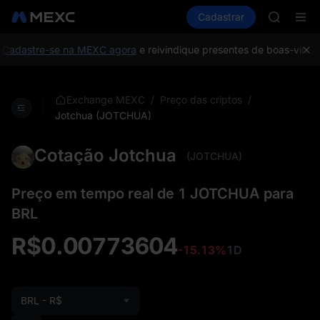
LLY
Comprar cripto
Mercados
Cadastrar
Spot
Futuros
BLESS
P
HEI
CYS
adastre-se na MEXC agora
e reivindique presentes de boas-vindas 
SHOP
LLY
BLESS
/
/
Exchange MEXC
Preço das criptos
HEI
Jotchua (JOTCHUA)
CYS
Cotação Jotchua
(JOTCHUA)
Preço em tempo real de 1 JOTCHUA para
BRL
R$0.00773604
-15.13%
1D
BRL - R$