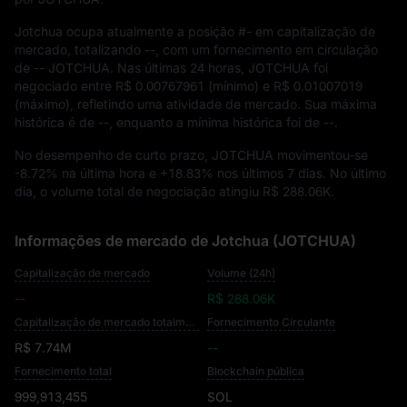
Jotchua ocupa atualmente a posição
#-
em capitalização de
mercado, totalizando
--
, com um fornecimento em circulação
de
-- JOTCHUA
. Nas últimas 24 horas, JOTCHUA foi
negociado entre
R$ 0.00767961
(mínimo) e
R$ 0.01007019
(máximo), refletindo uma atividade de mercado. Sua máxima
histórica é de
--
, enquanto a mínima histórica foi de
--
.
No desempenho de curto prazo, JOTCHUA movimentou-se
-8.72%
na última hora e
+18.83%
nos últimos 7 dias. No último
dia, o volume total de negociação atingiu
R$ 288.06K
.
Informações de mercado de Jotchua (JOTCHUA)
Capitalização de mercado
Volume (24h)
--
R$ 288.06K
Capitalização de mercado totalmente diluída
Fornecimento Circulante
R$ 7.74M
--
Fornecimento total
Blockchain pública
999,913,455
SOL