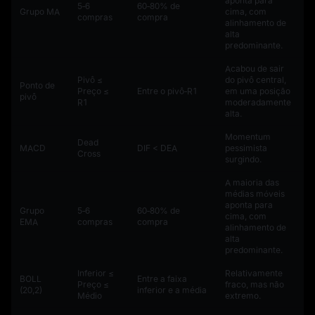
aponta para
5‑6
60‑80% de
Grupo MA
cima, com
compras
compra
alinhamento de
alta
predominante.
Acabou de sair
Pivô ≤
do pivô central,
Ponto de
Preço ≤
Entre o pivô‑R1
em uma posição
pivô
R1
moderadamente
alta.
Momentum
Dead
MACD
DIF < DEA
pessimista
Cross
surgindo.
A maioria das
médias móveis
aponta para
Grupo
5‑6
60‑80% de
cima, com
EMA
compras
compra
alinhamento de
alta
predominante.
Inferior ≤
Relativamente
BOLL
Entre a faixa
Preço ≤
fraco, mas não
(20,2)
inferior e a média
Médio
extremo.