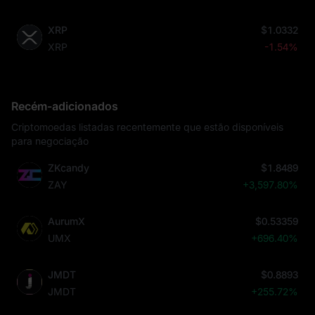
XRP
$1.0332
XRP
-1.54%
Recém-adicionados
Criptomoedas listadas recentemente que estão disponíveis
para negociação
ZKcandy
$1.8489
ZAY
+3,597.80%
AurumX
$0.53359
UMX
+696.40%
JMDT
$0.8893
JMDT
+255.72%