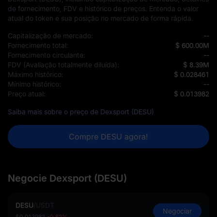
de fornecimento, FDV e histórico de preços. Entenda o valor
atual do token e sua posição no mercado de forma rápida.
Capitalização de mercado:
--
Fornecimento total:
$ 600.00M
Fornecimento circulante:
--
FDV (Avaliação totalmente diluída):
$ 8.39M
Máximo histórico:
$ 0.028461
Mínimo histórico:
--
Preço atual:
$ 0.013982
Saiba mais sobre o preço de Dexsport (DESU)
Compre DESU agora!
Negocie Dexsport (DESU)
DESU
/
USDT
Negociar
$0.013982
-0.82%