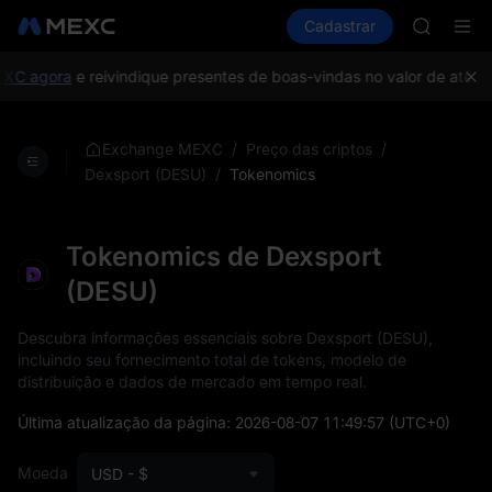
ACE
Comprar cripto
Mercados
Cadastrar
Spot
Futuros
HFT
U
SPCX
UNITREE
XC agora
e reivindique presentes de boas-vindas no valor de até 10
Unitree 
UNITREE 
SPCX ris
/
/
Exchange MEXC
Preço das criptos
SKYAI
/
Tokenomics
Dexsport (DESU)
ACE
HFT
SPCX
Tokenomics de Dexsport
UNITREE
(DESU)
Unitree 
UNITREE 
Descubra informações essenciais sobre Dexsport (DESU),
SPCX ris
incluindo seu fornecimento total de tokens, modelo de
distribuição e dados de mercado em tempo real.
Última atualização da página:
2026-08-07 11:49:57
(UTC+0)
Moeda
USD - $