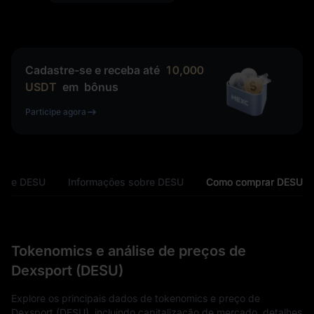
Cadastre-se e receba até
10,000
USDT
em
bônus
Participe agora
s de DESU
Informações sobre DESU
Como comprar DESU
Tokenomics e análise de preços de
Dexsport (DESU)
Explore os principais dados de tokenomics e preço de
Dexsport (DESU), incluindo capitalização de mercado, detalhes