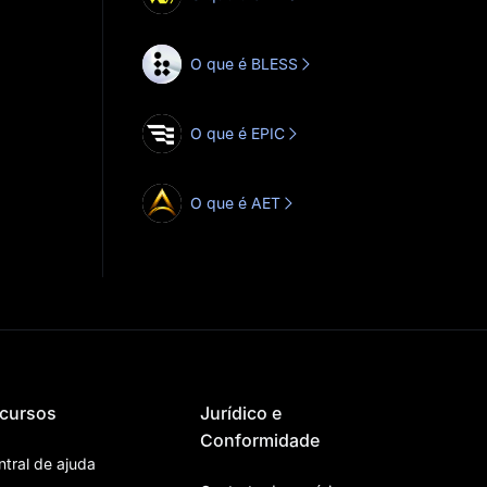
O que é BLESS
O que é EPIC
O que é AET
cursos
Jurídico e
Conformidade
ntral de ajuda