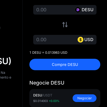
DESU
U
USD
1 DESU = 0.013983 USD
SU)
Compre DESU
. Na
mento e
Negocie DESU
DESU
/
USDT
Negociar
$0.014003
+0.03%