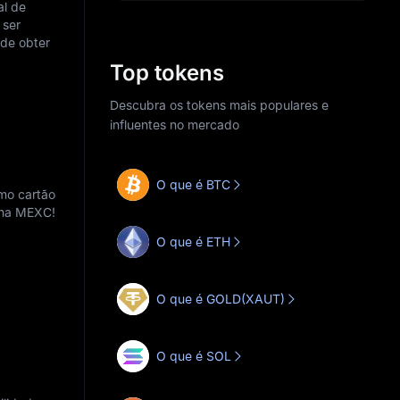
al de
 ser
 de obter
Top tokens
Descubra os tokens mais populares e
influentes no mercado
O que é BTC
mo cartão
s na MEXC!
O que é ETH
O que é GOLD(XAUT)
O que é SOL