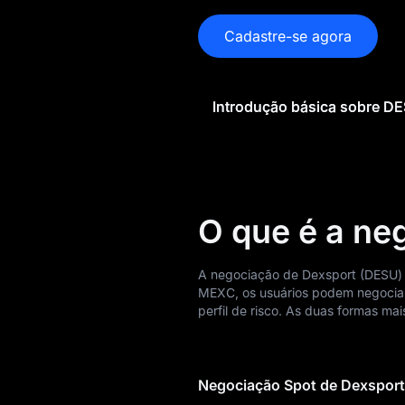
Previsão de preço
Cadastre-se agora
de DESU
Histórico de preço
de DESU
Introdução básica sobre D
Guia de compra de
DESU
Conversor de DESU
para moeda Fiat
O que é a ne
Spot DESU
A negociação de Dexsport (DESU) 
MEXC, os usuários podem negociar
Pré-mercado
perfil de risco. As duas formas m
Ganhos
Airdrop+
Negociação Spot de Dexspor