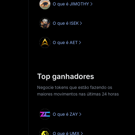
O que é JIMOTHY
O que é ISEK
O que é AET
Top ganhadores
Negocie tokens que estão fazendo os
maiores movimentos nas últimas 24 horas
O que é ZAY
O que é UMX