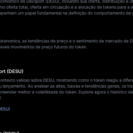
onômico de Dexsport (DESU), incluindo sua oferta, distribuição e ut
o oferta total, oferta em circulação e a alocação de tokens para a 
mpenham um papel fundamental na definição do comportamento de
 tokenomics, as tendências de preço e o sentimento de mercado de
ssíveis movimentos de preço futuros do token.
ort (DESU)
contexto valioso sobre DESU, mostrando como o token reagiu a difer
ançamento. Ao analisar as altas, baixas e tendências gerais, os tr
eender melhor a volatilidade do token. Explore agora o histórico de
!
DESU)