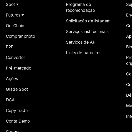
Spot
Programa de
Su
recomendação
Futuros
En
Solicitação de listagem
On-Chain
Ce
Serviços institucionais
Comprar cripto
Ap
Serviços de API
P2P
Bl
Links de parceiros
Converter
Pr
cr
Pré-mercado
Co
Ações
Co
Grade Spot
Dê
DCA
Ma
Copy trade
In
Conta Demo
Ganhos