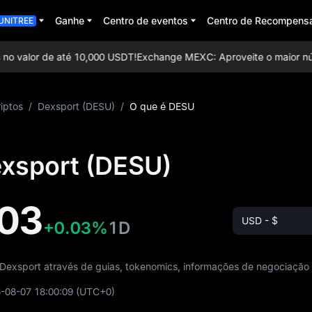
Ganhe
Centro de eventos
Centro de Recompens
UNITREE
o valor de até 10,000 USDT!
Exchange MEXC: Aproveite o maior númer
iptos
/
Dexsport (DESU)
/
O que é DESU
exsport (DESU)
03
USD - $
+0.03%
1D
Dexsport através de guias, tokenomics, informações de negociação 
-08-07 18:00:09
(UTC+0)