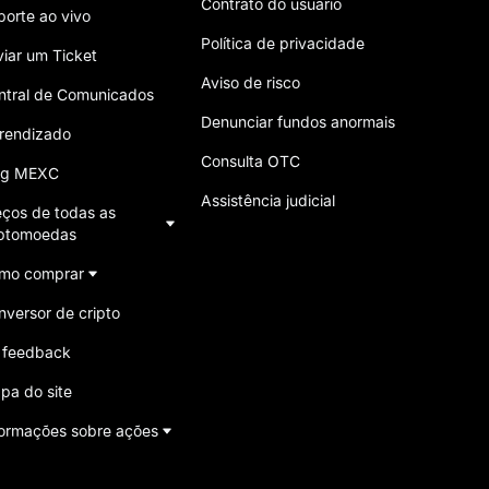
Contrato do usuário
porte ao vivo
Política de privacidade
viar um Ticket
Aviso de risco
ntral de Comunicados
Denunciar fundos anormais
rendizado
Consulta OTC
og MEXC
Assistência judicial
eços de todas as
iptomoedas
mo comprar
nversor de cripto
 feedback
pa do site
formações sobre ações