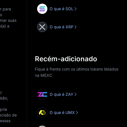
O que é SOL
r para
as
rmar suas
(a) a
O que é XRP
Recém-adicionado
Fique à frente com os últimos tokens listados
na MEXC
o
O que é ZAY
isão,
pria
O que é UMX
ecisão de
nessas