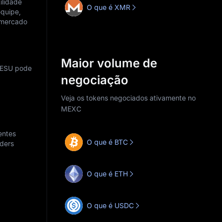
ilidade
O que é XMR
equipe,
 mercado
Maior volume de
 DESU pode
negociação
Veja os tokens negociados ativamente no
MEXC
entes
O que é BTC
aders
O que é ETH
O que é USDC