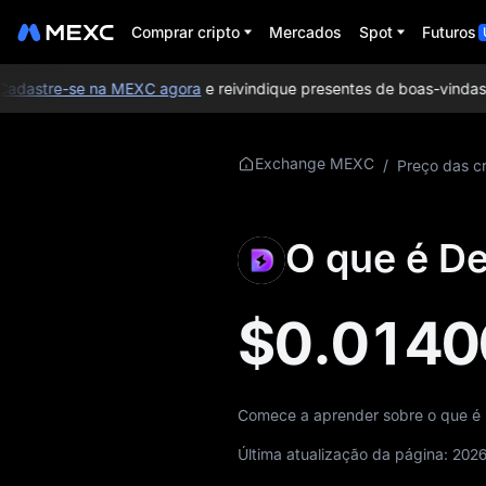
Comprar cripto
Mercados
Spot
Futuros
dastre-se na MEXC agora
e reivindique presentes de boas-vindas n
Mais sobre DESU
Exchange MEXC
/
Preço das cr
Informações sobre
preços de DESU
O que é D
O que é DESU
$0.0140
Whitepaper de
DESU
Site oficial do DESU
Comece a aprender sobre o que é 
Tokenomics de
Última atualização da página:
2026
DESU