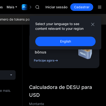
AAOI
as
Mais
$1,000,000 TradFi Gala
SKYAI
Iniciar sessão
Cadastrar
UNITREE STAR Market Subscription on Aug
SPCX rises despite lock-up expiry
o de tokens populares, airdrops diários, as menores taxas de neg
GOLD(XAU)
Select your language to see
AAOI
content relevant to your region
SKYAI
UNITREE STAR Market Subscription on Aug
Cadastre-se e receba
English
SPCX rises despite lock-up expiry
até
10,000
USDT
em
bônus
Participe agora
Calculadora de DESU para
e mais.
USD
Montante