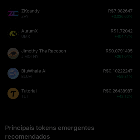
ZKcandy
R$7.982647
ZAY
+3,036.60%
AurumX
R$1.72042
UMX
+404.47%
Jimothy The Raccoon
R$0.0791495
JIMOTHY
+261.04%
BluWhale AI
R$0.10222247
BLUAI
+59.31%
Tutorial
R$0.26438987
TUT
+42.12%
Principais tokens emergentes
recomendados