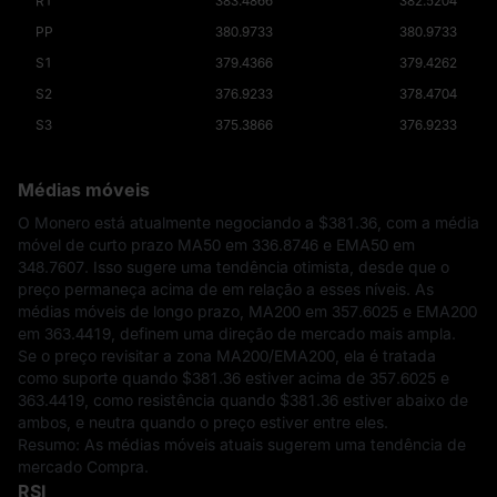
R1
383.4866
382.5204
PP
380.9733
380.9733
S1
379.4366
379.4262
S2
376.9233
378.4704
S3
375.3866
376.9233
Médias móveis
O Monero está atualmente negociando a
$381.36
, com a média
móvel de curto prazo MA50 em 336.8746 e EMA50 em
348.7607. Isso sugere uma tendência otimista, desde que o
preço permaneça acima de em relação a esses níveis. As
médias móveis de longo prazo, MA200 em 357.6025 e EMA200
em 363.4419, definem uma direção de mercado mais ampla.
Se o preço revisitar a zona MA200/EMA200, ela é tratada
como suporte quando
$381.36
estiver acima de 357.6025 e
363.4419, como resistência quando
$381.36
estiver abaixo de
ambos, e neutra quando o preço estiver entre eles.
Resumo: As médias móveis atuais sugerem uma tendência de
mercado Compra.
RSI