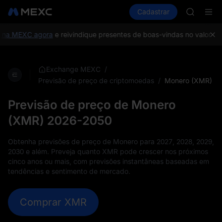
GOLD(X
Comprar cripto
Mercados
Cadastrar
Spot
Futuros
AAOI
S
SKYAI
UNITREE 
a MEXC agora
e reivindique presentes de boas-vindas no valor de a
SPCX ris
GOLD(X
AAOI
/
Exchange MEXC
SKYAI
/
Monero (XMR)
Previsão de preço de criptomoedas
UNITREE 
SPCX ris
Previsão de preço de Monero
(XMR) 2026-2050
Obtenha previsões de preço de Monero para 2027, 2028, 2029,
2030 e além. Preveja quanto XMR pode crescer nos próximos
cinco anos ou mais, com previsões instantâneas baseadas em
tendências e sentimento de mercado.
Comprar XMR