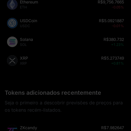
Ethereum
R$9,756.7665
ETH
-0.05%
USDCoin
R$5.0921887
USDC
-0.01%
Solana
R$380.732
SOL
+1.23%
XRP
R$5.273749
XRP
+0.81%
Tokens adicionados recentemente
Seja o primeiro a descobrir previsões de preços para
os tokens recém-listados.
ZKcandy
R$7.982647