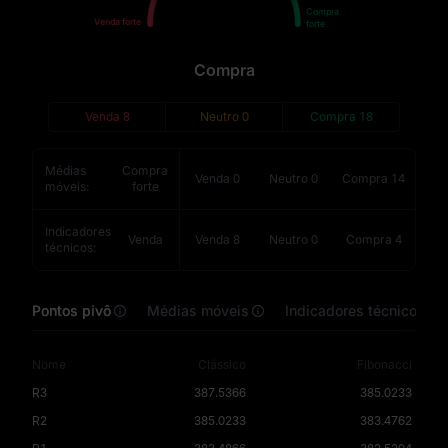
Compra
Venda forte
forte
Compra
Venda
8
Neutro
0
Compra
18
Médias
Compra
Venda
0
Neutro
0
Compra
14
móveis
:
forte
Indicadores
Venda
Venda
8
Neutro
0
Compra
4
técnicos
:
Pontos pivô
Médias móveis
Indicadores técnicos
Nome
Clássico
Fibonacci
R3
387.5366
385.0233
R2
385.0233
383.4762