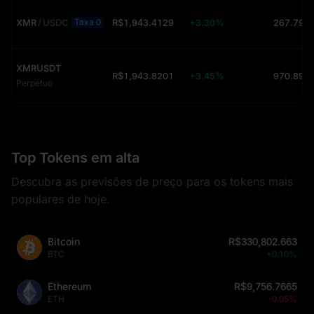
XMR
/
USDC
R$1,943.4129
+3.30%
267.79 (
Taxa 0
XMRUSDT
R$1,943.8201
+3.45%
Perpétuo
Top Tokens em alta
Descubra as previsões de preço para os tokens mais
populares de hoje.
Bitcoin
R$330,802.663
BTC
+0.10%
Ethereum
R$9,756.7665
ETH
-0.05%