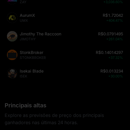
ZAY
+3,036.60%
AurumX
R$1.72042
UMX
+404.47%
Jimothy The Raccoon
R$0.0791495
JIMOTHY
+261.04%
StonkBroker
R$0.14014297
STONKBROKER
+37.32%
Isekai Blade
R$0.013234
ISEK
+30.00%
Principais altas
Explore as previsões de preço dos principais
ganhadores nas últimas 24 horas.