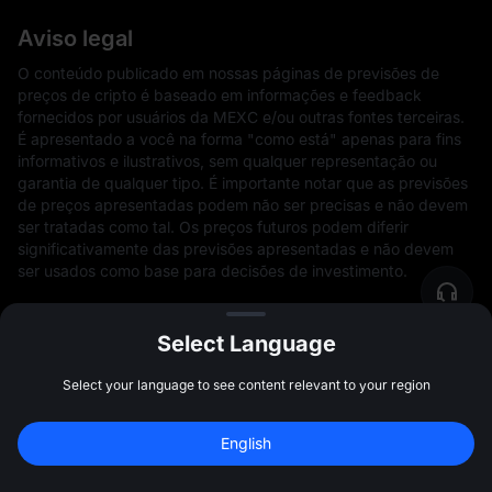
Aviso legal
O conteúdo publicado em nossas páginas de previsões de
preços de cripto é baseado em informações e feedback
fornecidos por usuários da MEXC e/ou outras fontes terceiras.
É apresentado a você na forma "como está" apenas para fins
informativos e ilustrativos, sem qualquer representação ou
garantia de qualquer tipo. É importante notar que as previsões
de preços apresentadas podem não ser precisas e não devem
ser tratadas como tal. Os preços futuros podem diferir
significativamente das previsões apresentadas e não devem
ser usados como base para decisões de investimento.
Além disso, este conteúdo não deve ser interpretado como
aconselhamento financeiro, nem tem a intenção de recomendar
Select Language
a compra de qualquer produto ou serviço específico. A MEXC
não será responsável por qualquer perda que você possa
Select your language to see content relevant to your region
incorrer como resultado da referência, uso e/ou dependência
de qualquer conteúdo publicado em nossas páginas de
previsão de preços de criptomoedas. É essencial estar ciente
English
de que os preços de ativos digitais estão sujeitos a alto risco
de mercado e volatilidade de preços. O valor do seu