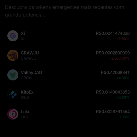
Descubra os tokens emergentes mais recentes com
grande potencial.
Xi
R$0.0041474338
XI
-2.80%
CRAWJU
R$0.0002800009
CRAWJU
-2,060.00%
ValleyDAO
R$0.42068341
GROW
+4.00%
KiloEx
R$0.0149043853
KILO
+0.80%
Lokr
R$0.0028761554
LKR
0.00%