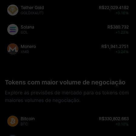
Tether Gold
R$22,029.4182
GOLD(XAUT)
+0.16%
Solana
R$380.732
SOL
+1.23%
Monero
R$1,941.2751
XMR
+3.24%
Tokens com maior volume de negociação
Explore as previsões de mercado para os tokens com
maiores volumes de negociação.
Bitcoin
R$330,802.663
BTC
+0.10%