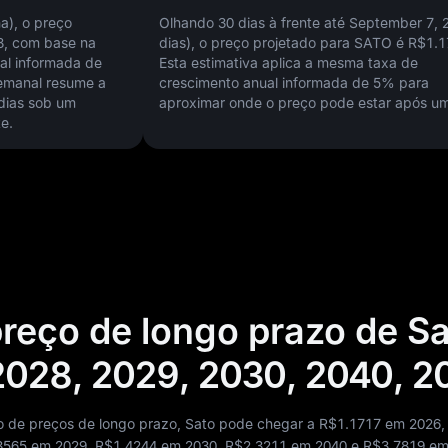
a), o preço
Olhando 30 dias à frente até September 7, 
8
, com base na
dias), o preço projetado para SATO é
R$1.1
al informada de
Esta estimativa aplica a mesma taxa de
semanal resume a
crescimento anual informada de
5%
para
dias sob um
aproximar onde o preço pode estar após u
e.
preço de longo prazo de Sa
2028, 2029, 2030, 2040, 2
 de preços de longo prazo, Sato pode chegar a
R$1.1717
em 2026
3565
em 2029,
R$1.4244
em 2030,
R$2.3211
em 2040 e
R$3.7819
em