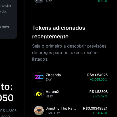
XRP
+0.53%
2026(30
765
.
m mês.
Tokens adicionados
recentemente
Seja o primeiro a descobrir previsões
de preços para os tokens recém-
listados.
ZKcandy
R$8.054925
ZAY
+3,065.00%
to:
AurumX
R$1.58808
050
UMX
+365.67%
Jimothy The Raccoon
R$0.09349821
,
R$1.2303
JIMOTHY
+326.49%
 2050.