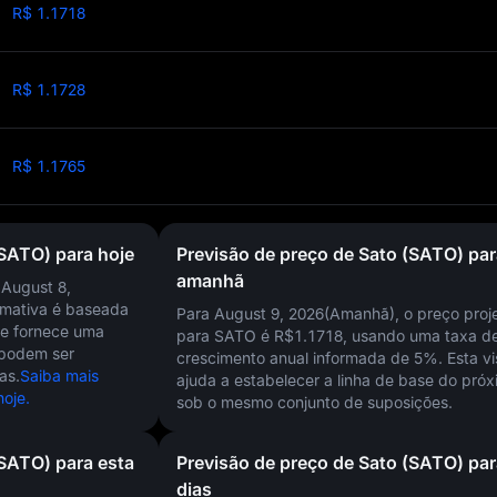
R$ 1.1718
)
R$ 1.1728
R$ 1.1765
(SATO) para hoje
Previsão de preço de Sato (SATO) par
amanhã
m
August 8,
timativa é baseada
Para August 9, 2026(Amanhã), o preço proj
 e fornece uma
para SATO é
R$1.1718
, usando uma taxa d
 podem ser
crescimento anual informada de
5%
. Esta v
as.
Saiba mais
ajuda a estabelecer a linha de base do próx
oje.
sob o mesmo conjunto de suposições.
(SATO) para esta
Previsão de preço de Sato (SATO) par
dias