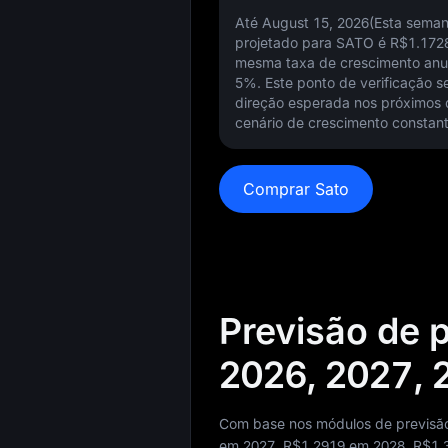
Até August 15, 2026(Esta seman
projetado para SATO é
R$1.172
mesma taxa de crescimento anu
5%
. Este ponto de verificação 
direção esperada nos próximos 
cenário de crescimento constant
Comprar Sato
Previsão de 
2026, 2027, 
Com base nos módulos de previsão
em 2027,
R$1.2919
em 2028,
R$1.