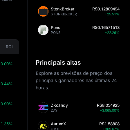
StonkBroker
R$0.12809494
STONKBROKER
+25.51%
Pons
R$0.16571513
PONS
+22.26%
ROI
Principais altas
10.00%
Explore as previsões de preço dos
principais ganhadores nas últimas 24
10.44%
horas.
10.90%
ZKcandy
R$8.054925
ZAY
+3,065.00%
11.35%
AurumX
R$1.58808
UMX
+365.67%