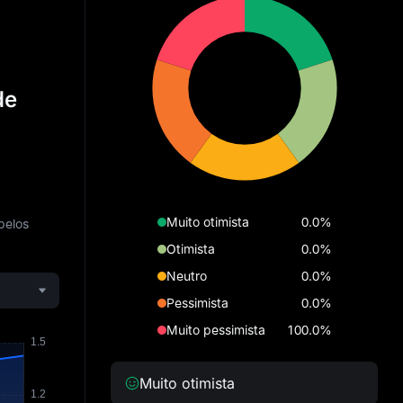
de
Muito otimista
0.0%
pelos
Otimista
0.0%
Neutro
0.0%
Pessimista
0.0%
Muito pessimista
100.0%
Muito otimista