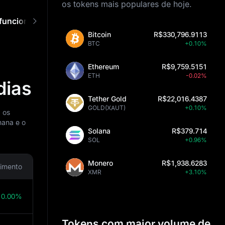
os tokens mais populares de hoje.
funciona
Perguntas frequentes
Bitcoin
R$330,796.9113
BTC
+0.10%
Ethereum
R$9,759.5151
ETH
-0.02%
dias
Tether Gold
R$22,016.4387
GOLD(XAUT)
+0.10%
 os
mana e o
Solana
R$379.714
SOL
+0.96%
Monero
R$1,938.6283
imento
XMR
+3.10%
0.00%
Tokens com maior volume de