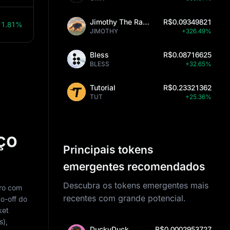
Jimothy The Raccoon
R$0.09349821
11.81%
JIMOTHY
+326.49%
Bless
R$0.08716625
BLESS
+32.65%
Tutorial
R$0.23321362
TUT
+25.36%
ço
Principais tokens
emergentes recomendados
Descubra os tokens emergentes mais
cro com
recentes com grande potencial.
o-off do
ket
s),
DuckyDuck
R$0.0002953727