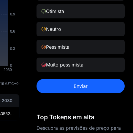
Otimista
Neutro
Pessimista
Muito pessimista
:19
(UTC+0)
Enviar
 2030
R$1.4242305522375001527
Top Tokens em alta
Descubra as previsões de preço para