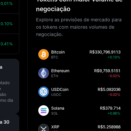
0.01%
negociação
Explore as previsões de mercado para
0.10%
os tokens com maiores volumes de
negociação.
0.41%
Bitcoin
R$330,796.9113
BTC
+0.10%
a
Ethereum
R$9,759.5151
ETH
-0.02%
etado
e
USDCoin
R$5.092036
isão
USDC
-0.02%
imo dia
Solana
R$379.714
SOL
+0.96%
a 30
XRP
R$5.258988