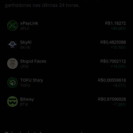
ganhadores nas últimas 24 horas.
xPayLink
R$1.18272
XPLK
+65.00%
SkyAI
R$0.4825088
SKYAI
+15.10%
Stupid Faces
R$0.7002112
UPID
+14.04%
TOFU Story
R$0.00559616
TOFU
+8.21%
Bitway
R$0.97596928
BTW
+7.39%