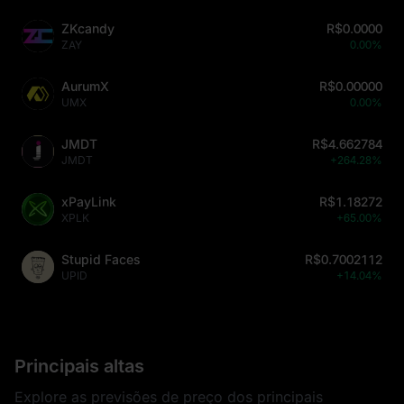
ZKcandy
R$0.0000
ZAY
0.00%
AurumX
R$0.00000
UMX
0.00%
JMDT
R$4.662784
JMDT
+264.28%
xPayLink
R$1.18272
XPLK
+65.00%
Stupid Faces
R$0.7002112
UPID
+14.04%
Principais altas
Explore as previsões de preço dos principais