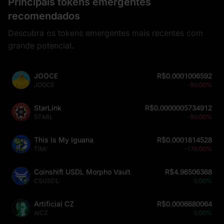
Principais tokens emergentes
recomendados
Descubra os tokens emergentes mais recentes com
grande potencial.
JOOCE
R$0.0001006592
JOOCE
-50.00%
StarLink
R$0.0000005734912
STARL
-50.00%
This Is My Iguana
R$0.0001814528
TIMI
-170.00%
Coinshift USDL Morpho Vault
R$4.96506368
CSUSDL
0.00%
Artificial CZ
R$0.0006680064
AICZ
0.00%