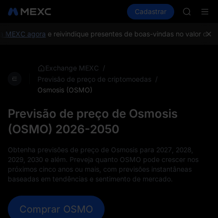
HFT
Comprar cripto
Mercados
Cadastrar
Spot
Futuros
SPCX
S
UNITREE
Unitree 
MEXC agora
e reivindique presentes de boas-vindas no valor de até
SKYAI
ACE
HFT
/
Exchange MEXC
SPCX
/
Previsão de preço de criptomoedas
UNITREE
Osmosis (OSMO)
Unitree 
Previsão de preço de Osmosis
(OSMO) 2026-2050
Obtenha previsões de preço de Osmosis para 2027, 2028,
2029, 2030 e além. Preveja quanto OSMO pode crescer nos
próximos cinco anos ou mais, com previsões instantâneas
baseadas em tendências e sentimento de mercado.
Comprar OSMO