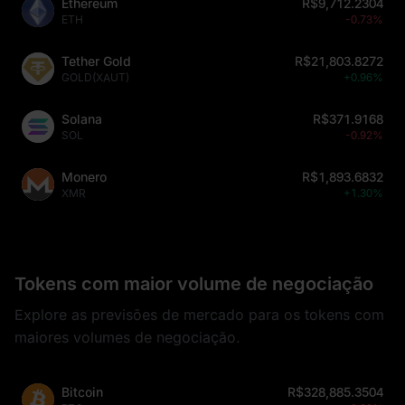
Ethereum
R$9,712.2304
ETH
-0.73%
Tether Gold
R$21,803.8272
GOLD(XAUT)
+0.96%
Solana
R$371.9168
SOL
-0.92%
Monero
R$1,893.6832
XMR
+1.30%
Tokens com maior volume de negociação
Explore as previsões de mercado para os tokens com
maiores volumes de negociação.
Bitcoin
R$328,885.3504