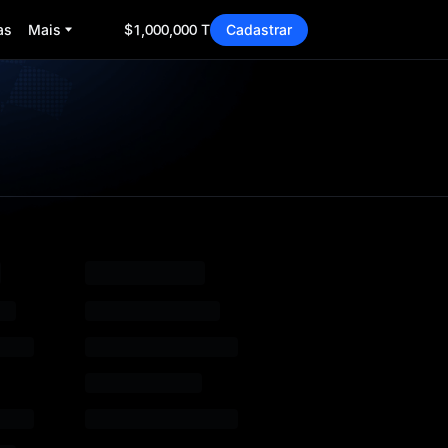
as
Mais
$1,000,000 TradFi Gala
Cadastrar