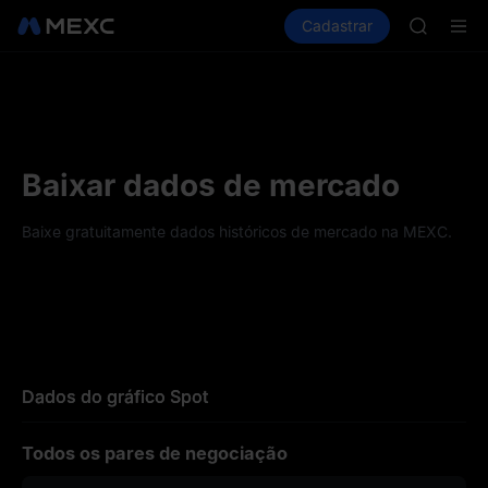
AAOI
Comprar cripto
Mercados
Cadastrar
Spot
Futuros
SKYAI
S
UNITREE 
SPCX ris
GOLD(X
AAOI
SKYAI
UNITREE 
Baixar dados de mercado
SPCX ris
Baixe gratuitamente dados históricos de mercado na MEXC.
Dados do gráfico Spot
Todos os pares de negociação