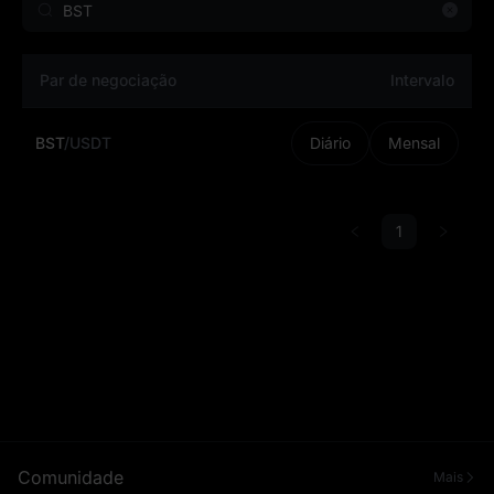
Par de negociação
Intervalo
BST
/
USDT
Diário
Mensal
1
Comunidade
Mais