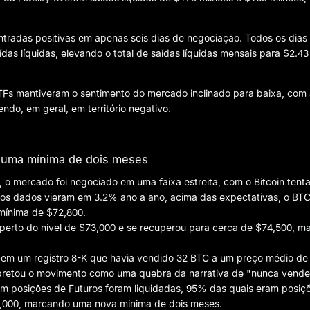
entradas positivas em apenas seis dias de negociação. Todos os dias
s líquidas, elevando o total de saídas líquidas mensais para $2.43
ETFs mantiveram o sentimento do mercado inclinado para baixa, com
do, em geral, em território negativo.
e uma mínima de dois meses
 o mercado foi negociado em uma faixa estreita, com o Bitcoin tent
 os dados vieram em 3.2% ano a ano, acima das expectativas, o BTC
mínima de $72,800.
 perto do nível de $73,000 e se recuperou para cerca de $74,500, m
u em um registro 8-K que havia vendido 32 BTC a um preço médio de
retou o movimento como uma quebra da narrativa de "nunca vende
em posições de Futuros foram liquidadas, 95% das quais eram posiç
,000, marcando uma nova mínima de dois meses.