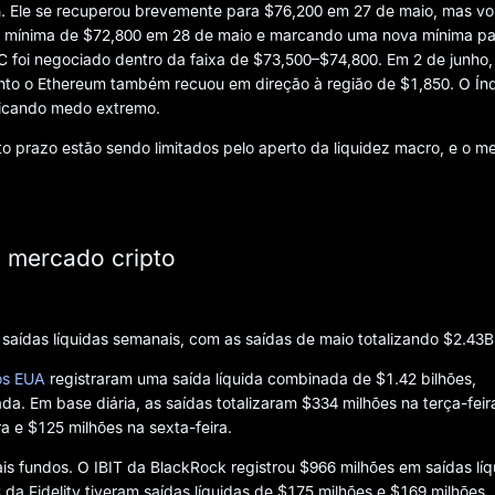
a
. Ele se recuperou brevemente para $76,200 em 27 de maio, mas vo
a mínima de $72,800 em 28 de maio e marcando uma nova mínima pa
C foi negociado dentro da faixa de $73,500–$74,800. Em 2 de junho,
nto o Ethereum também recuou em direção à região de $1,850. O Ín
dicando medo extremo.
urto prazo estão sendo limitados pelo aperto da liquidez macro, e o 
o mercado cripto
m saídas líquidas semanais, com as saídas de maio totalizando $2.43B
os EUA
registraram uma saída líquida combinada de $1.42 bilhões,
da. Em base diária, as saídas totalizaram $334 milhões na terça-feir
ra e $125 milhões na sexta-feira.
is fundos. O IBIT da BlackRock registrou $966 milhões em saídas líq
a Fidelity tiveram saídas líquidas de $175 milhões e $169 milhões,