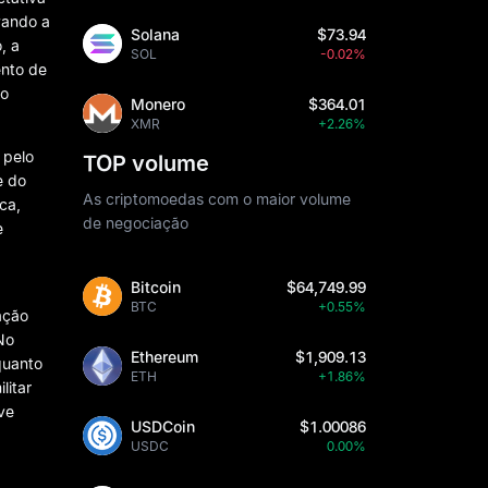
vando a
Solana
$73.94
, a
SOL
-0.02%
ento de
 o
Monero
$364.01
XMR
+2.26%
 pelo
TOP volume
e do
As criptomoedas com o maior volume
ca,
de negociação
e
Bitcoin
$64,749.99
BTC
+0.55%
ação
No
Ethereum
$1,909.13
quanto
ETH
+1.86%
litar
ve
USDCoin
$1.00086
,
USDC
0.00%