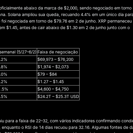
ficialmente abaixo da marca de $2,000, sendo negociado em torno
na. Solana ampliou sua queda, recuando 4.4% em um único dia par
e foi negociada em torno de $79.76 em 2 de junho. XRP permaneceu
a em $1.45, antes de cair abaixo de $1.30 em 2 de junho junto com o
semanal (5/27–6/2)
Faixa de negociação
7.2%
$69,973 – $76,200
4.8%
$1,974 – $2,073
5.0%
$79 – $84
3.2%
$1.27 – $1.45
1.5%
$4,600 – $4,750
4.5%
$24.2T – $25.3T USD
 caiu para a faixa de 22–32, com vários indicadores confirmando cond
, enquanto o RSI de 14 dias recuou para 32.16. Algumas fontes de 