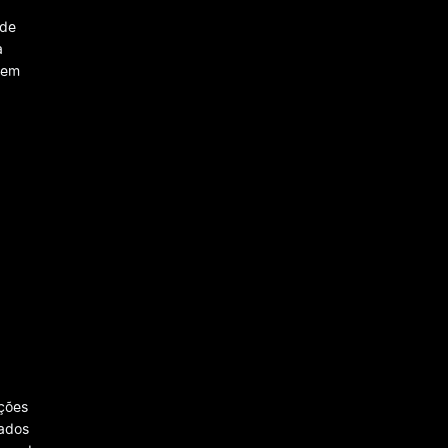
 de
a
 em
ições
dados