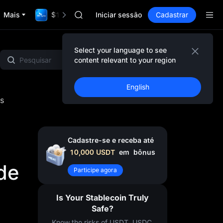
BLESS
Mais
$1,000,000 TradFi Gala
MINIMAX
Iniciar sessão
Cadastrar
HEI
CAP
UNITREE
Select your language to see
E
Gold & Silver
Projetos em destaque
BLESS
content relevant to your region
MINIMAX
HEI
English
CAP
s
UNITREE
Cadastre-se e receba até
10,000
USDT
em
bônus
de
Participe agora
Is Your Stablecoin Truly
Safe?
Know the risks of USDT, USDC,