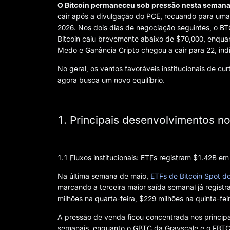
O Bitcoin permaneceu sob pressão nesta seman
cair após a divulgação do PCE, recuando para um
2026. Nos dois dias de negociação seguintes, o BT
Bitcoin caiu brevemente abaixo de $70,000, enqua
Medo e Ganância Cripto chegou a cair para 22, in
No geral, os ventos favoráveis institucionais de c
agora busca um novo equilíbrio.
1. Principais desenvolvimentos n
1.1 Fluxos institucionais: ETFs registram $1.42B e
Na última semana de maio,
ETFs de Bitcoin Spot d
marcando a terceira maior saída semanal já registra
milhões na quarta-feira, $229 milhões na quinta-fei
A pressão de venda ficou concentrada nos principa
semanais, enquanto o GBTC da Grayscale e o FBTC d