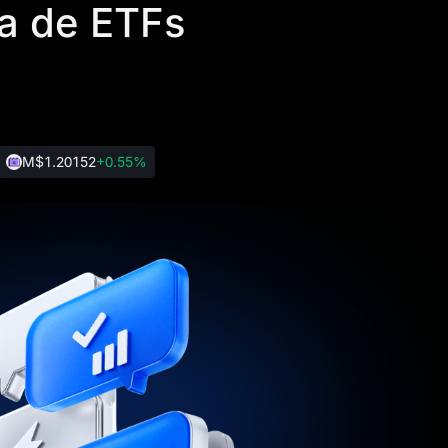
a de ETFs
M
$1.20152
+0.55%