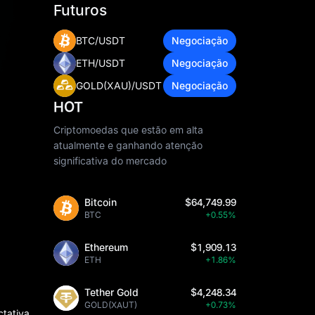
Futuros
BTC/USDT
Negociação
ETH/USDT
Negociação
GOLD(XAU)/USDT
Negociação
HOT
Criptomoedas que estão em alta
atualmente e ganhando atenção
significativa do mercado
Bitcoin
$64,749.99
BTC
+0.55%
Ethereum
$1,909.13
ETH
+1.86%
Tether Gold
$4,248.34
GOLD(XAUT)
+0.73%
ctativa