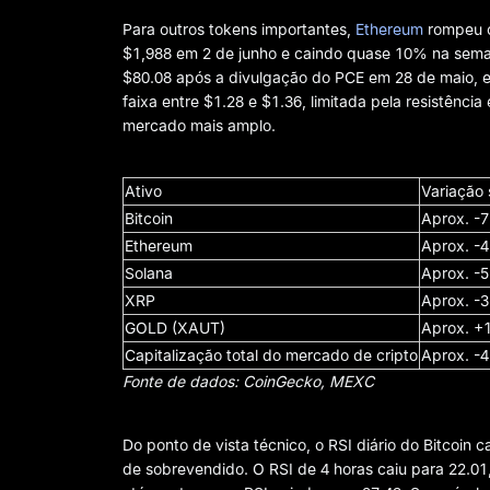
Para outros tokens importantes,
Ethereum
rompeu o
$1,988 em 2 de junho e caindo quase 10% na sema
$80.08 após a divulgação do PCE em 28 de maio, 
faixa entre $1.28 e $1.36, limitada pela resistênci
mercado mais amplo.
Ativo
Variação 
Bitcoin
Aprox. -
Ethereum
Aprox. -
Solana
Aprox. -
XRP
Aprox. -
GOLD (XAUT)
Aprox. +
Capitalização total do mercado de cripto
Aprox. -
Fonte de dados: CoinGecko, MEXC
Do ponto de vista técnico, o RSI diário do Bitcoin
de sobrevendido. O RSI de 4 horas caiu para 22.01