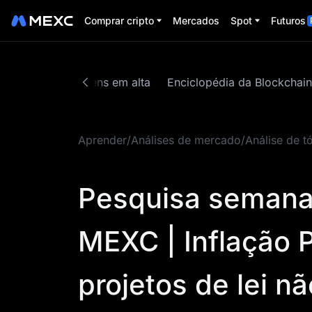
Comprar cripto
Mercados
Spot
Futuros
tes
Zona de tokens em alta
Enciclopédia da Blockchain
Aprender
/
Análises de mercado
/
Análise de t
Pesquisa semanal
MEXC | Inflação P
projetos de lei n