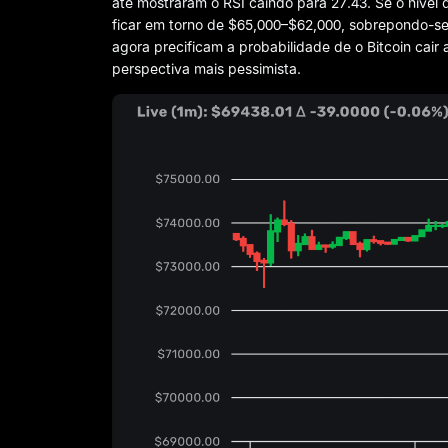
até mostraram o RSI caindo para 27.43. Se o níve
ficar em torno de $65,000–$62,000, sobrepondo-se
agora precificam a probabilidade de o Bitcoin cai
perspectiva mais pessimista.