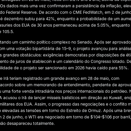
 Os dados mais uma vez confirmaram a persistência da inflação, ele
 do Federal Reserve. De acordo com o CME FedWatch, em 2 de junho
té dezembro subiu para 42%, enquanto a probabilidade de um aum
asuries dos EUA de 30 anos permaneceu acima de 5.05%, enquanto
 105.5.
ntando um caminho político complexo no Senado. Após ser aprovado
 uma votação bipartidária de 15–9, o projeto avançou para anális
ês grandes obstáculos: exigências democratas por disposições de éti
mento de juros de stablecoin e um calendário do Congresso lotado. D
ilidade de o projeto ser sancionado em 2026 havia caído para 55%.
 e Irã teriam registrado um grande avanço em 28 de maio, com
 acordo sobre um memorando de entendimento, pendente de aprov
 uma forte venda intradiária nos preços internacionais do petróleo. 
acusou o Irã de lançar mísseis balísticos em direção ao Kuwait, en
ilitares dos EUA. Assim, o progresso das negociações e o conflito mi
elevadas as tensões em torno do Estreito de Ormuz. Após uma bre
m 2 de junho, o WTI era negociado em torno de $104–$106 por barril
 não desapareceu totalmente.