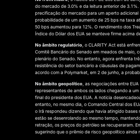
do mercado de 3.0% e da leitura anterior de 3.1%.
precificação do mercado para um aperto adicional
probabilidade de um aumento de 25 bps na taxa a
50 bps aumentou para 12%. O rendimento dos Tre
Índice do Dólar dos EUA se manteve firme acima de
No âmbito regulatório
, o CLARITY Act está enfre
Comitê Bancário do Senado em meados de maio, com
plenário do Senado. No entanto, agora enfrenta tr
resistência do setor bancário a cláusulas de paga
acordo com a Polymarket, em 2 de junho, a probab
No âmbito geopolítico
, as negociações entre EUA
representantes de ambos os lados chegando a um
final do presidente dos EUA. A notícia desencadeou
entanto, no mesmo dia, o Comando Central dos EUA 
o Irã respondeu dizendo que havia atingido bases m
estão se desenrolando ao mesmo tempo, mantendo 
retração, os preços do petróleo se recuperaram. E
sugerindo que o prêmio de risco geopolítico ainda