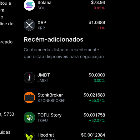
Solana
$73.94
ltou a
SOL
-0.02%
ra
 o
XRP
$1.0489
dice de
XRP
-1.11%
Recém-adicionados
mercado
Criptomoedas listadas recentemente
que estão disponíveis para negociação
JMDT
$0.0000
JMDT
0.00%
StonkBroker
$0.021680
STONKBROKER
+55.07%
a, $733
TOFU Story
$0.001758
TOFU
+52.07%
uidas
Hoodrat
$0.0012384