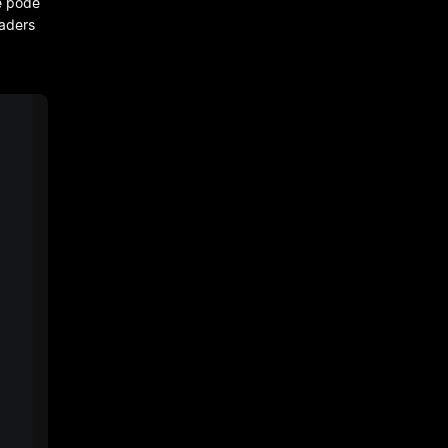
e pode
aders