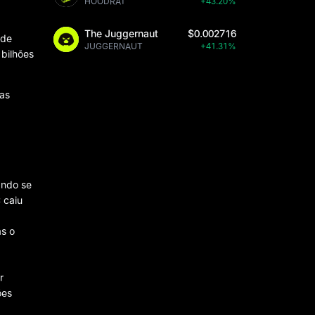
HOODRAT
+43.20%
The Juggernaut
$0.002716
 de
JUGGERNAUT
+41.31%
 bilhões
 as
ando se
 caiu
as o
r
ões