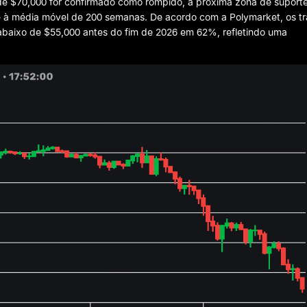
l de $70,000 for confirmado como rompido, a próxima zona de suport
 à média móvel de 200 semanas. De acordo com a Polymarket, os tr
r abaixo de $55,000 antes do fim de 2026 em 62%, refletindo uma