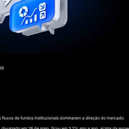
26
fluxos de fundos institucionais dominaram a direção do mercado.
l, divulgado em 28 de maio, ficou em 3.2% ano a ano, acima da expe