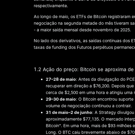
respectivamente.
Ao longo de maio, os ETFs de Bitcoin registraram 
negociação na segunda metade do mês tiveram saída
- a maior saída mensal desde novembro de 2025.
No lado dos derivativos, as saídas contínuas dos 
taxas de funding dos Futuros perpétuos permanecen
1.2 Ação do preço: Bitcoin se aproxima d
27–28 de maio
: Antes da divulgação do PCE,
recuperar em direção a $76,200. Depois que
cerca de $2,500 em uma hora e atingiu uma 
29–30 de maio
: O Bitcoin encontrou suporte
volume de negociação continuou a contrair.
31 de maio–
2 de junho
: A Strategy divulgo
aproximadamente $77,135. O mercado interp
Bitcoin". Em uma hora, mais de $93 milhões 
Long. O BTC caiu brevemente abaixo de $70