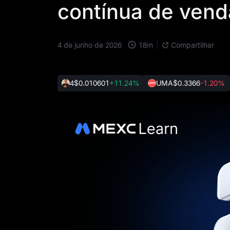
contínua de vend
18
m
4 de junho de 2026
Compartilhar
4
$0.010601
+11.24%
UMA
$0.3366
-1.20%