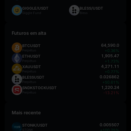
GIGGLE/USDT
BLESS/USDT
Giggle Fund
Bless
Futuros em alta
64,590.0
BTCUSDT
Perpétuo
+0.36%
1,905.47
ETHUSDT
Perpétuo
+1.73%
4,271.11
XAUUSDT
Perpétuo
+0.77%
0.026862
BLESSUSDT
Perpétuo
+50.61%
1,220.24
SNDKSTOCKUSDT
Perpétuo
-13.21%
Mais recente
0.005507
STONK/USDT
STONK
+100.25%