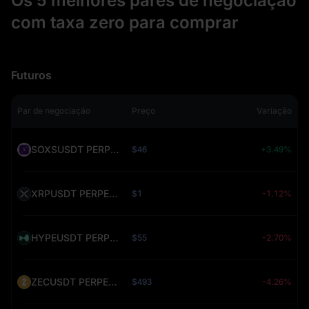
Os 5 melhores pares de negociação
com taxa zero para comprar
Futuros
Par de negociação
Preço
Variação
SOXSUSDT PERPETUAL (SOXS)
$46
+3.49%
XRPUSDT PERPETUAL (XRP)
$1
-1.12%
HYPEUSDT PERPETUAL (HYPE)
$55
-2.70%
ZECUSDT PERPETUAL (ZEC)
$493
-4.26%