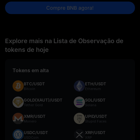
Compre BNB agora!
Explore mais na Lista de Observação de
tokens de hoje
Tokens em alta
BTC/USDT
ETH/USDT
Bitcoin
Ethereum
GOLD(XAUT)/USDT
SOL/USDT
Tether Gold
Solana
XMR/USDT
UPID/USDT
Monero
Stupid Faces
USDC/USDT
XRP/USDT
USDCoin
XRP