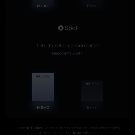
B***
Spot
1.6x do setor concorrente
Negocie no Spot
446.25
K
281.22
K
B***
Fonte de Dados: Dados públicos oficiais de várias exchanges
|
Análise de liquidez de terceiros