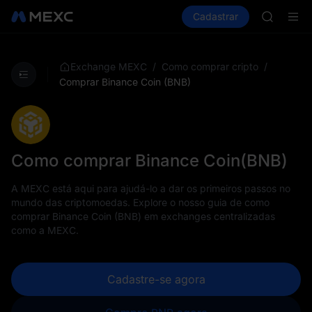
HEI
Comprar cripto
Mercados
Cadastrar
Spot
Futuros
CAP
P
UNITREE
Unitree 
BLESS
/
/
Exchange MEXC
Como comprar cripto
MINIMA
Comprar Binance Coin (BNB)
HEI
CAP
UNITREE
Unitree 
Como comprar Binance Coin(BNB)
A MEXC está aqui para ajudá-lo a dar os primeiros passos no
mundo das criptomoedas. Explore o nosso guia de como
comprar Binance Coin (BNB) em exchanges centralizadas
como a MEXC.
Cadastre-se agora