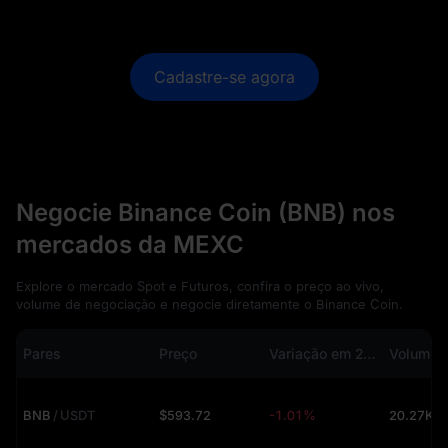
Cadastre-se agora
Negocie Binance Coin (BNB) nos
mercados da MEXC
Explore o mercado Spot e Futuros, confira o preço ao vivo,
volume de negociação e negocie diretamente o Binance Coin.
Pares
Preço
Variação em 24h
BNB
/
USDT
$593.72
-1.01%
20.27K (