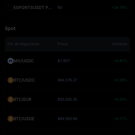
ESPORTSUSDT PERPETUAL (ESPORTS)
$0
+24.78%
Spot
Par de negociação
Preço
Variação
MX/USDC
$1.607
+0.81%
BTC/USDC
$64,578.27
+0.35%
BTC/EUR
$55,935.25
+0.23%
BTC/USDE
$64,563.68
+0.17%