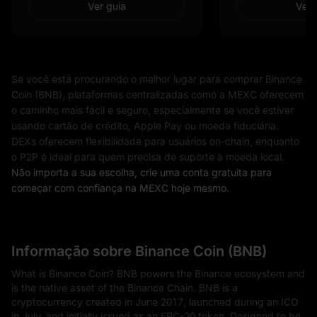
Ver guia
Ver 
Se você está procurando o melhor lugar para comprar Binance
Coin (BNB), plataformas centralizadas como a MEXC oferecem
o caminho mais fácil e seguro, especialmente se você estiver
usando cartão de crédito, Apple Pay ou moeda fiduciária.
DEXs oferecem flexibilidade para usuários on-chain, enquanto
o P2P é ideal para quem precisa de suporte à moeda local.
Não importa a sua escolha, crie uma conta gratuita para
começar com confiança na MEXC hoje mesmo.
Informação sobre Binance Coin (BNB)
What is Binance Coin? BNB powers the Binance ecosystem and
is the native asset of the Binance Chain. BNB is a
cryptocurrency created in June 2017, launched during an ICO
in July, and initially issued as an ERC-20 token. Designed to be