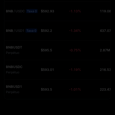
BNB
/
USDC
$592.93
-1.13%
119.08 (
Taxa 0
BNB
/
USD1
$592.2
-1.34%
437.07 (
Taxa 0
BNBUSDT
$595.5
-0.75%
2.87M (U
Perpétuo
BNBUSDC
$593.01
-1.19%
Perpétuo
BNBUSD1
$593.5
-1.01%
Perpétuo