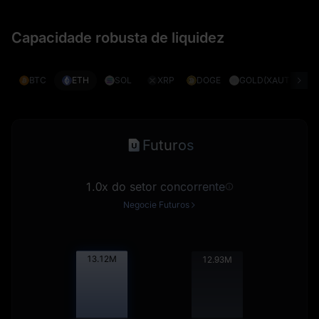
Capacidade robusta de liquidez
BTC
ETH
SOL
XRP
DOGE
GOLD(XAUT)
S
Futuros
1.0x do setor concorrente
Negocie Futuros
13.13
M
12.94
M