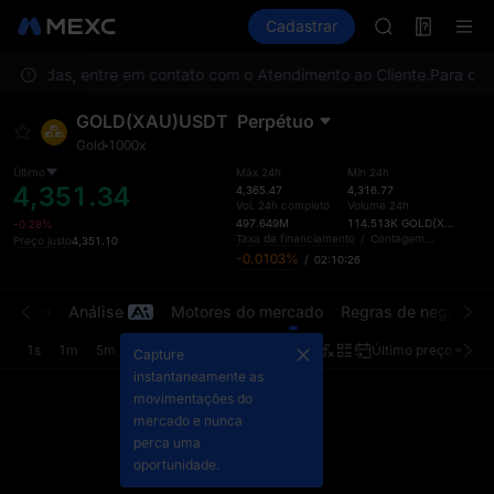
BMT
Futuros
TradFi
Cadastrar
Information
MUBARAK
Event
UNITREE STAR 
de dúvidas, entre em contato com o Atendimento ao Cliente.
TUT
Para cump
BMT
GOLD(XAU)USDT
Perpétuo
MUBARAK
Gold
1000x
UNITREE STAR 
Último
Máx 24h
Mín 24h
4,351.34
4,365.47
4,316.77
Vol. 24h completo
Volume 24h
497.649M
114.513K
GOLD(XAU)
-0.28%
Taxa de financiamento
/
Contagem regressiva
Preço justo
4,351.10
-0.0103%
/
02:10:26
ercado
Análise
Motores do mercado
Regras de negociaç
1s
1m
5m
15m
1h
4h
1d
Último preço
Orig
Capture
instantaneamente as
movimentações do
mercado e nunca
perca uma
oportunidade.