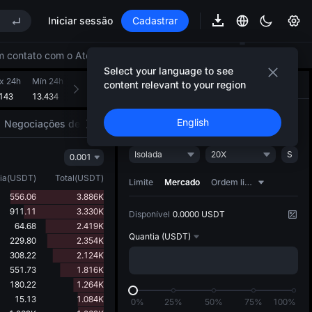
Iniciar sessão
Cadastrar
Now Live
em contato com o Atendimento ao Cliente.
Select your language to see
x 24h
Mín 24h
Volume 24h (TRB)
Vol. 24h completo (USDT)
content relevant to your region
Negociar
Estratégia de IA
NEW
143
13.434
51.549K
708.336K
Abrir
Fechar
English
Negociações de mercado
Motores do mercado
Now Live
Isolada
20X
S
0.001
ia
(
USDT
)
Total
(
USDT
)
Limite
Mercado
Ordem limite dinâmica
556.06
3.886K
911.11
3.330K
Disponível
0.0000 USDT
64.68
2.419K
Quantia
(USDT)
229.80
2.354K
308.22
2.124K
551.73
1.816K
180.22
1.264K
15.13
1.084K
0%
25%
50%
75%
100%