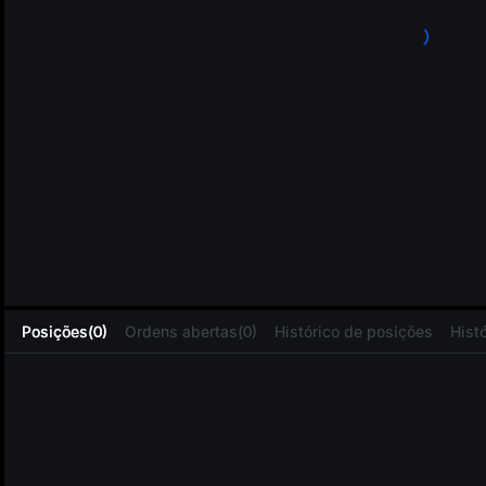
L
Posições(0)
Ordens abertas(0)
Histórico de posições
Hist