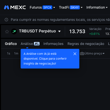
Futuros
TradFi
Information
Para cumprir as normas regulamentares locais, os serviços nã
Variação
Pre
TRBUSDT
Perpétuo
13.753
+0.61%
13.
Gráfico
Análise
Informações
Regras de negociação
L
1s
1m
5m
15m
1h
4h
1d
Último preço
A Análise com IA já está
disponível. Clique para conferir
insights de negociação!