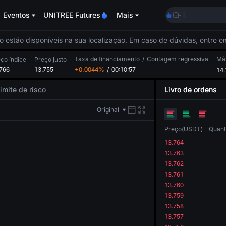
CASHCAT
Eventos
UNITREE Futures
Mais
HFT
UNITREE
Unitree Future 
o estão disponíveis na sua localização. Em caso de dúvidas, entre 
GOLD(XAU)
Taxa de financiamento
/
Contagem regressiva
SPCX
Má
ço índice
Preço justo
766
13.755
+0.0044%
/
00:10:57
CASHCAT
14.
HFT
imite de risco
Livro de ordens
UNITREE
Unitree Future 
Original
Preço
(
USDT
)
Quant
13.764
13.763
13.762
13.761
13.760
13.759
13.758
13.757