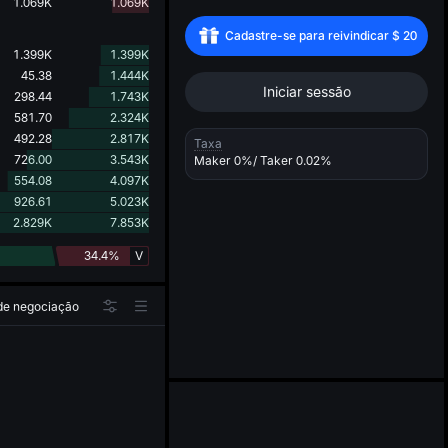
d
1.069K
1.069K
Cadastre-se para reivindicar
$
20
1.399K
1.399K
45.38
1.444K
Iniciar sessão
298.44
1.743K
581.70
2.324K
492.28
2.817K
Taxa
726.00
3.543K
Maker
0%
/ Taker
0.02%
554.08
4.097K
926.61
5.023K
2.829K
7.853K
34.4%
V
 de negociação