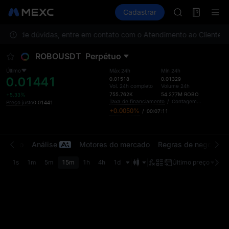
GOLD(XAU)
Futuros
TradFi
Cadastrar
Information
AAOI
Event
SKYAI
 caso de dúvidas, entre em contato com o Atendimento ao Cliente.
UNITREE STAR 
Pa
SPCX rises des
ROBOUSDT
Perpétuo
GOLD(XAU)
AAOI
Último
Máx 24h
Mín 24h
0.01441
SKYAI
0.01518
0.01329
Vol. 24h completo
Volume 24h
UNITREE STAR 
755.762K
54.277M
ROBO
+5.33%
SPCX rises des
Taxa de financiamento
/
Contagem regressiva
Preço justo
0.01441
+0.0050%
/
00:07:11
ercado
Análise
Motores do mercado
Regras de negociaç
1s
1m
5m
15m
1h
4h
1d
Último preço
Orig