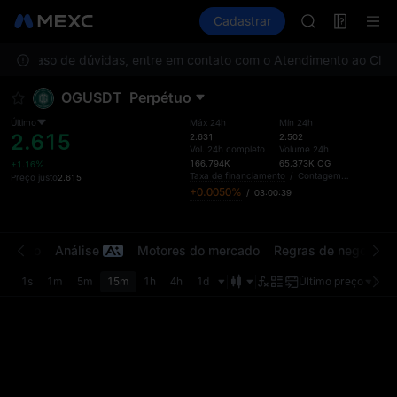
GOLD(XAU)
Futuros
TradFi
Cadastrar
Information
SPCX
CASHCAT
o. Em caso de dúvidas, entre em contato com o Atendimento ao Client
HFT
UNITREE
OGUSDT
Perpétuo
Unitree Futur
GOLD(XAU)
Último
Máx 24h
Mín 24h
2.615
SPCX
2.631
2.502
Vol. 24h completo
Volume 24h
CASHCAT
166.794K
65.373K
OG
+1.16%
HFT
Taxa de financiamento
/
Contagem regressiva
Preço justo
2.615
+0.0050%
/
03:00:39
UNITREE
Unitree Futur
ercado
Análise
Motores do mercado
Regras de negociaç
1s
1m
5m
15m
1h
4h
1d
Último preço
Orig