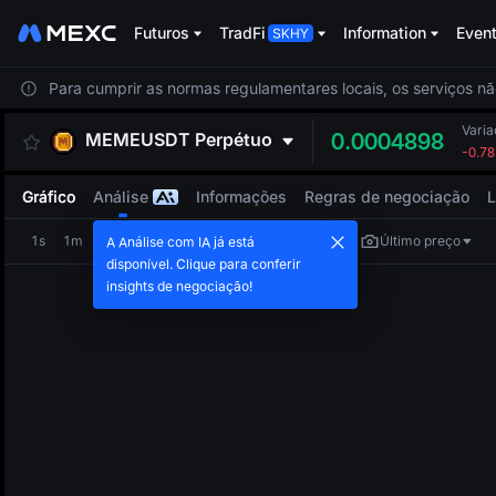
Futuros
TradFi
Information
Even
Para cumprir as normas regulamentares locais, os serviços nã
Vari
MEMEUSDT
Perpétuo
0.0004898
-0.7
Gráfico
Análise
Informações
Regras de negociação
L
1s
1m
5m
15m
1h
4h
1d
Último preço
A Análise com IA já está
disponível. Clique para conferir
insights de negociação!