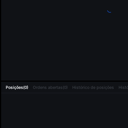
L
Posições(0)
Ordens abertas(0)
Histórico de posições
Hist