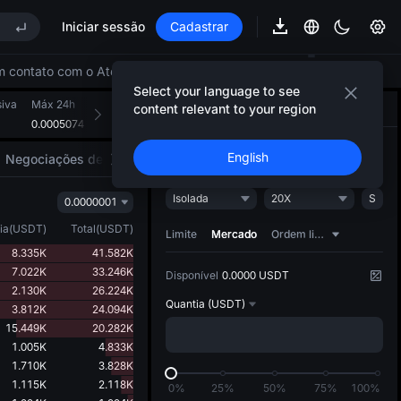
Iniciar sessão
Cadastrar
arket Subscription on Aug 10
ite lock-up expiry
em contato com o Atendimento ao Cliente.
Select your language to see
iva
Máx 24h
Mín 24h
Volume 24h (MEME)
Vol. 24h completo (USD
content relevant to your region
Negociar
Estratégia de IA
NEW
0.0005074
0.0004886
503.716M
250.933K
arket Subscription on Aug 10
Abrir
Fechar
English
Negociações de mercado
Motores do mercado
ite lock-up expiry
Isolada
20X
S
0.0000001
ia
(
USDT
)
Total
(
USDT
)
Limite
Mercado
Ordem limite dinâmica
8.335K
41.582K
7.022K
33.246K
Disponível
0.0000 USDT
2.130K
26.224K
Quantia
(USDT)
3.812K
24.094K
15.449K
20.282K
1.005K
4.833K
1.710K
3.828K
1.115K
2.118K
0%
25%
50%
75%
100%