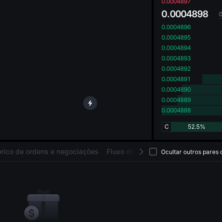
oa
0.0004897
0.0004898
0.0004896
0.0004895
0.0004894
0.0004893
0.0004892
0.0004891
0.0004890
0.0004889
0.0004888
C
52.5%
órico de ordens e negociações
Fluxo de capital
Ativos
Ocultar outros pares