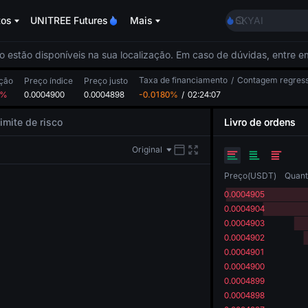
AAOI
tos
UNITREE Futures
Mais
SKYAI
UNITREE STAR M
SPCX rises desp
o estão disponíveis na sua localização. Em caso de dúvidas, entre 
GOLD(XAU)
Taxa de financiamento
/
AAOI
Contagem regress
ação
Preço índice
Preço justo
8%
0.0004900
0.0004898
-0.0180%
/
02:24:06
SKYAI
UNITREE STAR M
imite de risco
Livro de ordens
SPCX rises desp
Original
Preço
(
USDT
)
Quant
0.0004905
0.0004904
0.0004903
0.0004902
0.0004901
0.0004900
0.0004899
0.0004898