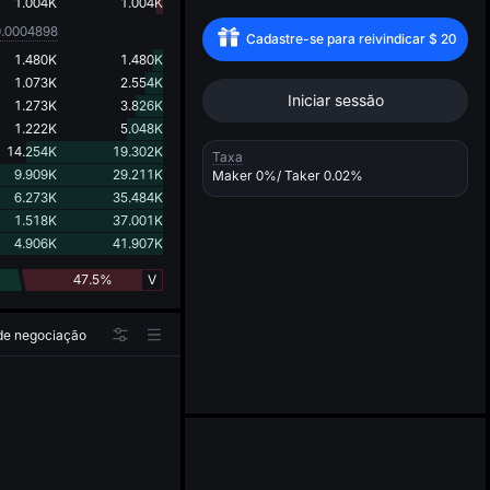
d
1.004K
1.004K
0.0004898
Cadastre-se para reivindicar
$
20
1.480K
1.480K
1.073K
2.554K
Iniciar sessão
1.273K
3.826K
1.222K
5.048K
14.254K
19.302K
Taxa
9.909K
29.211K
Maker
0%
/ Taker
0.02%
6.273K
35.484K
1.518K
37.001K
4.906K
41.907K
47.5%
V
 de negociação